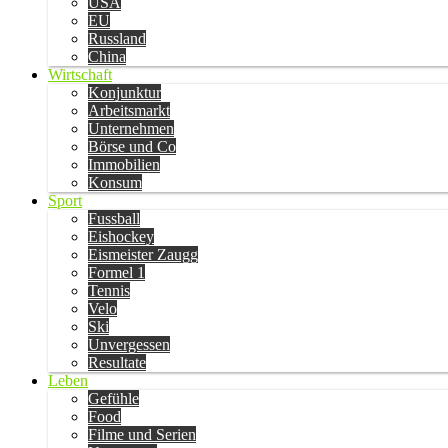
USA
EU
Russland
China
Wirtschaft
Konjunktur
Arbeitsmarkt
Unternehmen
Börse und Co
Immobilien
Konsum
Sport
Fussball
Eishockey
Eismeister Zaugg
Formel 1
Tennis
Velo
Ski
Unvergessen
Resultate
Leben
Gefühle
Food
Filme und Serien