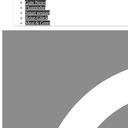
Gute News
Flugmodus
Smart gespart
Reise-Glück
Meat & Greet