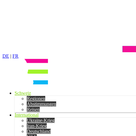
DE
|
FR
Schweiz
Regionen
Abstimmungen
Reisen
International
Ukraine-Krieg
Iran-Krieg
Deutschland