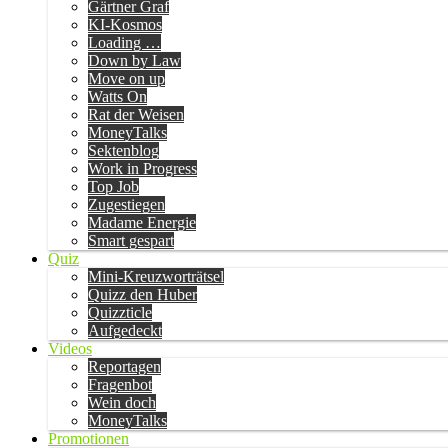
Gärtner Graf
KI-Kosmos
Loading …
Down by Law
Move on up
Watts On
Rat der Weisen
MoneyTalks
Sektenblog
Work in Progress
Top Job
Zugestiegen
Madame Energie
Smart gespart
Quiz
Mini-Kreuzworträtsel
Quizz den Huber
Quizzticle
Aufgedeckt
Videos
Reportagen
Fragenbot
Wein doch
MoneyTalks
Promotionen