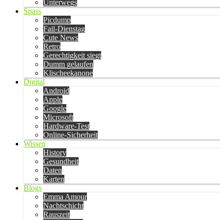
Unterwegs
Spass
Picdump
Fail-Dienstag
Cute News
Retro
Gerechtigkeit siegt
Dumm gelaufen
Klischeekanone
Digital
Android
Apple
Google
Microsoft
Hardware-Test
Online-Sicherheit
Wissen
History
Gesundheit
Daten
Karten
Blogs
Emma Amour
Nachtschicht
Rauszeit