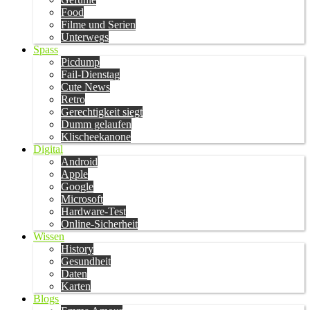
Food
Filme und Serien
Unterwegs
Spass
Picdump
Fail-Dienstag
Cute News
Retro
Gerechtigkeit siegt
Dumm gelaufen
Klischeekanone
Digital
Android
Apple
Google
Microsoft
Hardware-Test
Online-Sicherheit
Wissen
History
Gesundheit
Daten
Karten
Blogs