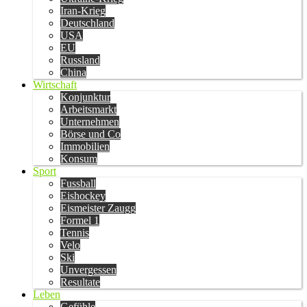
Iran-Krieg
Deutschland
USA
EU
Russland
China
Wirtschaft
Konjunktur
Arbeitsmarkt
Unternehmen
Börse und Co
Immobilien
Konsum
Sport
Fussball
Eishockey
Eismeister Zaugg
Formel 1
Tennis
Velo
Ski
Unvergessen
Resultate
Leben
Gefühle