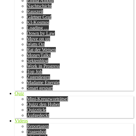
Emma Amour
Nachtschicht
Rauszeit
Gärtner Graf
KI-Kosmos
Loading …
Down by Law
Move on up
Watts On
Rat der Weisen
MoneyTalks
Sektenblog
Work in Progress
Top Job
Zugestiegen
Madame Energie
Smart gespart
Quiz
Mini-Kreuzworträtsel
Quizz den Huber
Quizzticle
Aufgedeckt
Videos
Reportagen
Fragenbot