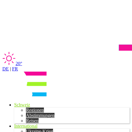
20°
DE
|
FR
Schweiz
Regionen
Abstimmungen
Reisen
International
Ukraine-Krieg