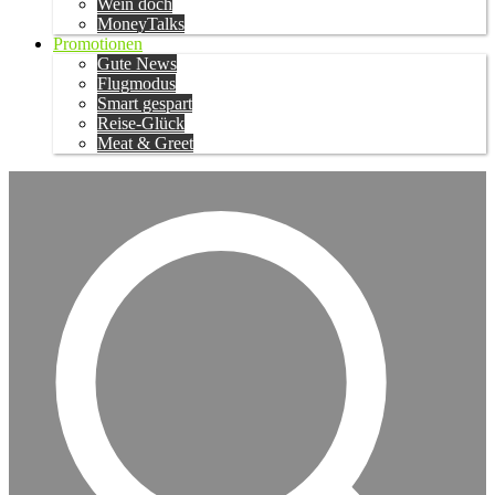
Wein doch
MoneyTalks
Promotionen
Gute News
Flugmodus
Smart gespart
Reise-Glück
Meat & Greet