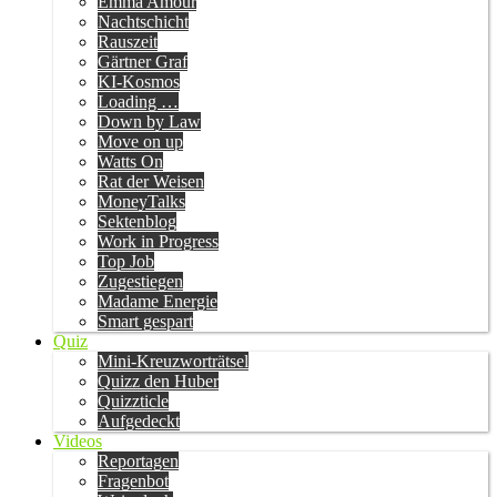
Emma Amour
Nachtschicht
Rauszeit
Gärtner Graf
KI-Kosmos
Loading …
Down by Law
Move on up
Watts On
Rat der Weisen
MoneyTalks
Sektenblog
Work in Progress
Top Job
Zugestiegen
Madame Energie
Smart gespart
Quiz
Mini-Kreuzworträtsel
Quizz den Huber
Quizzticle
Aufgedeckt
Videos
Reportagen
Fragenbot