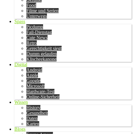
Food
Filme und Serien
Unterwegs
Spass
Picdump
Fail-Dienstag
Cute News
Retro
Gerechtigkeit siegt
Dumm gelaufen
Klischeekanone
Digital
Android
Apple
Google
Microsoft
Hardware-Test
Online-Sicherheit
Wissen
History
Gesundheit
Daten
Karten
Blogs