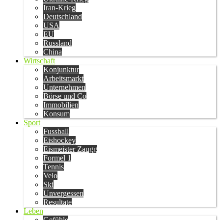
Iran-Krieg
Deutschland
USA
EU
Russland
China
Wirtschaft
Konjunktur
Arbeitsmarkt
Unternehmen
Börse und Co
Immobilien
Konsum
Sport
Fussball
Eishockey
Eismeister Zaugg
Formel 1
Tennis
Velo
Ski
Unvergessen
Resultate
Leben
Gefühle