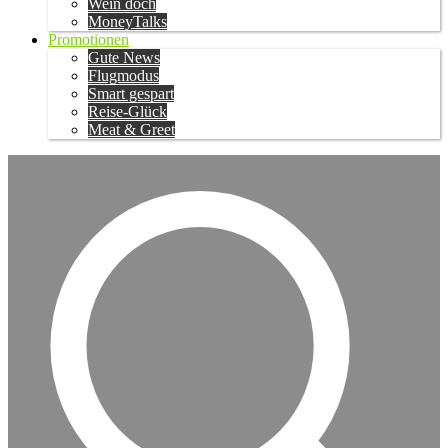
Wein doch
MoneyTalks
Promotionen
Gute News
Flugmodus
Smart gespart
Reise-Glück
Meat & Greet