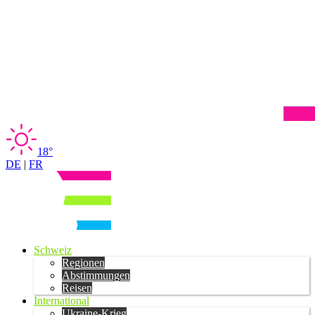
18°
DE
|
FR
Schweiz
Regionen
Abstimmungen
Reisen
International
Ukraine-Krieg