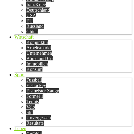
Iran-Krieg
Deutschland
USA
EU
Russland
China
Wirtschaft
Konjunktur
Arbeitsmarkt
Unternehmen
Börse und Co
Immobilien
Konsum
Sport
Fussball
Eishockey
Eismeister Zaugg
Formel 1
Tennis
Velo
Ski
Unvergessen
Resultate
Leben
Gefühle