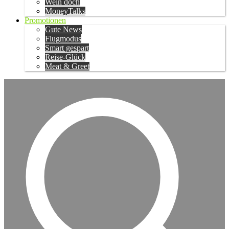
Wein doch
MoneyTalks
Promotionen
Gute News
Flugmodus
Smart gespart
Reise-Glück
Meat & Greet