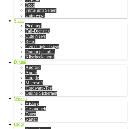
Food
Filme und Serien
Unterwegs
Spass
Picdump
Fail-Dienstag
Cute News
Retro
Gerechtigkeit siegt
Dumm gelaufen
Klischeekanone
Digital
Android
Apple
Google
Microsoft
Hardware-Test
Online-Sicherheit
Wissen
History
Gesundheit
Daten
Karten
Blogs