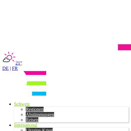
21°
DE
|
FR
Schweiz
Regionen
Abstimmungen
Reisen
International
Ukraine-Krieg