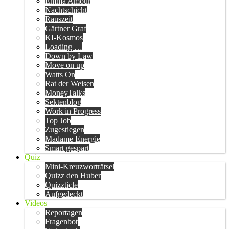
Emma Amour
Nachtschicht
Rauszeit
Gärtner Graf
KI-Kosmos
Loading …
Down by Law
Move on up
Watts On
Rat der Weisen
MoneyTalks
Sektenblog
Work in Progress
Top Job
Zugestiegen
Madame Energie
Smart gespart
Quiz
Mini-Kreuzworträtsel
Quizz den Huber
Quizzticle
Aufgedeckt
Videos
Reportagen
Fragenbot