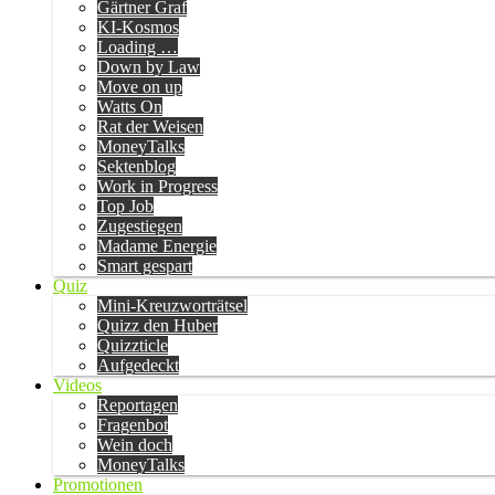
Gärtner Graf
KI-Kosmos
Loading …
Down by Law
Move on up
Watts On
Rat der Weisen
MoneyTalks
Sektenblog
Work in Progress
Top Job
Zugestiegen
Madame Energie
Smart gespart
Quiz
Mini-Kreuzworträtsel
Quizz den Huber
Quizzticle
Aufgedeckt
Videos
Reportagen
Fragenbot
Wein doch
MoneyTalks
Promotionen