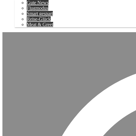
Gute News
Flugmodus
Smart gespart
Reise-Glück
Meat & Greet