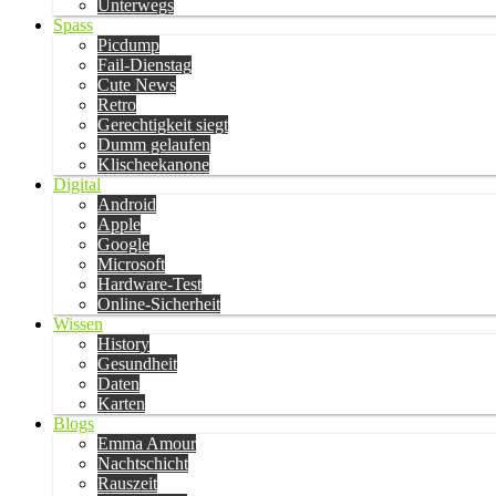
Unterwegs
Spass
Picdump
Fail-Dienstag
Cute News
Retro
Gerechtigkeit siegt
Dumm gelaufen
Klischeekanone
Digital
Android
Apple
Google
Microsoft
Hardware-Test
Online-Sicherheit
Wissen
History
Gesundheit
Daten
Karten
Blogs
Emma Amour
Nachtschicht
Rauszeit