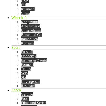
USA
EU
Russland
China
Wirtschaft
Konjunktur
Arbeitsmarkt
Unternehmen
Börse und Co
Immobilien
Konsum
Sport
Fussball
Eishockey
Eismeister Zaugg
Formel 1
Tennis
Velo
Ski
Unvergessen
Resultate
Leben
Gefühle
Food
Filme und Serien