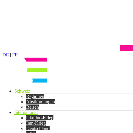
DE
|
FR
Schweiz
Regionen
Abstimmungen
Reisen
International
Ukraine-Krieg
Iran-Krieg
Deutschland