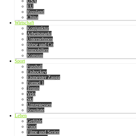
USA
EU
Russland
China
Wirtschaft
Konjunktur
Arbeitsmarkt
Unternehmen
Börse und Co
Immobilien
Konsum
Sport
Fussball
Eishockey
Eismeister Zaugg
Formel 1
Tennis
Velo
Ski
Unvergessen
Resultate
Leben
Gefühle
Food
Filme und Serien