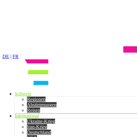
DE
|
FR
Schweiz
Regionen
Abstimmungen
Reisen
International
Ukraine-Krieg
Iran-Krieg
Deutschland