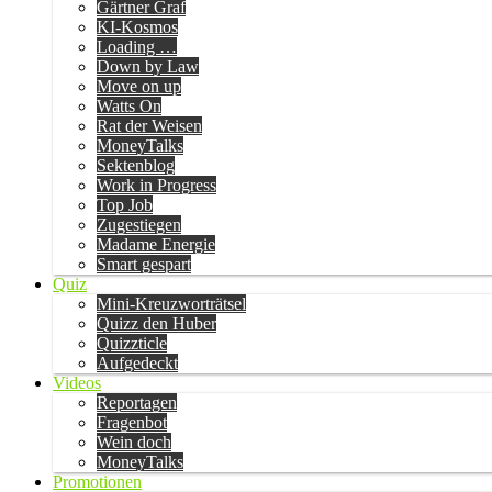
Gärtner Graf
KI-Kosmos
Loading …
Down by Law
Move on up
Watts On
Rat der Weisen
MoneyTalks
Sektenblog
Work in Progress
Top Job
Zugestiegen
Madame Energie
Smart gespart
Quiz
Mini-Kreuzworträtsel
Quizz den Huber
Quizzticle
Aufgedeckt
Videos
Reportagen
Fragenbot
Wein doch
MoneyTalks
Promotionen