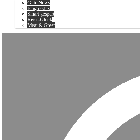
Gute News
Flugmodus
Smart gespart
Reise-Glück
Meat & Greet