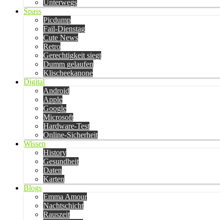
Unterwegs
Spass
Picdump
Fail-Dienstag
Cute News
Retro
Gerechtigkeit siegt
Dumm gelaufen
Klischeekanone
Digital
Android
Apple
Google
Microsoft
Hardware-Test
Online-Sicherheit
Wissen
History
Gesundheit
Daten
Karten
Blogs
Emma Amour
Nachtschicht
Rauszeit