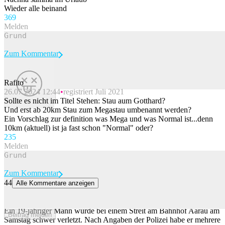
Wieder alle beinand
36
9
Melden
Zum Kommentar
Rafito
26.07.2024 12:44
registriert Juli 2021
Beitrag melden
Sollte es nicht im Titel Stehen: Stau aum Gotthard?
Und erst ab 20km Stau zum Megastau umbenannt werden?
Ein Vorschlag zur definition was Mega und was Normal ist...denn
10km (aktuell) ist ja fast schon "Normal" oder?
23
5
Melden
Zum Kommentar
44
Alle Kommentare anzeigen
19-Jähriger am Bahnhof Aarau mit Messer schwer verletzt – Täter
flüchtig
Ein 19-jähriger Mann wurde bei einem Streit am Bahnhof Aarau am
Beitrag melden
Samstag schwer verletzt. Nach Angaben der Polizei habe er mehrere