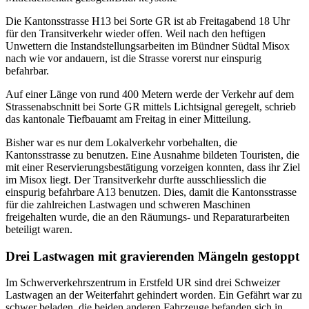
Die Kantonsstrasse H13 bei Sorte GR ist ab Freitagabend 18 Uhr
für den Transitverkehr wieder offen. Weil nach den heftigen
Unwettern die Instandstellungsarbeiten im Bündner Südtal Misox
nach wie vor andauern, ist die Strasse vorerst nur einspurig
befahrbar.
Auf einer Länge von rund 400 Metern werde der Verkehr auf dem
Strassenabschnitt bei Sorte GR mittels Lichtsignal geregelt, schrieb
das kantonale Tiefbauamt am Freitag in einer Mitteilung.
Bisher war es nur dem Lokalverkehr vorbehalten, die
Kantonsstrasse zu benutzen. Eine Ausnahme bildeten Touristen, die
mit einer Reservierungsbestätigung vorzeigen konnten, dass ihr Ziel
im Misox liegt. Der Transitverkehr durfte ausschliesslich die
einspurig befahrbare A13 benutzen. Dies, damit die Kantonsstrasse
für die zahlreichen Lastwagen und schweren Maschinen
freigehalten wurde, die an den Räumungs- und Reparaturarbeiten
beteiligt waren.
Drei Lastwagen mit gravierenden Mängeln gestoppt
Im Schwerverkehrszentrum in Erstfeld UR sind drei Schweizer
Lastwagen an der Weiterfahrt gehindert worden. Ein Gefährt war zu
schwer beladen, die beiden anderen Fahrzeuge befanden sich in