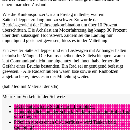
einem maroden Zustand.
Wie die Kantonspolizei Uri am Freitag mitteilte, war ein
Sattelschlepper zu lang und zu schwer. So wurde das
Betriebsgewicht der Fahrzeugkombination um über 10 Prozent
überschritten. Die Achslast am Motorfahrzeug lag knapp 30 Prozent
über dem zulässigen Höchstwert. Zudem sei die Ladung nur
ungenügend gesichert gewesen, hiess es in der Mitteilung.
Ein zweiter Sattelschlepper und ein Lastwagen mit Anhänger hatten
technische Mängel. Die Bremsscheiben des Sattelschleppers waren
laut Communiqué nicht nur abgenutzt, bei ihnen habe ferner die
Gefahr eines Bruchs bestanden. Ein Rad sei ungenügend befestigt
gewesen. «Alle Radschrauben waren lose sowie ein Radbolzen
abgebrochen», hiess es in der Mitteilung weiter.
(hah / leo mit Material der sda)
Mehr zum Verkehr in der Schweiz:
Jetzt plant auch die Stadt Zürich Lärmblitzer
... und plötzlich kam der Schock! So fährt es sich im Robo-Tax
von Google
Plötzlich gibt es einen Öl-Überfluss – wird Tanken bald
spottbillig?