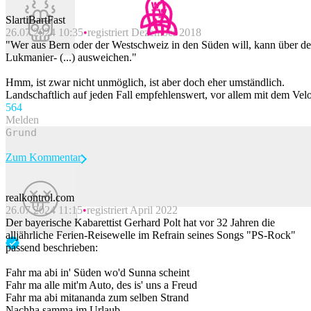
SlartiBartFast
26.07.2024 10:35
registriert Dezember 2018
"Wer aus Bern oder der Westschweiz in den Süden will, kann über d
Lukmanier- (...) ausweichen."
Hmm, ist zwar nicht unmöglich, ist aber doch eher umständlich.
Landschaftlich auf jeden Fall empfehlenswert, vor allem mit dem Velo
56
4
Melden
Zum Kommentar
realkontrol.com
26.07.2024 11:15
registriert April 2022
Beitrag melden
Der bayerische Kabarettist Gerhard Polt hat vor 32 Jahren die
alljährliche Ferien-Reisewelle im Refrain seines Songs "PS-Rock"
passend beschrieben:
Fahr ma abi in' Süden wo'd Sunna scheint
Fahr ma allе mit'm Auto, des is' uns a Freud
Fahr ma abi mitananda zum selbеn Strand
Nachha samma im Urlaub