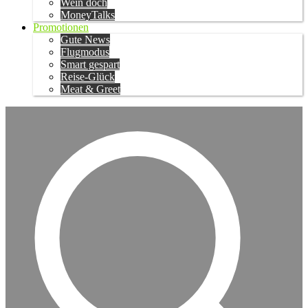
Wein doch
MoneyTalks
Promotionen
Gute News
Flugmodus
Smart gespart
Reise-Glück
Meat & Greet