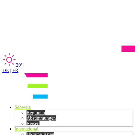
20°
DE
|
FR
Schweiz
Regionen
Abstimmungen
Reisen
International
Ukraine-Krieg