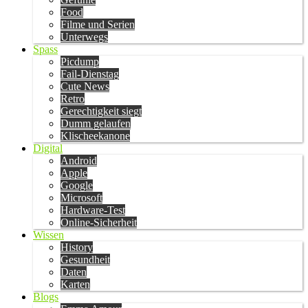
Food
Filme und Serien
Unterwegs
Spass
Picdump
Fail-Dienstag
Cute News
Retro
Gerechtigkeit siegt
Dumm gelaufen
Klischeekanone
Digital
Android
Apple
Google
Microsoft
Hardware-Test
Online-Sicherheit
Wissen
History
Gesundheit
Daten
Karten
Blogs