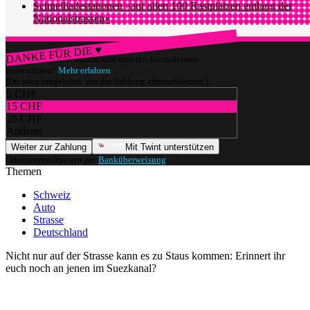
Schnellladestationen «auf allen 100 Rastplätzen entlang der
Nationalstrassen»
DANKE FÜR DIE ♥
Würdest du gerne watson und unseren Journalismus
unterstützen?
Mehr erfahren
(Du wirst umgeleitet, um die Zahlung abzuschliessen.)
5 CHF
15 CHF
25 CHF
Anderer
Weiter zur Zahlung
Mit Twint unterstützen
Oder unterstütze uns per
Banküberweisung
.
Themen
Schweiz
Auto
Strasse
Deutschland
Nicht nur auf der Strasse kann es zu Staus kommen: Erinnert ihr
euch noch an jenen im Suezkanal?