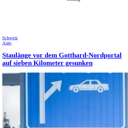
Schweiz
Auto
Staulänge vor dem Gotthard-Nordportal
auf sieben Kilometer gesunken