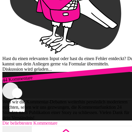
Hast du einen relevanten Input oder hast du einen Fehler entdeckt? D
kannst uns dein Anliegen gerne via Formular übermitteln.
Diskussion wird geladen...
44 Kommentare
Zum Login
Weil wir die Kommentar-Debatten weiterhin persönlich moderieren
möchten, sehen wir uns gezwungen, die Kommentarfunktion 24
Stunden nach Publikation einer Story zu schliessen. Vielen Dank für
dein Verständnis!
Die beliebtesten Kommentare