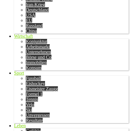
Iran-Krieg
Deutschland
USA
EU
Russland
China
Wirtschaft
Konjunktur
Arbeitsmarkt
Unternehmen
Börse und Co
Immobilien
Konsum
Sport
Fussball
Eishockey
Eismeister Zaugg
Formel 1
Tennis
Velo
Ski
Unvergessen
Resultate
Leben
Gefühle