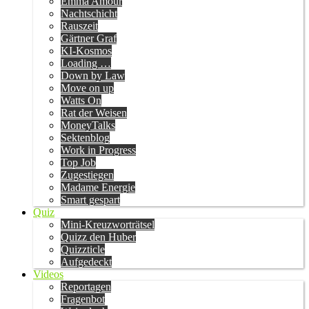
Emma Amour
Nachtschicht
Rauszeit
Gärtner Graf
KI-Kosmos
Loading …
Down by Law
Move on up
Watts On
Rat der Weisen
MoneyTalks
Sektenblog
Work in Progress
Top Job
Zugestiegen
Madame Energie
Smart gespart
Quiz
Mini-Kreuzworträtsel
Quizz den Huber
Quizzticle
Aufgedeckt
Videos
Reportagen
Fragenbot