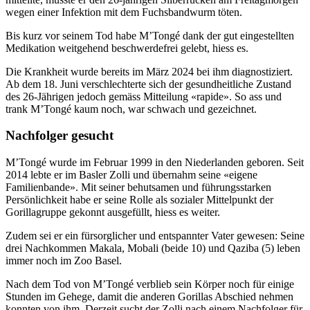
wegen einer Infektion mit dem Fuchsbandwurm töten.
Bis kurz vor seinem Tod habe M’Tongé dank der gut eingestellten
Medikation weitgehend beschwerdefrei gelebt, hiess es.
Die Krankheit wurde bereits im März 2024 bei ihm diagnostiziert.
Ab dem 18. Juni verschlechterte sich der gesundheitliche Zustand
des 26-Jährigen jedoch gemäss Mitteilung «rapide». So ass und
trank M’Tongé kaum noch, war schwach und gezeichnet.
Nachfolger gesucht
M’Tongé wurde im Februar 1999 in den Niederlanden geboren. Seit
2014 lebte er im Basler Zolli und übernahm seine «eigene
Familienbande». Mit seiner behutsamen und führungsstarken
Persönlichkeit habe er seine Rolle als sozialer Mittelpunkt der
Gorillagruppe gekonnt ausgefüllt, hiess es weiter.
Zudem sei er ein fürsorglicher und entspannter Vater gewesen: Seine
drei Nachkommen Makala, Mobali (beide 10) und Qaziba (5) leben
immer noch im Zoo Basel.
Nach dem Tod von M’Tongé verblieb sein Körper noch für einige
Stunden im Gehege, damit die anderen Gorillas Abschied nehmen
konnten von ihm. Derzeit sucht der Zolli nach einem Nachfolger für