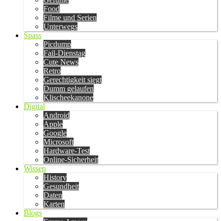
Food
Filme und Serien
Unterwegs
Spass
Picdump
Fail-Dienstag
Cute News
Retro
Gerechtigkeit siegt
Dumm gelaufen
Klischeekanone
Digital
Android
Apple
Google
Microsoft
Hardware-Test
Online-Sicherheit
Wissen
History
Gesundheit
Daten
Karten
Blogs