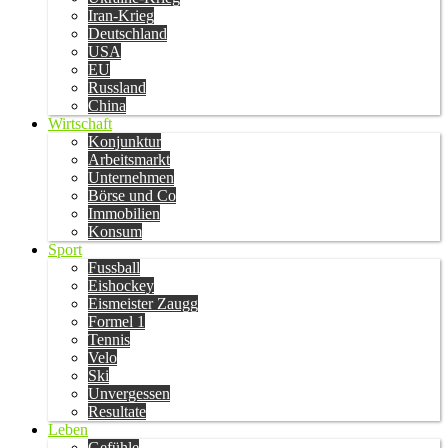
Iran-Krieg
Deutschland
USA
EU
Russland
China
Wirtschaft
Konjunktur
Arbeitsmarkt
Unternehmen
Börse und Co
Immobilien
Konsum
Sport
Fussball
Eishockey
Eismeister Zaugg
Formel 1
Tennis
Velo
Ski
Unvergessen
Resultate
Leben
Gefühle