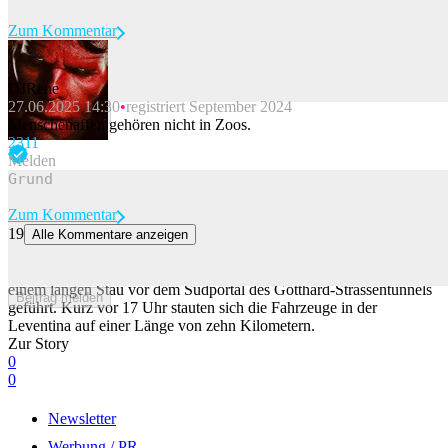
Zum Kommentar
DJRene
27.06.2025 14:30
registriert September 2024
Beitrag melden
Menschenaffen gehören nicht in Zoos.
23
11
Melden
Zum Kommentar
19
Alle Kommentare anzeigen
Sieben Kilometer Rückreise-Stau vor dem Gotthard
Der Rückreiseverkehr Richtung Norden hat bereits am Freitag zu
einem langen Stau vor dem Südportal des Gotthard-Strassentunnels
Beitrag melden
geführt. Kurz vor 17 Uhr stauten sich die Fahrzeuge in der
Leventina auf einer Länge von zehn Kilometern.
Zur Story
0
0
Newsletter
Werbung / PR