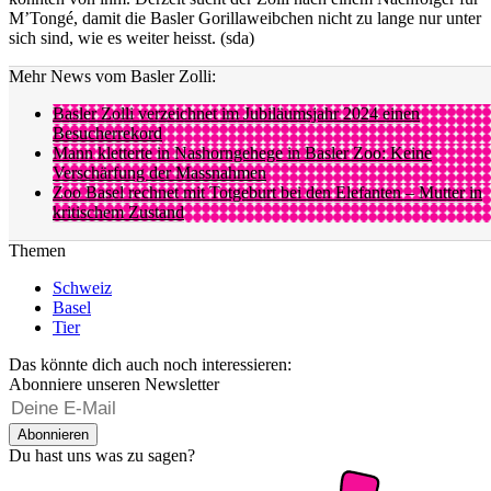
M’Tongé, damit die Basler Gorillaweibchen nicht zu lange nur unter
sich sind, wie es weiter heisst. (sda)
Mehr News vom Basler Zolli:
Basler Zolli verzeichnet im Jubiläumsjahr 2024 einen
Besucherrekord
Mann kletterte in Nashorngehege in Basler Zoo: Keine
Verschärfung der Massnahmen
Zoo Basel rechnet mit Totgeburt bei den Elefanten – Mutter in
kritischem Zustand
Themen
Schweiz
Basel
Tier
Das könnte dich auch noch interessieren:
Abonniere unseren Newsletter
Abonnieren
Du hast uns was zu sagen?