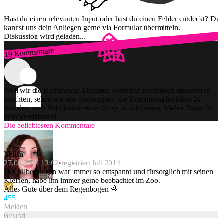
Hast du einen relevanten Input oder hast du einen Fehler entdeckt? D
kannst uns dein Anliegen gerne via Formular übermitteln.
Diskussion wird geladen...
19 Kommentare
Zum Login
Weil wir die Kommentar-Debatten weiterhin persönlich moderieren
möchten, sehen wir uns gezwungen, die Kommentarfunktion 24
Stunden nach Publikation einer Story zu schliessen. Vielen Dank für
dein Verständnis!
Die beliebtesten Kommentare
Yelina
27.06.2025 13:02
registriert Juli 2014
Der Silberrücken war immer so entspannt und fürsorglich mit seinen
Kleinen, habe ihn immer gerne beobachtet im Zoo.
Alles Gute über dem Regenbogen 🌈
45
5
Melden