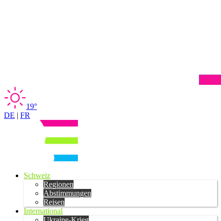
19°
DE
|
FR
Schweiz
Regionen
Abstimmungen
Reisen
International
Ukraine-Krieg