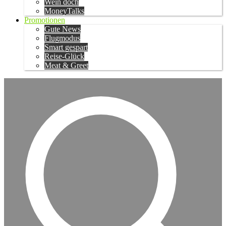
Wein doch
MoneyTalks
Promotionen
Gute News
Flugmodus
Smart gespart
Reise-Glück
Meat & Greet