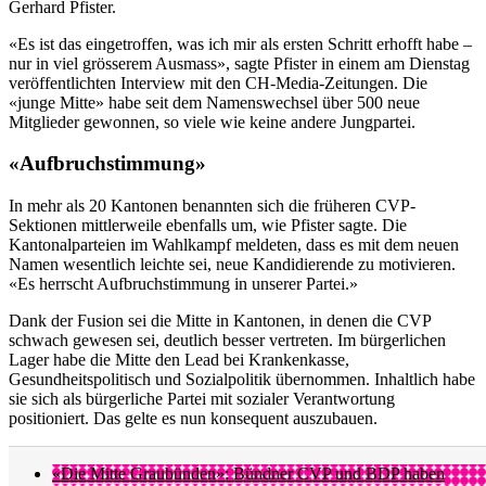
Gerhard Pfister.
«Es ist das eingetroffen, was ich mir als ersten Schritt erhofft habe –
nur in viel grösserem Ausmass», sagte Pfister in einem am Dienstag
veröffentlichten Interview mit den CH-Media-Zeitungen. Die
«junge Mitte» habe seit dem Namenswechsel über 500 neue
Mitglieder gewonnen, so viele wie keine andere Jungpartei.
«Aufbruchstimmung»
In mehr als 20 Kantonen benannten sich die früheren CVP-
Sektionen mittlerweile ebenfalls um, wie Pfister sagte. Die
Kantonalparteien im Wahlkampf meldeten, dass es mit dem neuen
Namen wesentlich leichte sei, neue Kandidierende zu motivieren.
«Es herrscht Aufbruchstimmung in unserer Partei.»
Dank der Fusion sei die Mitte in Kantonen, in denen die CVP
schwach gewesen sei, deutlich besser vertreten. Im bürgerlichen
Lager habe die Mitte den Lead bei Krankenkasse,
Gesundheitspolitisch und Sozialpolitik übernommen. Inhaltlich habe
sie sich als bürgerliche Partei mit sozialer Verantwortung
positioniert. Das gelte es nun konsequent auszubauen.
«Die Mitte Graubünden»: Bündner CVP und BDP haben