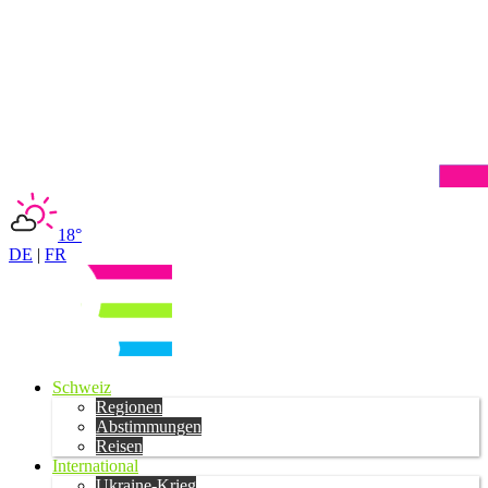
18°
DE
|
FR
Schweiz
Regionen
Abstimmungen
Reisen
International
Ukraine-Krieg