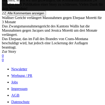
möchten, sehen wir uns gezwungen, die Kommentarfunktion 24
Stunden nach Publikation einer Story zu schliessen. Vielen Dank für
dein Verständnis!
22
Alle Kommentare anzeigen
Walliser Gericht verlängert Massnahmen gegen Ehepaar Moretti für
3 Monate
Das Zwangsmassnahmengericht des Kantons Wallis hat die
Massnahmen gegen Jacques und Jessica Moretti um drei Monate
verlängert.
Das Ehepaar, das im Fall des Brandes von Crans-Montana
beschuldigt wird, hat jedoch eine Lockerung der Auflagen
beantragt.
Zur Story
0
0
Newsletter
Werbung / PR
Jobs
Impressum
AGB
Datenschutz