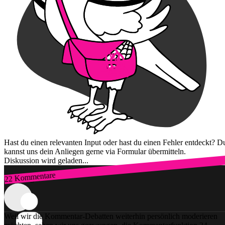
Hast du einen relevanten Input oder hast du einen Fehler entdeckt? D
kannst uns dein Anliegen gerne via Formular übermitteln.
Diskussion wird geladen...
22 Kommentare
Zum Login
Weil wir die Kommentar-Debatten weiterhin persönlich moderieren