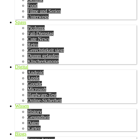
Food
Filme und Serien
Unterwegs
Spass
Picdump
Fail-Dienstag
Cute News
Retro
Gerechtigkeit siegt
Dumm gelaufen
Klischeekanone
Digital
Android
Apple
Google
Microsoft
Hardware-Test
Online-Sicherheit
Wissen
History
Gesundheit
Daten
Karten
Blogs