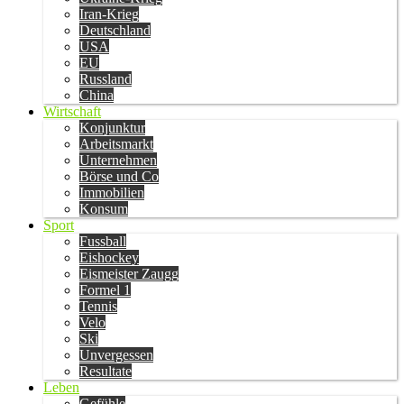
Iran-Krieg
Deutschland
USA
EU
Russland
China
Wirtschaft
Konjunktur
Arbeitsmarkt
Unternehmen
Börse und Co
Immobilien
Konsum
Sport
Fussball
Eishockey
Eismeister Zaugg
Formel 1
Tennis
Velo
Ski
Unvergessen
Resultate
Leben
Gefühle