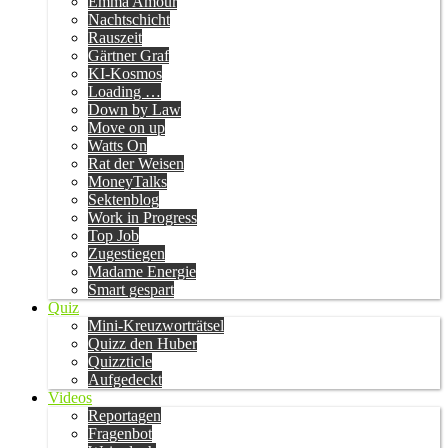
Emma Amour
Nachtschicht
Rauszeit
Gärtner Graf
KI-Kosmos
Loading …
Down by Law
Move on up
Watts On
Rat der Weisen
MoneyTalks
Sektenblog
Work in Progress
Top Job
Zugestiegen
Madame Energie
Smart gespart
Quiz
Mini-Kreuzworträtsel
Quizz den Huber
Quizzticle
Aufgedeckt
Videos
Reportagen
Fragenbot