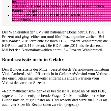
fusioniert
Aus der CVP wird «Die Mitte» – Delegierte heissen neuen
Parteinamen gut
Neuer Name für die CVP: Die Partei soll in Zukunft «Die
Mitte» heissen
Der Wähleranteil der CVP auf nationaler Ebene betrug 1995 16.8
Prozent und ging seither um rund fünf Prozentpunkte zurück. Bei
den Wahlen 2019 erreichte sie noch 11.38 Prozent Wähleranteil; die
BDP kam auf 2.44 Prozent. Die BDP hatte 2011, als sie das erste
Mal bei den Nationalratswahlen antrat, 5.4 Prozent Wähleranteil.
Bundesratssitz nicht in Gefahr
Den Bundesratssitz der Mitte - besetzt durch Verteidigungsministerin
Viola Amherd - sieht Pfister nicht in Gefahr: «Wir sind vom Verlust
des einen Sitzes meilenweiter entfernt als andere Parteien vom
Verlust des zweiten Sitzes.»
«Rein mathematisch» denke er bei dieser Aussage an SP und FDP,
sagte er auf eine entsprechende Frage. Die Mitte wähle aber keine
Bundesräte ab, fügte Pfister an. Und sowohl drei Sitze für Links als
auch vier Sitze für Rechts seien zu viel. (aeg/sda)