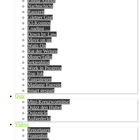
Emma Amour
Nachtschicht
Rauszeit
Gärtner Graf
KI-Kosmos
Loading …
Down by Law
Move on up
Watts On
Rat der Weisen
MoneyTalks
Sektenblog
Work in Progress
Top Job
Zugestiegen
Madame Energie
Smart gespart
Quiz
Mini-Kreuzworträtsel
Quizz den Huber
Quizzticle
Aufgedeckt
Videos
Reportagen
Fragenbot