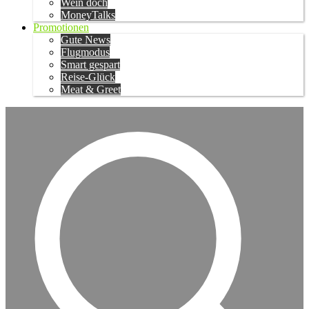
Wein doch
MoneyTalks
Promotionen
Gute News
Flugmodus
Smart gespart
Reise-Glück
Meat & Greet