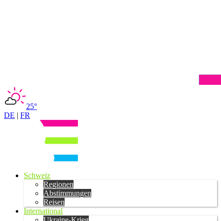
25°
DE
|
FR
Schweiz
Regionen
Abstimmungen
Reisen
International
Ukraine-Krieg