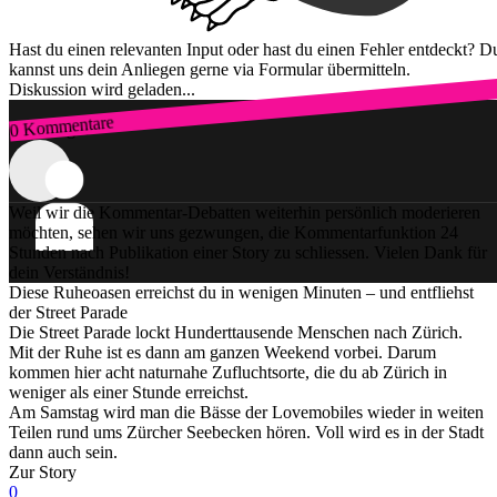
Hast du einen relevanten Input oder hast du einen Fehler entdeckt? D
kannst uns dein Anliegen gerne via Formular übermitteln.
Diskussion wird geladen...
0 Kommentare
Zum Login
Weil wir die Kommentar-Debatten weiterhin persönlich moderieren
möchten, sehen wir uns gezwungen, die Kommentarfunktion 24
Stunden nach Publikation einer Story zu schliessen. Vielen Dank für
dein Verständnis!
Diese Ruheoasen erreichst du in wenigen Minuten – und entfliehst
der Street Parade
Die Street Parade lockt Hunderttausende Menschen nach Zürich.
Mit der Ruhe ist es dann am ganzen Weekend vorbei. Darum
kommen hier acht naturnahe Zufluchtsorte, die du ab Zürich in
weniger als einer Stunde erreichst.
Am Samstag wird man die Bässe der Lovemobiles wieder in weiten
Teilen rund ums Zürcher Seebecken hören. Voll wird es in der Stadt
dann auch sein.
Zur Story
0