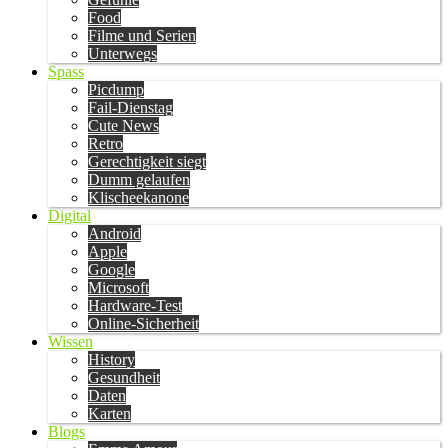
Food
Filme und Serien
Unterwegs
Spass
Picdump
Fail-Dienstag
Cute News
Retro
Gerechtigkeit siegt
Dumm gelaufen
Klischeekanone
Digital
Android
Apple
Google
Microsoft
Hardware-Test
Online-Sicherheit
Wissen
History
Gesundheit
Daten
Karten
Blogs