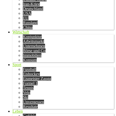
Iran-Krieg
Deutschland
USA
EU
Russland
China
Wirtschaft
Konjunktur
Arbeitsmarkt
Unternehmen
Börse und Co
Immobilien
Konsum
Sport
Fussball
Eishockey
Eismeister Zaugg
Formel 1
Tennis
Velo
Ski
Unvergessen
Resultate
Leben
Gefühle