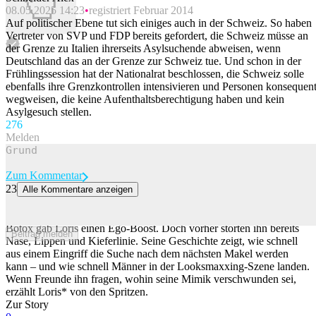
08.05.2025 14:23
registriert Februar 2014
Auf politischer Ebene tut sich einiges auch in der Schweiz. So haben
Vertreter von SVP und FDP bereits gefordert, die Schweiz müsse an
der Grenze zu Italien ihrerseits Asylsuchende abweisen, wenn
Deutschland das an der Grenze zur Schweiz tue. Und schon in der
Frühlingssession hat der Nationalrat beschlossen, die Schweiz solle
ebenfalls ihre Grenzkontrollen intensivieren und Personen konsequen
wegweisen, die keine Aufenthaltsberechtigung haben und kein
Asylgesuch stellen.
27
6
Melden
Zum Kommentar
23
Alle Kommentare anzeigen
Der nächste Makel wartet schon: Wie Looksmaxxing Männer unter
Druck setzt
Botox gab Loris einen Ego-Boost. Doch vorher störten ihn bereits
Beitrag melden
Nase, Lippen und Kieferlinie. Seine Geschichte zeigt, wie schnell
aus einem Eingriff die Suche nach dem nächsten Makel werden
kann – und wie schnell Männer in der Looksmaxxing-Szene landen.
Wenn Freunde ihn fragen, wohin seine Mimik verschwunden sei,
erzählt Loris* von den Spritzen.
Zur Story