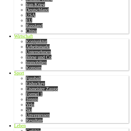
Iran-Krieg
Deutschland
USA
EU
Russland
China
Wirtschaft
Konjunktur
Arbeitsmarkt
Unternehmen
Börse und Co
Immobilien
Konsum
Sport
Fussball
Eishockey
Eismeister Zaugg
Formel 1
Tennis
Velo
Ski
Unvergessen
Resultate
Leben
Gefühle