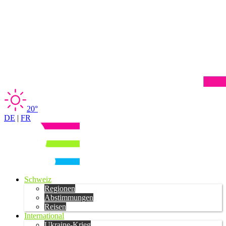
20°
DE
|
FR
Schweiz
Regionen
Abstimmungen
Reisen
International
Ukraine-Krieg