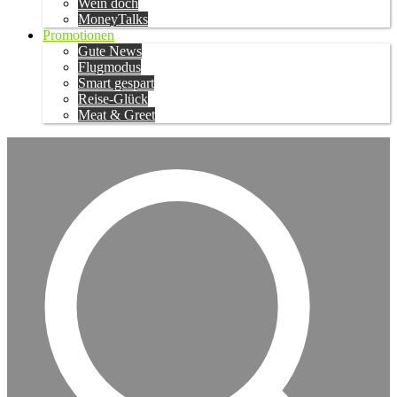
Wein doch
MoneyTalks
Promotionen
Gute News
Flugmodus
Smart gespart
Reise-Glück
Meat & Greet