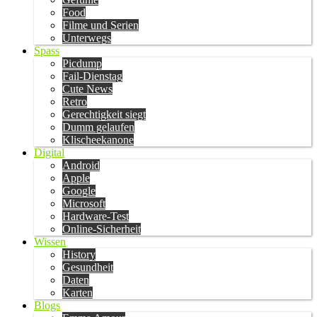
Food
Filme und Serien
Unterwegs
Spass
Picdump
Fail-Dienstag
Cute News
Retro
Gerechtigkeit siegt
Dumm gelaufen
Klischeekanone
Digital
Android
Apple
Google
Microsoft
Hardware-Test
Online-Sicherheit
Wissen
History
Gesundheit
Daten
Karten
Blogs