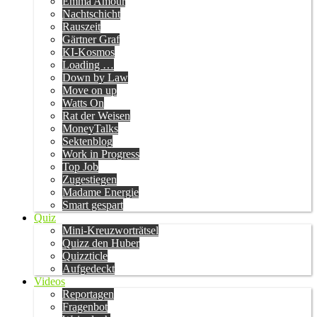
Emma Amour
Nachtschicht
Rauszeit
Gärtner Graf
KI-Kosmos
Loading …
Down by Law
Move on up
Watts On
Rat der Weisen
MoneyTalks
Sektenblog
Work in Progress
Top Job
Zugestiegen
Madame Energie
Smart gespart
Quiz
Mini-Kreuzworträtsel
Quizz den Huber
Quizzticle
Aufgedeckt
Videos
Reportagen
Fragenbot