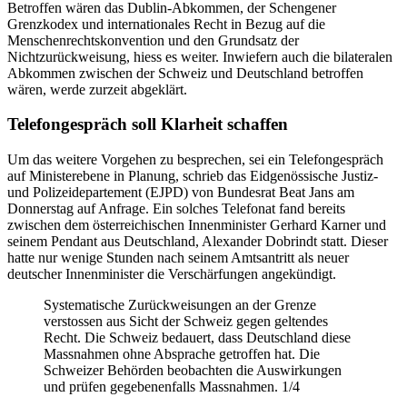
Betroffen wären das Dublin-Abkommen, der Schengener
Grenzkodex und internationales Recht in Bezug auf die
Menschenrechtskonvention und den Grundsatz der
Nichtzurückweisung, hiess es weiter. Inwiefern auch die bilateralen
Abkommen zwischen der Schweiz und Deutschland betroffen
wären, werde zurzeit abgeklärt.
Telefongespräch soll Klarheit schaffen
Um das weitere Vorgehen zu besprechen, sei ein Telefongespräch
auf Ministerebene in Planung, schrieb das Eidgenössische Justiz-
und Polizeidepartement (EJPD) von Bundesrat Beat Jans am
Donnerstag auf Anfrage. Ein solches Telefonat fand bereits
zwischen dem österreichischen Innenminister Gerhard Karner und
seinem Pendant aus Deutschland, Alexander Dobrindt statt. Dieser
hatte nur wenige Stunden nach seinem Amtsantritt als neuer
deutscher Innenminister die Verschärfungen angekündigt.
Systematische Zurückweisungen an der Grenze
verstossen aus Sicht der Schweiz gegen geltendes
Recht. Die Schweiz bedauert, dass Deutschland diese
Massnahmen ohne Absprache getroffen hat. Die
Schweizer Behörden beobachten die Auswirkungen
und prüfen gegebenenfalls Massnahmen. 1/4