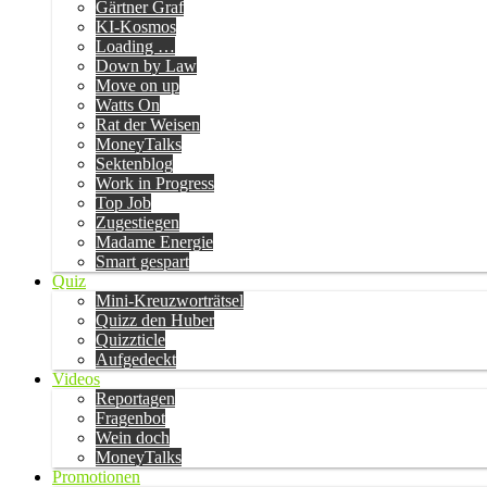
Gärtner Graf
KI-Kosmos
Loading …
Down by Law
Move on up
Watts On
Rat der Weisen
MoneyTalks
Sektenblog
Work in Progress
Top Job
Zugestiegen
Madame Energie
Smart gespart
Quiz
Mini-Kreuzworträtsel
Quizz den Huber
Quizzticle
Aufgedeckt
Videos
Reportagen
Fragenbot
Wein doch
MoneyTalks
Promotionen