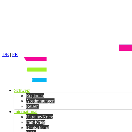
DE
|
FR
Schweiz
Regionen
Abstimmungen
Reisen
International
Ukraine-Krieg
Iran-Krieg
Deutschland