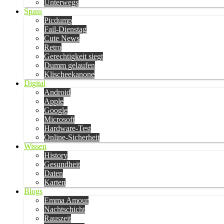
Unterwegs
Spass
Picdump
Fail-Dienstag
Cute News
Retro
Gerechtigkeit siegt
Dumm gelaufen
Klischeekanone
Digital
Android
Apple
Google
Microsoft
Hardware-Test
Online-Sicherheit
Wissen
History
Gesundheit
Daten
Karten
Blogs
Emma Amour
Nachtschicht
Rauszeit