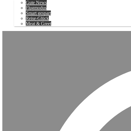
Gute News
Flugmodus
Smart gespart
Reise-Glück
Meat & Greet