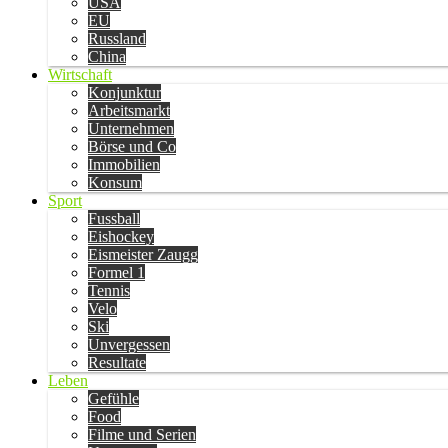
USA
EU
Russland
China
Wirtschaft
Konjunktur
Arbeitsmarkt
Unternehmen
Börse und Co
Immobilien
Konsum
Sport
Fussball
Eishockey
Eismeister Zaugg
Formel 1
Tennis
Velo
Ski
Unvergessen
Resultate
Leben
Gefühle
Food
Filme und Serien