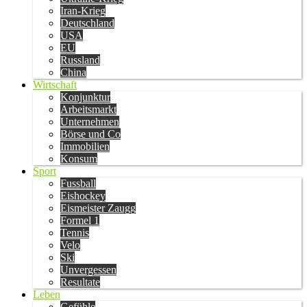
Iran-Krieg
Deutschland
USA
EU
Russland
China
Wirtschaft
Konjunktur
Arbeitsmarkt
Unternehmen
Börse und Co
Immobilien
Konsum
Sport
Fussball
Eishockey
Eismeister Zaugg
Formel 1
Tennis
Velo
Ski
Unvergessen
Resultate
Leben
Gefühle