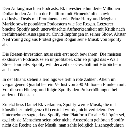
Den Anfang machten Podcasts. Ek investierte hunderte Millionen
Dollar in den Ausbau der Plattform mit Firmenkäufen sowie
exklusive Deals mit Prominenten wie Prinz Harry und Meghan
Markle sowie populären Podcastern wie Joe Rogan. Letzterer
brachte Spotify auch unerwünschte Aufmerksamkeit mit Kritik nach
irreführenden Aussagen zu Covid-Impfungen in seiner Show. Altstar
Neil Young zog aus Protest gegen Rogan seine Musik von Spotify
ab.
Die Riesen-Investition muss sich erst noch bewähren. Die meisten
exklusiven Podcasts seien unprofitabel, schrieb jüngst das «Wall
Street Journal». Spotify will derweil das Geschäft mit Hörbüchern
ausbauen.
In der Bilanz stehen allerdings weiterhin rote Zahlen. Allein im
vergangenen Quartal lief ein Verlust von 290 Millionen Franken auf.
Vor diesem Hintergrund folgte Spotify den Preiserhöhungen bei
anderen Diensten.
Zuletzt liess Daniel Ek verlauten, Spotify werde Musik, die mit
künstlicher Intelligenz (KI) erstellt wurde, nicht verbieten. Der
Unternehmer sagte, dass Spotify eine Plattform für alle Schöpfer sei,
egal ob sie Menschen seien oder nicht. Ausserdem gehörten Spotify
nicht die Rechte an der Musik, man zahle lediglich Lizenzgebühren