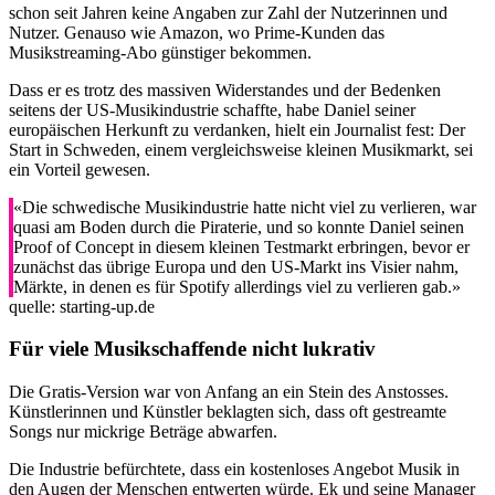
schon seit Jahren keine Angaben zur Zahl der Nutzerinnen und
Nutzer. Genauso wie Amazon, wo Prime-Kunden das
Musikstreaming-Abo günstiger bekommen.
Dass er es trotz des massiven Widerstandes und der Bedenken
seitens der US-Musikindustrie schaffte, habe Daniel seiner
europäischen Herkunft zu verdanken, hielt ein Journalist fest: Der
Start in Schweden, einem vergleichsweise kleinen Musikmarkt, sei
ein Vorteil gewesen.
«Die schwedische Musikindustrie hatte nicht viel zu verlieren, war
quasi am Boden durch die Piraterie, und so konnte Daniel seinen
Proof of Concept in diesem kleinen Testmarkt erbringen, bevor er
zunächst das übrige Europa und den US-Markt ins Visier nahm,
Märkte, in denen es für Spotify allerdings viel zu verlieren gab.»
quelle: starting-up.de
Für viele Musikschaffende nicht lukrativ
Die Gratis-Version war von Anfang an ein Stein des Anstosses.
Künstlerinnen und Künstler beklagten sich, dass oft gestreamte
Songs nur mickrige Beträge abwarfen.
Die Industrie befürchtete, dass ein kostenloses Angebot Musik in
den Augen der Menschen entwerten würde. Ek und seine Manager