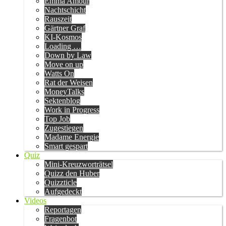
Emma Amour
Nachtschicht
Rauszeit
Gärtner Graf
KI-Kosmos
Loading …
Down by Law
Move on up
Watts On
Rat der Weisen
MoneyTalks
Sektenblog
Work in Progress
Top Job
Zugestiegen
Madame Energie
Smart gespart
Quiz
Mini-Kreuzworträtsel
Quizz den Huber
Quizzticle
Aufgedeckt
Videos
Reportagen
Fragenbot