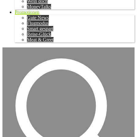
Wein doch
MoneyTalks
Promotionen
Gute News
Flugmodus
Smart gespart
Reise-Glück
Meat & Greet