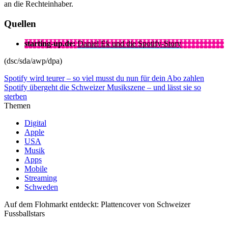
an die Rechteinhaber.
Quellen
starting-up.de:
Daniel Ek und die Spotify-Story
(dsc/sda/awp/dpa)
Spotify wird teurer – so viel musst du nun für dein Abo zahlen
Spotify übergeht die Schweizer Musikszene – und lässt sie so
sterben
Themen
Digital
Apple
USA
Musik
Apps
Mobile
Streaming
Schweden
Auf dem Flohmarkt entdeckt: Plattencover von Schweizer
Fussballstars