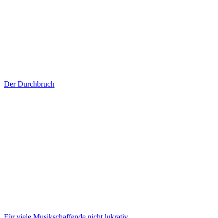
Der Durchbruch
Für viele Musikschaffende nicht lukrativ