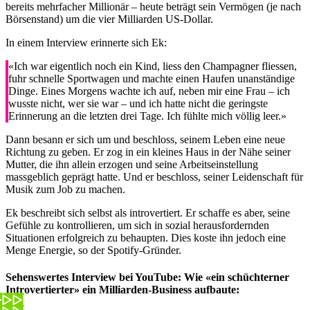
bereits mehrfacher Millionär – heute beträgt sein Vermögen (je nach
Börsenstand) um die vier Milliarden US-Dollar.
In einem Interview erinnerte sich Ek:
«Ich war eigentlich noch ein Kind, liess den Champagner fliessen,
fuhr schnelle Sportwagen und machte einen Haufen unanständige
Dinge. Eines Morgens wachte ich auf, neben mir eine Frau – ich
wusste nicht, wer sie war – und ich hatte nicht die geringste
Erinnerung an die letzten drei Tage. Ich fühlte mich völlig leer.»
Dann besann er sich um und beschloss, seinem Leben eine neue
Richtung zu geben. Er zog in ein kleines Haus in der Nähe seiner
Mutter, die ihn allein erzogen und seine Arbeitseinstellung
massgeblich geprägt hatte. Und er beschloss, seiner Leidenschaft für
Musik zum Job zu machen.
Ek beschreibt sich selbst als introvertiert. Er schaffe es aber, seine
Gefühle zu kontrollieren, um sich in sozial herausfordernden
Situationen erfolgreich zu behaupten. Dies koste ihn jedoch eine
Menge Energie, so der Spotify-Gründer.
Sehenswertes Interview bei YouTube: Wie «ein schüchterner
Introvertierter» ein Milliarden-Business aufbaute: