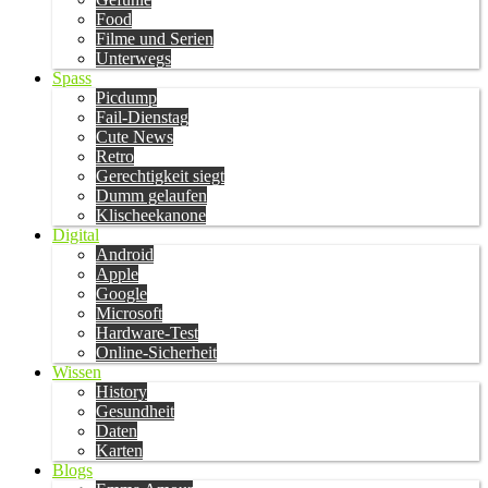
Food
Filme und Serien
Unterwegs
Spass
Picdump
Fail-Dienstag
Cute News
Retro
Gerechtigkeit siegt
Dumm gelaufen
Klischeekanone
Digital
Android
Apple
Google
Microsoft
Hardware-Test
Online-Sicherheit
Wissen
History
Gesundheit
Daten
Karten
Blogs