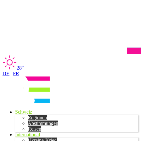
28°
DE
|
FR
Schweiz
Regionen
Abstimmungen
Reisen
International
Ukraine-Krieg