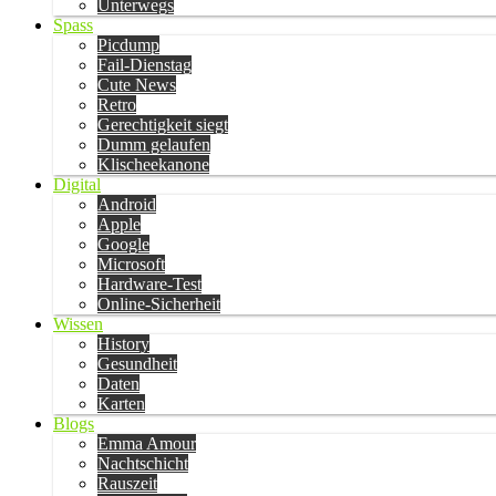
Unterwegs
Spass
Picdump
Fail-Dienstag
Cute News
Retro
Gerechtigkeit siegt
Dumm gelaufen
Klischeekanone
Digital
Android
Apple
Google
Microsoft
Hardware-Test
Online-Sicherheit
Wissen
History
Gesundheit
Daten
Karten
Blogs
Emma Amour
Nachtschicht
Rauszeit