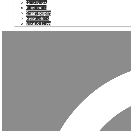
Gute News
Flugmodus
Smart gespart
Reise-Glück
Meat & Greet