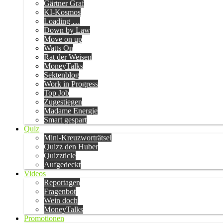
Gärtner Graf
KI-Kosmos
Loading …
Down by Law
Move on up
Watts On
Rat der Weisen
MoneyTalks
Sektenblog
Work in Progress
Top Job
Zugestiegen
Madame Energie
Smart gespart
Quiz
Mini-Kreuzworträtsel
Quizz den Huber
Quizzticle
Aufgedeckt
Videos
Reportagen
Fragenbot
Wein doch
MoneyTalks
Promotionen