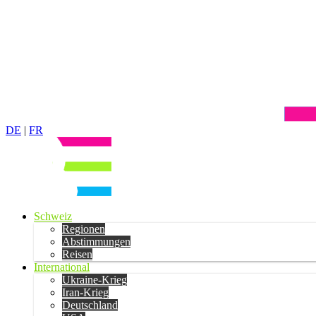
DE
|
FR
Schweiz
Regionen
Abstimmungen
Reisen
International
Ukraine-Krieg
Iran-Krieg
Deutschland