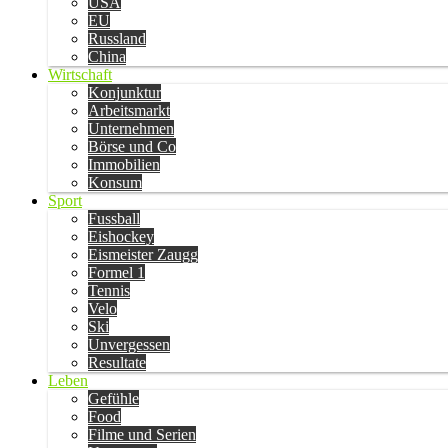
USA
EU
Russland
China
Wirtschaft
Konjunktur
Arbeitsmarkt
Unternehmen
Börse und Co
Immobilien
Konsum
Sport
Fussball
Eishockey
Eismeister Zaugg
Formel 1
Tennis
Velo
Ski
Unvergessen
Resultate
Leben
Gefühle
Food
Filme und Serien