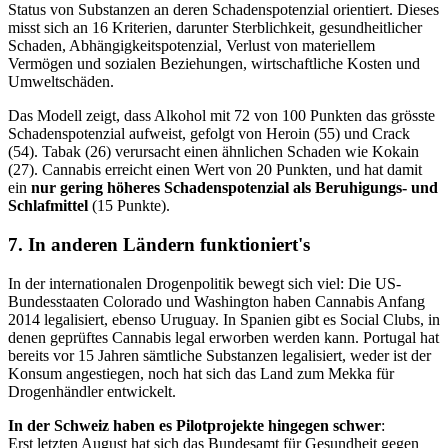
Status von Substanzen an deren Schadenspotenzial orientiert. Dieses
misst sich an 16 Kriterien, darunter Sterblichkeit, gesundheitlicher
Schaden, Abhängigkeitspotenzial, Verlust von materiellem
Vermögen und sozialen Beziehungen, wirtschaftliche Kosten und
Umweltschäden.
Das Modell zeigt, dass Alkohol mit 72 von 100 Punkten das grösste
Schadenspotenzial aufweist, gefolgt von Heroin (55) und Crack
(54). Tabak (26) verursacht einen ähnlichen Schaden wie Kokain
(27). Cannabis erreicht einen Wert von 20 Punkten, und hat damit
ein
nur gering höheres Schadenspotenzial als Beruhigungs- und
Schlafmittel
(15 Punkte).
7. In anderen Ländern funktioniert's
In der internationalen Drogenpolitik bewegt sich viel: Die US-
Bundesstaaten Colorado und Washington haben Cannabis Anfang
2014 legalisiert, ebenso Uruguay. In Spanien gibt es Social Clubs, in
denen geprüftes Cannabis legal erworben werden kann. Portugal hat
bereits vor 15 Jahren sämtliche Substanzen legalisiert, weder ist der
Konsum angestiegen, noch hat sich das Land zum Mekka für
Drogenhändler entwickelt.
In der Schweiz haben es Pilotprojekte hingegen schwer
:
Erst
letzten August
hat sich das Bundesamt für Gesundheit gegen