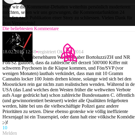
Weil wir die Kommentar-Debatten weiterhin persönlich moderieren
möchten, sehen wir uns gezwungen, die Kommentarfunktion 24
Stunden nach Publikation einer Story zu schliessen. Vielen Dank für
dein Verständnis!
Die beliebtesten Kommentare
Angelo C.
18.02.2015 12:38
registriert Oktober 2014
Solange die unübersehbaren Weinliebhaber Bortoluzzi/ZH und NR
Fön/SZ glauben, dass da zahlreiche der derzeit 500'000 Kiffer mit
schweren Psychosen in die Klapse kommen, und Fön/SVP (vor
wenigen Monaten) lauthals verkündet, dass man mit 10 Gramm
Cannabis locker 100 Joints drehen könne, solange wird sich bei den
Moosrücken rein gar nichts zum realistischen wenden. Während in d
USA (das Land welches dem Westen früher die weltweiten Verbote
aufs Auge gedrückt hat) schon zahlreiche Bundesstaaten C. öffentlich
(und gewinnorientiert besteuert) wieder alle Qualitäten feilgeboten
werden, hätte bei uns die vielbeschäftigte Polizei ganz andere
Prioritäten zu setzen. Diese ebenso groteske wie völlig ineffiziente
Hexenjagd ist ein Trauerspiel, oder dann halt eine völkische Komödie
;-)!
1
0
Melden