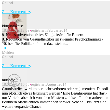
Zum Kommentar
klugundweise
18.02.2015 13:09
registriert Februar 2014
Beitrag melden
8. Neues subventionsfreies Zätigkeitsfeld für Bauern.
9. Reduktion von Gesundheitskosten (weniger Psychopharmaka).
10. bekiffte Politiker können dazu stehen...
1
0
Melden
Zum Kommentar
musodio
18.02.2015 15:55
registriert August 2014
Beitrag melden
Grundsätzlich wird immer mehr verboten oder reglementiert. Da soll
nun plötzlich etwas legalisiert werden? Eine Legalisierung hat (fast)
nur Vorteile aber sich von alten Mustern zu lösen fällt den aufrechten
Politikern offensichtlich immer noch schwer. Schade... bis jetzt eine
weitere verpasste Chance!