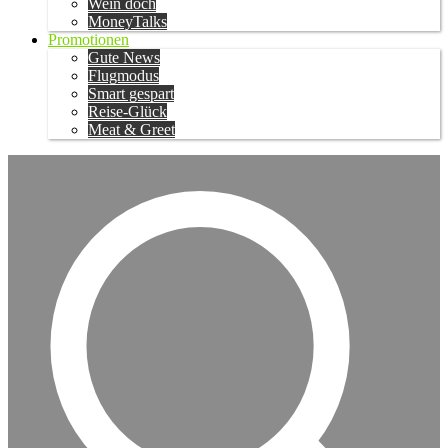
Wein doch
MoneyTalks
Promotionen
Gute News
Flugmodus
Smart gespart
Reise-Glück
Meat & Greet