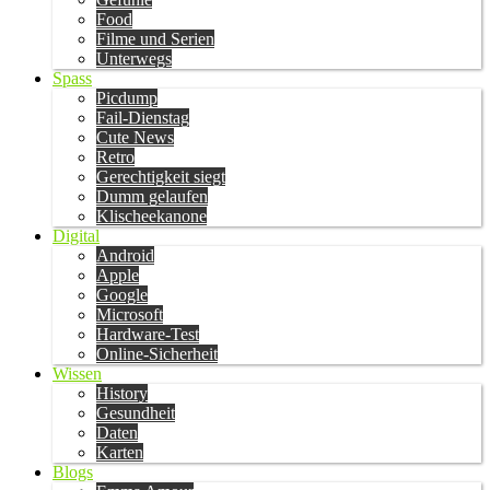
Food
Filme und Serien
Unterwegs
Spass
Picdump
Fail-Dienstag
Cute News
Retro
Gerechtigkeit siegt
Dumm gelaufen
Klischeekanone
Digital
Android
Apple
Google
Microsoft
Hardware-Test
Online-Sicherheit
Wissen
History
Gesundheit
Daten
Karten
Blogs