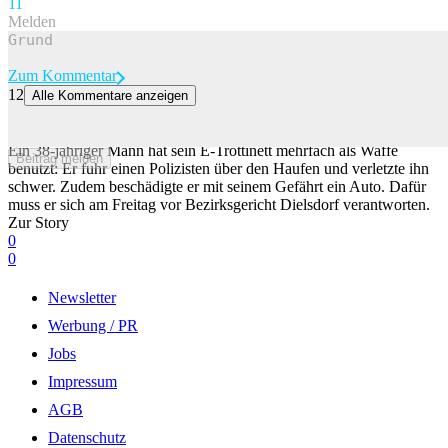
1
1
Melden
Zum Kommentar
12
Alle Kommentare anzeigen
Mann verletzte Polizisten mit E-Trotti schwer – nun steht er vor
Gericht
Ein 38-jähriger Mann hat sein E-Trottinett mehrfach als Waffe
Beitrag melden
benutzt: Er fuhr einen Polizisten über den Haufen und verletzte ihn
schwer. Zudem beschädigte er mit seinem Gefährt ein Auto. Dafür
muss er sich am Freitag vor Bezirksgericht Dielsdorf verantworten.
Zur Story
0
0
Newsletter
Werbung / PR
Jobs
Impressum
AGB
Datenschutz