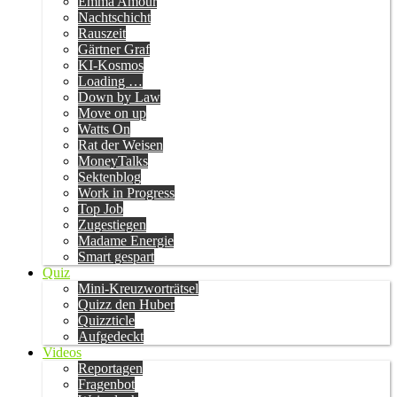
Emma Amour
Nachtschicht
Rauszeit
Gärtner Graf
KI-Kosmos
Loading …
Down by Law
Move on up
Watts On
Rat der Weisen
MoneyTalks
Sektenblog
Work in Progress
Top Job
Zugestiegen
Madame Energie
Smart gespart
Quiz
Mini-Kreuzworträtsel
Quizz den Huber
Quizzticle
Aufgedeckt
Videos
Reportagen
Fragenbot