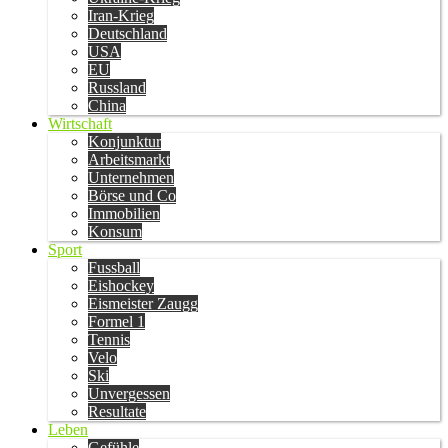
Iran-Krieg
Deutschland
USA
EU
Russland
China
Wirtschaft
Konjunktur
Arbeitsmarkt
Unternehmen
Börse und Co
Immobilien
Konsum
Sport
Fussball
Eishockey
Eismeister Zaugg
Formel 1
Tennis
Velo
Ski
Unvergessen
Resultate
Leben
Gefühle