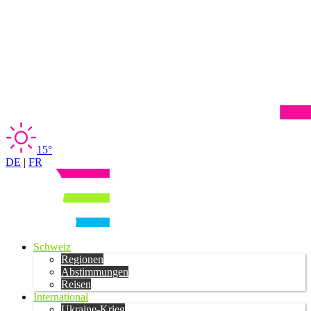
15°
DE
|
FR
Schweiz
Regionen
Abstimmungen
Reisen
International
Ukraine-Krieg