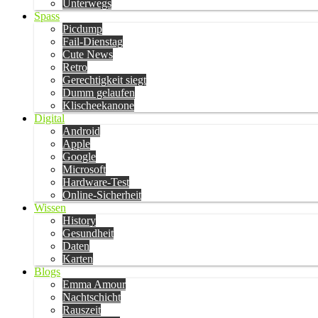
Unterwegs
Spass
Picdump
Fail-Dienstag
Cute News
Retro
Gerechtigkeit siegt
Dumm gelaufen
Klischeekanone
Digital
Android
Apple
Google
Microsoft
Hardware-Test
Online-Sicherheit
Wissen
History
Gesundheit
Daten
Karten
Blogs
Emma Amour
Nachtschicht
Rauszeit