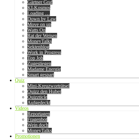
Gärtner Graf
KI-Kosmos
Loading …
Down by Law
Move on up
Watts On
Rat der Weisen
MoneyTalks
Sektenblog
Work in Progress
Top Job
Zugestiegen
Madame Energie
Smart gespart
Quiz
Mini-Kreuzworträtsel
Quizz den Huber
Quizzticle
Aufgedeckt
Videos
Reportagen
Fragenbot
Wein doch
MoneyTalks
Promotionen