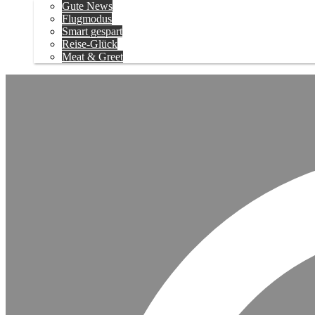
Gute News
Flugmodus
Smart gespart
Reise-Glück
Meat & Greet