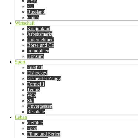
USA
EU
Russland
China
Wirtschaft
Konjunktur
Arbeitsmarkt
Unternehmen
Börse und Co
Immobilien
Konsum
Sport
Fussball
Eishockey
Eismeister Zaugg
Formel 1
Tennis
Velo
Ski
Unvergessen
Resultate
Leben
Gefühle
Food
Filme und Serien