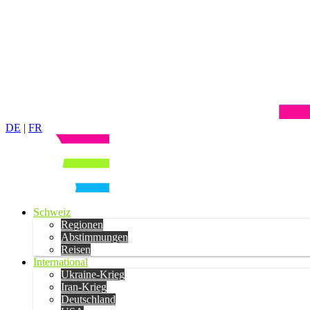
DE
|
FR
Schweiz
Regionen
Abstimmungen
Reisen
International
Ukraine-Krieg
Iran-Krieg
Deutschland