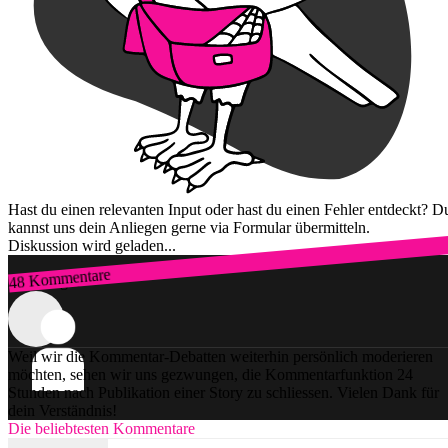
Hast du einen relevanten Input oder hast du einen Fehler entdeckt? D
kannst uns dein Anliegen gerne via Formular übermitteln.
Diskussion wird geladen...
48 Kommentare
Zum Login
Weil wir die Kommentar-Debatten weiterhin persönlich moderieren
möchten, sehen wir uns gezwungen, die Kommentarfunktion 24
Stunden nach Publikation einer Story zu schliessen. Vielen Dank für
dein Verständnis!
Die beliebtesten Kommentare