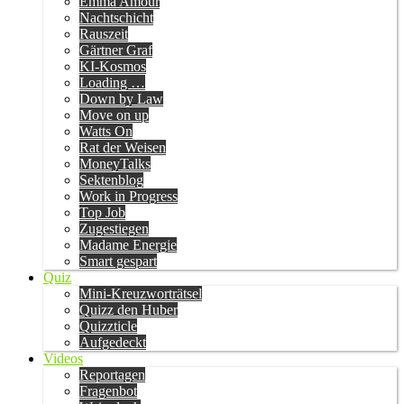
Emma Amour
Nachtschicht
Rauszeit
Gärtner Graf
KI-Kosmos
Loading …
Down by Law
Move on up
Watts On
Rat der Weisen
MoneyTalks
Sektenblog
Work in Progress
Top Job
Zugestiegen
Madame Energie
Smart gespart
Quiz
Mini-Kreuzworträtsel
Quizz den Huber
Quizzticle
Aufgedeckt
Videos
Reportagen
Fragenbot