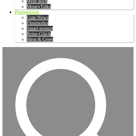
Wein doch
MoneyTalks
Promotionen
Gute News
Flugmodus
Smart gespart
Reise-Glück
Meat & Greet