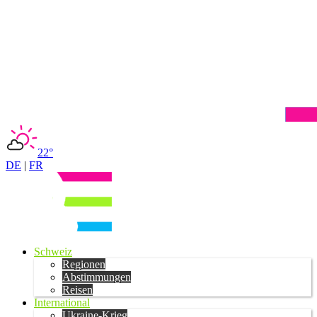
22°
DE
|
FR
Schweiz
Regionen
Abstimmungen
Reisen
International
Ukraine-Krieg