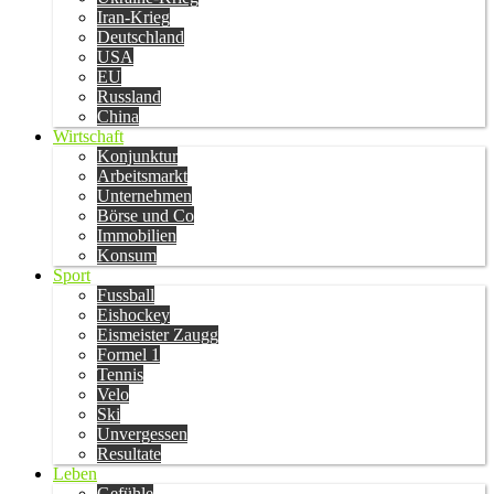
Iran-Krieg
Deutschland
USA
EU
Russland
China
Wirtschaft
Konjunktur
Arbeitsmarkt
Unternehmen
Börse und Co
Immobilien
Konsum
Sport
Fussball
Eishockey
Eismeister Zaugg
Formel 1
Tennis
Velo
Ski
Unvergessen
Resultate
Leben
Gefühle