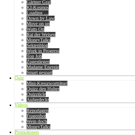
Gärtner Graf
KI-Kosmos
Loading …
Down by Law
Move on up
Watts On
Rat der Weisen
MoneyTalks
Sektenblog
Work in Progress
Top Job
Zugestiegen
Madame Energie
Smart gespart
Quiz
Mini-Kreuzworträtsel
Quizz den Huber
Quizzticle
Aufgedeckt
Videos
Reportagen
Fragenbot
Wein doch
MoneyTalks
Promotionen