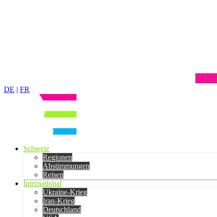
DE
|
FR
Schweiz
Regionen
Abstimmungen
Reisen
International
Ukraine-Krieg
Iran-Krieg
Deutschland