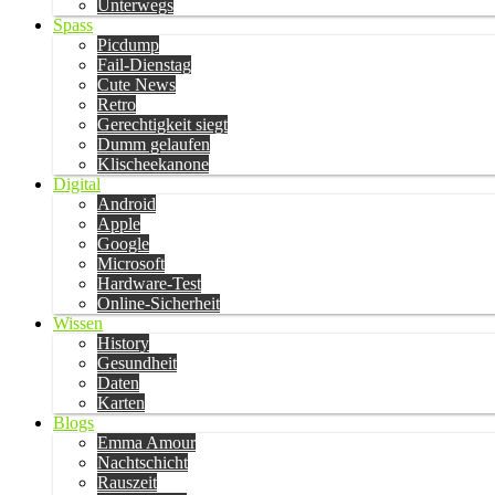
Unterwegs
Spass
Picdump
Fail-Dienstag
Cute News
Retro
Gerechtigkeit siegt
Dumm gelaufen
Klischeekanone
Digital
Android
Apple
Google
Microsoft
Hardware-Test
Online-Sicherheit
Wissen
History
Gesundheit
Daten
Karten
Blogs
Emma Amour
Nachtschicht
Rauszeit