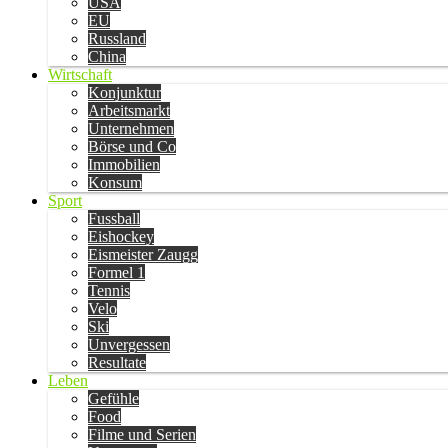
USA
EU
Russland
China
Wirtschaft
Konjunktur
Arbeitsmarkt
Unternehmen
Börse und Co
Immobilien
Konsum
Sport
Fussball
Eishockey
Eismeister Zaugg
Formel 1
Tennis
Velo
Ski
Unvergessen
Resultate
Leben
Gefühle
Food
Filme und Serien