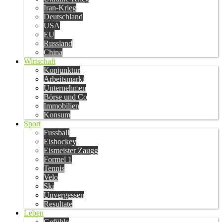
Iran-Krieg
Deutschland
USA
EU
Russland
China
Wirtschaft
Konjunktur
Arbeitsmarkt
Unternehmen
Börse und Co
Immobilien
Konsum
Sport
Fussball
Eishockey
Eismeister Zaugg
Formel 1
Tennis
Velo
Ski
Unvergessen
Resultate
Leben
Gefühle