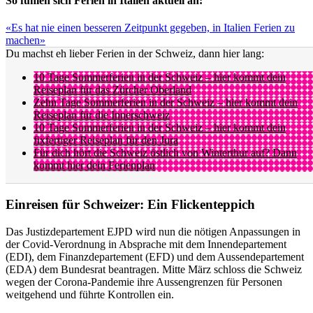
So fühlen sich Ferien in Italien aktuell an:
«Es hat nie einen besseren Zeitpunkt gegeben, in Italien Ferien zu
machen»
Du machst eh lieber Ferien in der Schweiz, dann hier lang:
10 Tage Sommerferien in der Schweiz – hier kommt dein
Reiseplan für das Zürcher Oberland
Zehn Tage Sommerferien in der Schweiz – hier kommt dein
Reiseplan für die Innerschweiz
10 Tage Sommerferien in der Schweiz – hier kommt dein
fixfertiger Reiseplan für den Jura
Für dich hört die Schweiz östlich von Winterthur auf? Dann
kommt hier dein Ferienplan
Einreisen für Schweizer: Ein Flickenteppich
Das Justizdepartement EJPD wird nun die nötigen Anpassungen in
der Covid-Verordnung in Absprache mit dem Innendepartement
(EDI), dem Finanzdepartement (EFD) und dem Aussendepartement
(EDA) dem Bundesrat beantragen. Mitte März schloss die Schweiz
wegen der Corona-Pandemie ihre Aussengrenzen für Personen
weitgehend und führte Kontrollen ein.