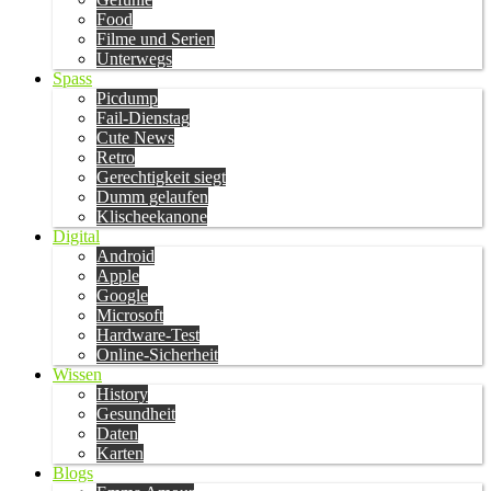
Food
Filme und Serien
Unterwegs
Spass
Picdump
Fail-Dienstag
Cute News
Retro
Gerechtigkeit siegt
Dumm gelaufen
Klischeekanone
Digital
Android
Apple
Google
Microsoft
Hardware-Test
Online-Sicherheit
Wissen
History
Gesundheit
Daten
Karten
Blogs