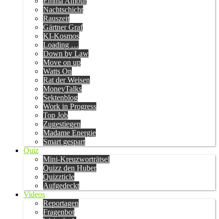
Emma Amour
Nachtschicht
Rauszeit
Gärtner Graf
KI-Kosmos
Loading …
Down by Law
Move on up
Watts On
Rat der Weisen
MoneyTalks
Sektenblog
Work in Progress
Top Job
Zugestiegen
Madame Energie
Smart gespart
Quiz
Mini-Kreuzworträtsel
Quizz den Huber
Quizzticle
Aufgedeckt
Videos
Reportagen
Fragenbot