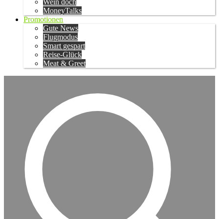
Wein doch
MoneyTalks
Promotionen
Gute News
Flugmodus
Smart gespart
Reise-Glück
Meat & Greet