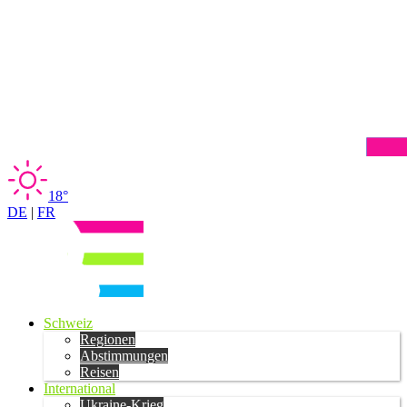
18°
DE
|
FR
Schweiz
Regionen
Abstimmungen
Reisen
International
Ukraine-Krieg