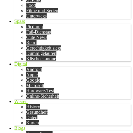
Food
Filme und Serien
Unterwegs
Spass
Picdump
Fail-Dienstag
Cute News
Retro
Gerechtigkeit siegt
Dumm gelaufen
Klischeekanone
Digital
Android
Apple
Google
Microsoft
Hardware-Test
Online-Sicherheit
Wissen
History
Gesundheit
Daten
Karten
Blogs