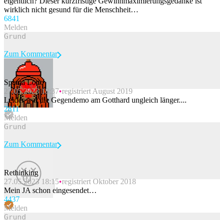
eigentlich? Dieser kurzfristige Gewinnmaximierungsgedanke ist
wirklich nicht gesund für die Menschheit…
68
41
Melden
Zum Kommentar
Spama Lotto
27.05.2023 18:37
registriert August 2019
Beitrag melden
Leider war die Gegendemo am Gotthard ungleich länger....
28
11
Melden
Zum Kommentar
Rethinking
27.05.2023 18:15
registriert Oktober 2018
Beitrag melden
Mein JA schon eingesendet…
44
37
Melden