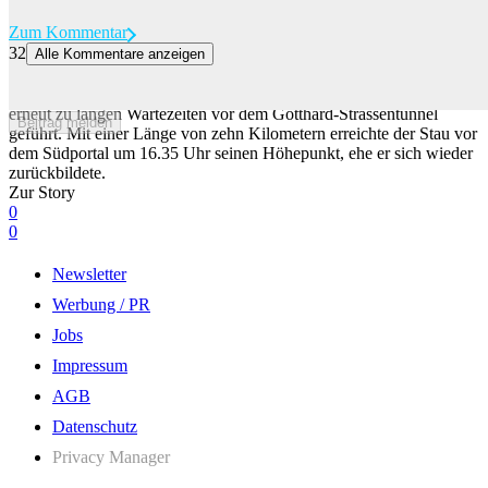
Zum Kommentar
32
Alle Kommentare anzeigen
Wegen Ferienende: Stau vor dem Gotthard-Südportal
Der Rückreiseverkehr in Richtung Norden hat am Samstagabend
erneut zu langen Wartezeiten vor dem Gotthard-Strassentunnel
Beitrag melden
geführt. Mit einer Länge von zehn Kilometern erreichte der Stau vor
dem Südportal um 16.35 Uhr seinen Höhepunkt, ehe er sich wieder
zurückbildete.
Zur Story
0
0
Newsletter
Werbung / PR
Jobs
Impressum
AGB
Datenschutz
Privacy Manager