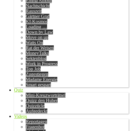
Emma Amour
Nachtschicht
Rauszeit
Gärtner Graf
KI-Kosmos
Loading …
Down by Law
Move on up
Watts On
Rat der Weisen
MoneyTalks
Sektenblog
Work in Progress
Top Job
Zugestiegen
Madame Energie
Smart gespart
Quiz
Mini-Kreuzworträtsel
Quizz den Huber
Quizzticle
Aufgedeckt
Videos
Reportagen
Fragenbot