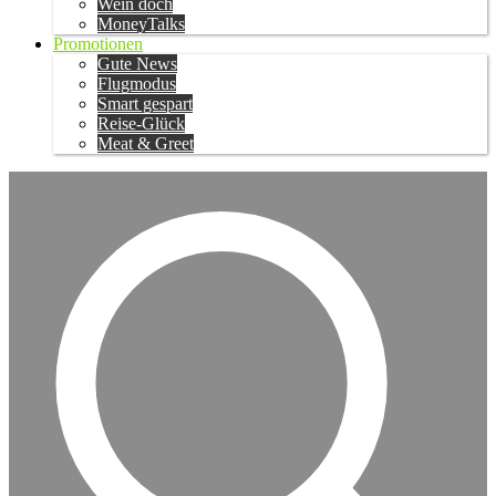
Wein doch
MoneyTalks
Promotionen
Gute News
Flugmodus
Smart gespart
Reise-Glück
Meat & Greet