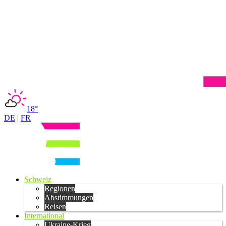
18°
DE
|
FR
Schweiz
Regionen
Abstimmungen
Reisen
International
Ukraine-Krieg