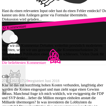
Hast du einen relevanten Input oder hast du einen Fehler entdeckt? D
kannst uns dein Anliegen gerne via Formular übermitteln.
Diskussion wird geladen...
32 Kommentare
Zum Login
Weil wir die Kommentar-Debatten weiterhin persönlich moderieren
möchten, sehen wir uns gezwungen, die Kommentarfunktion 24
Stunden nach Publikation einer Story zu schliessen. Vielen Dank für
dein Verständnis!
Die beliebtesten Kommentare
Clife
27.05.2023 17:28
registriert Juni 2018
Klar ist das mit kurzfristig hohen Kosten verbunden, langfristig aber
werden die Kosten eingespart und man zieht sogar einen Gewinn
daraus. Manchmal frage ich mich wirklich, wie ewiggestrig die FDP
und SVP denkt…lieber die Million morgen einholen anstatt die
Milliarde übermorgen? In was investieren die Lobbyisten da