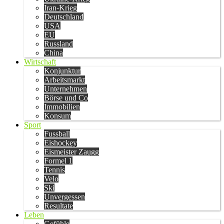
Iran-Krieg
Deutschland
USA
EU
Russland
China
Wirtschaft
Konjunktur
Arbeitsmarkt
Unternehmen
Börse und Co
Immobilien
Konsum
Sport
Fussball
Eishockey
Eismeister Zaugg
Formel 1
Tennis
Velo
Ski
Unvergessen
Resultate
Leben
Gefühle