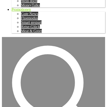
Wein doch
MoneyTalks
Promotionen
Gute News
Flugmodus
Smart gespart
Reise-Glück
Meat & Greet