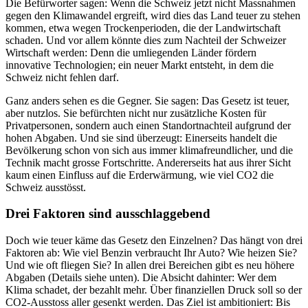
Die Befürworter sagen: Wenn die Schweiz jetzt nicht Massnahmen
gegen den Klimawandel ergreift, wird dies das Land teuer zu stehen
kommen, etwa wegen Trockenperioden, die der Landwirtschaft
schaden. Und vor allem könnte dies zum Nachteil der Schweizer
Wirtschaft werden: Denn die umliegenden Länder fördern
innovative Technologien; ein neuer Markt entsteht, in dem die
Schweiz nicht fehlen darf.
Ganz anders sehen es die Gegner. Sie sagen: Das Gesetz ist teuer,
aber nutzlos. Sie befürchten nicht nur zusätzliche Kosten für
Privatpersonen, sondern auch einen Standortnachteil aufgrund der
hohen Abgaben. Und sie sind überzeugt: Einerseits handelt die
Bevölkerung schon von sich aus immer klimafreundlicher, und die
Technik macht grosse Fortschritte. Andererseits hat aus ihrer Sicht
kaum einen Einfluss auf die Erderwärmung, wie viel CO2 die
Schweiz ausstösst.
Drei Faktoren sind ausschlaggebend
Doch wie teuer käme das Gesetz den Einzelnen? Das hängt von drei
Faktoren ab: Wie viel Benzin verbraucht Ihr Auto? Wie heizen Sie?
Und wie oft fliegen Sie? In allen drei Bereichen gibt es neu höhere
Abgaben (Details siehe unten). Die Absicht dahinter: Wer dem
Klima schadet, der bezahlt mehr. Über finanziellen Druck soll so der
CO2-Ausstoss aller gesenkt werden. Das Ziel ist ambitioniert: Bis