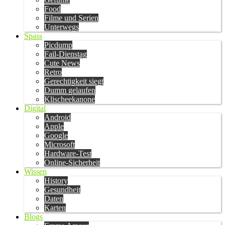
Food
Filme und Serien
Unterwegs
Spass
Picdump
Fail-Dienstag
Cute News
Retro
Gerechtigkeit siegt
Dumm gelaufen
Klischeekanone
Digital
Android
Apple
Google
Microsoft
Hardware-Test
Online-Sicherheit
Wissen
History
Gesundheit
Daten
Karten
Blogs