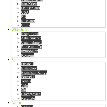
Iran-Krieg
Deutschland
USA
EU
Russland
China
Wirtschaft
Konjunktur
Arbeitsmarkt
Unternehmen
Börse und Co
Immobilien
Konsum
Sport
Fussball
Eishockey
Eismeister Zaugg
Formel 1
Tennis
Velo
Ski
Unvergessen
Resultate
Leben
Gefühle