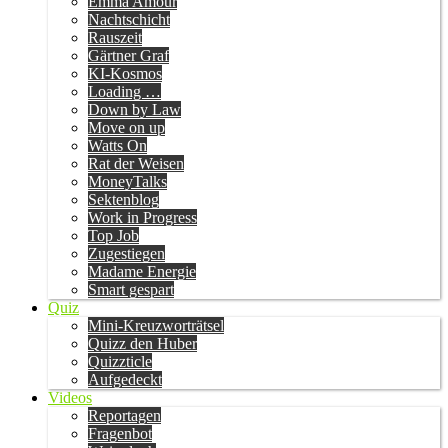
Emma Amour
Nachtschicht
Rauszeit
Gärtner Graf
KI-Kosmos
Loading …
Down by Law
Move on up
Watts On
Rat der Weisen
MoneyTalks
Sektenblog
Work in Progress
Top Job
Zugestiegen
Madame Energie
Smart gespart
Quiz
Mini-Kreuzworträtsel
Quizz den Huber
Quizzticle
Aufgedeckt
Videos
Reportagen
Fragenbot