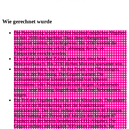
Wie gerechnet wurde
Die Berechnung wurde mit den maximal möglichen Abgaben
im Jahr 2030 durchgeführt. Dass diese Obergrenzen
ausgereizt werden, ist nicht gewiss: Bis 2030 werden die
Abgaben stufenweise erhöht, abhängig davon, ob
Einsparziele erreicht werden.
Es wird mit aktuellen Zahlen gerechnet, etwa beim
Benzinverbrauch. Bis 2030 dürften Motoren sparsamer sein.
Investitionskosten, bspw. für den Ersatz von Ölheizungen,
fehlen in der Rechnung. Die Gegner warnen: Die
Konsumentenpreise könnten aufgrund von höheren
Investitions- oder Produktionskosten steigen. Andererseits
können neue Heizung längerfristig für tiefere Nebenkosten
sorgen.
Ein Teil der Abgaben fliesst in einen Klimafonds. Der andere
Teil wird der Bevölkerung über die Krankenkasse
zurückbezahlt. Der Bund rechnet mit zusätzlich 80 Franken
Rückerstattung pro Person und Jahr (zu den heutigen 87
Franken aus der bereits bestehenden CO2-Abgabe). Die
Gegner rechnen mit lediglich 30Franken zusätzlich. Sie