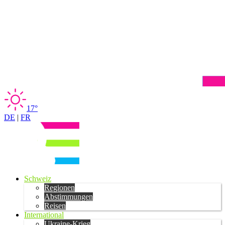
17°
DE
|
FR
Schweiz
Regionen
Abstimmungen
Reisen
International
Ukraine-Krieg