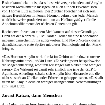
Bisher kaum bekannt ist, dass diese vielversprechenden, auf Amylin
basierten Medikamente massgeblich auch auf den Erkenntnissen
von Thomas Lutz aufbauen. Der Zürcher Forscher hat sich sein
ganzes Berufsleben mit jenem Hormon befasst, das jeder Mensch
natürlicherweise produziert und nun als Hoffnungsträger für die
Abnehmmedikamente der nächsten Generation gilt.
Roche etwa forscht an einem Medikament auf dieser Grundlage.
Dazu hat der Konzern 5,3 Milliarden Dollar für eine Kooperation
mit einer dänischen Firma aufgeworfen. Und Novo Nordisk dürfte
demnächst seine erste Spritze mit dieser Technologie auf den Markt
bringen.
«Das Hormon Amylin wirkt direkt im Gehirn und reduziert unsere
Nahrungsaufnahme», erklärt Lutz. «Es verlangsamt beispielsweise
die Magenentleerung, wodurch wir länger satt bleiben und weniger
essen.» Die Wirkung sei damit sehr ähnlich wie jene der GLP-1-
Agonisten. Allerdings schalte sich Amylin über Hirnareale ein, die
nicht so stark an Übelkeit oder Erbrechen gekoppelt seien. «Deshalb
treten bei Amylin deutlich weniger unangenehme Nebenwirkungen
auf», sagt Lutz.
Zuerst Katzen, dann Menschen
Am Anfang seiner Forschung standen vor rund 35 Jahren keine