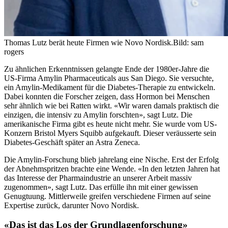
Thomas Lutz berät heute Firmen wie Novo Nordisk.
Bild: sam
rogers
Zu ähnlichen Erkenntnissen gelangte Ende der 1980er-Jahre die
US-Firma Amylin Pharmaceuticals aus San Diego. Sie versuchte,
ein Amylin-Medikament für die Diabetes-Therapie zu entwickeln.
Dabei konnten die Forscher zeigen, dass Hormon bei Menschen
sehr ähnlich wie bei Ratten wirkt. «Wir waren damals praktisch die
einzigen, die intensiv zu Amylin forschten», sagt Lutz. Die
amerikanische Firma gibt es heute nicht mehr. Sie wurde vom US-
Konzern Bristol Myers Squibb aufgekauft. Dieser veräusserte sein
Diabetes-Geschäft später an Astra Zeneca.
Die Amylin-Forschung blieb jahrelang eine Nische. Erst der Erfolg
der Abnehmspritzen brachte eine Wende. «In den letzten Jahren hat
das Interesse der Pharmaindustrie an unserer Arbeit massiv
zugenommen», sagt Lutz. Das erfülle ihn mit einer gewissen
Genugtuung. Mittlerweile greifen verschiedene Firmen auf seine
Expertise zurück, darunter Novo Nordisk.
«Das ist das Los der Grundlagenforschung»