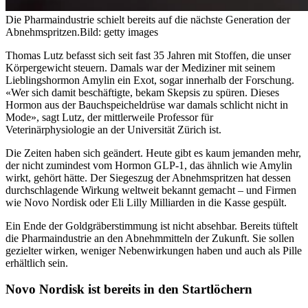
Die Pharmaindustrie schielt bereits auf die nächste Generation der
Abnehmspritzen.
Bild: getty images
Thomas Lutz befasst sich seit fast 35 Jahren mit Stoffen, die unser
Körpergewicht steuern. Damals war der Mediziner mit seinem
Lieblingshormon Amylin ein Exot, sogar innerhalb der Forschung.
«Wer sich damit beschäftigte, bekam Skepsis zu spüren. Dieses
Hormon aus der Bauchspeicheldrüse war damals schlicht nicht in
Mode», sagt Lutz, der mittlerweile Professor für
Veterinärphysiologie an der Universität Zürich ist.
Die Zeiten haben sich geändert. Heute gibt es kaum jemanden mehr,
der nicht zumindest vom Hormon GLP-1, das ähnlich wie Amylin
wirkt, gehört hätte. Der Siegeszug der Abnehmspritzen hat dessen
durchschlagende Wirkung weltweit bekannt gemacht – und Firmen
wie Novo Nordisk oder Eli Lilly Milliarden in die Kasse gespült.
Ein Ende der Goldgräberstimmung ist nicht absehbar. Bereits tüftelt
die Pharmaindustrie an den Abnehmmitteln der Zukunft. Sie sollen
gezielter wirken, weniger Nebenwirkungen haben und auch als Pille
erhältlich sein.
Novo Nordisk ist bereits in den Startlöchern