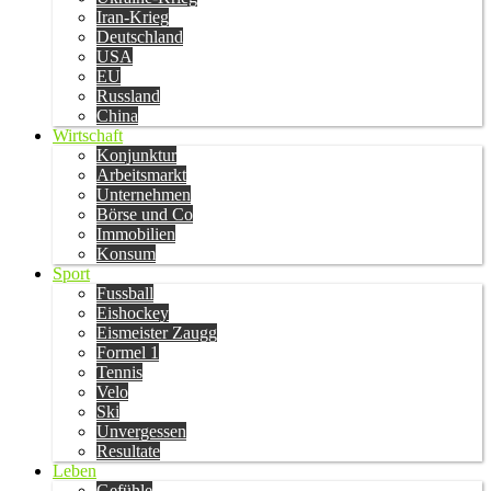
Iran-Krieg
Deutschland
USA
EU
Russland
China
Wirtschaft
Konjunktur
Arbeitsmarkt
Unternehmen
Börse und Co
Immobilien
Konsum
Sport
Fussball
Eishockey
Eismeister Zaugg
Formel 1
Tennis
Velo
Ski
Unvergessen
Resultate
Leben
Gefühle