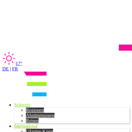
17°
DE
|
FR
Schweiz
Regionen
Abstimmungen
Reisen
International
Ukraine-Krieg