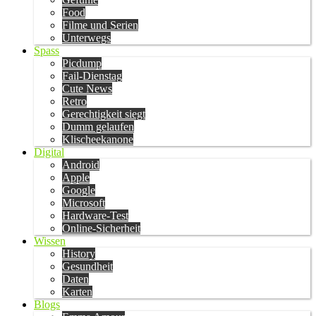
Food
Filme und Serien
Unterwegs
Spass
Picdump
Fail-Dienstag
Cute News
Retro
Gerechtigkeit siegt
Dumm gelaufen
Klischeekanone
Digital
Android
Apple
Google
Microsoft
Hardware-Test
Online-Sicherheit
Wissen
History
Gesundheit
Daten
Karten
Blogs