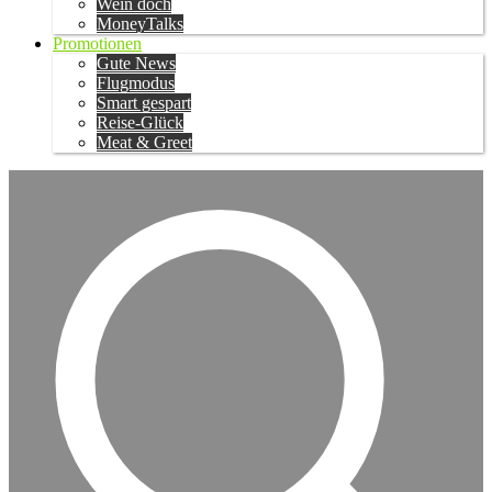
Wein doch
MoneyTalks
Promotionen
Gute News
Flugmodus
Smart gespart
Reise-Glück
Meat & Greet