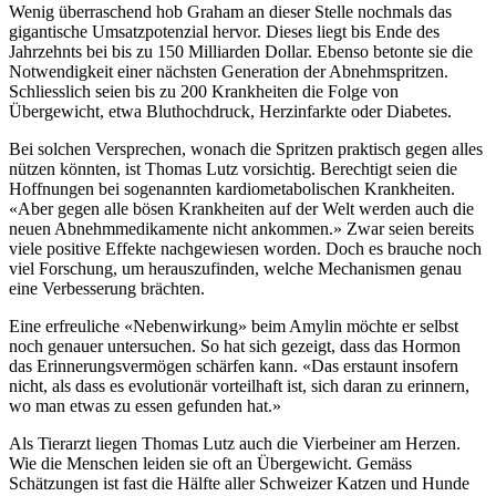
Wenig überraschend hob Graham an dieser Stelle nochmals das
gigantische Umsatzpotenzial hervor. Dieses liegt bis Ende des
Jahrzehnts bei bis zu 150 Milliarden Dollar. Ebenso betonte sie die
Notwendigkeit einer nächsten Generation der Abnehmspritzen.
Schliesslich seien bis zu 200 Krankheiten die Folge von
Übergewicht, etwa Bluthochdruck, Herzinfarkte oder Diabetes.
Bei solchen Versprechen, wonach die Spritzen praktisch gegen alles
nützen könnten, ist Thomas Lutz vorsichtig. Berechtigt seien die
Hoffnungen bei sogenannten kardiometabolischen Krankheiten.
«Aber gegen alle bösen Krankheiten auf der Welt werden auch die
neuen Abnehmmedikamente nicht ankommen.» Zwar seien bereits
viele positive Effekte nachgewiesen worden. Doch es brauche noch
viel Forschung, um herauszufinden, welche Mechanismen genau
eine Verbesserung brächten.
Eine erfreuliche «Nebenwirkung» beim Amylin möchte er selbst
noch genauer untersuchen. So hat sich gezeigt, dass das Hormon
das Erinnerungsvermögen schärfen kann. «Das erstaunt insofern
nicht, als dass es evolutionär vorteilhaft ist, sich daran zu erinnern,
wo man etwas zu essen gefunden hat.»
Als Tierarzt liegen Thomas Lutz auch die Vierbeiner am Herzen.
Wie die Menschen leiden sie oft an Übergewicht. Gemäss
Schätzungen ist fast die Hälfte aller Schweizer Katzen und Hunde