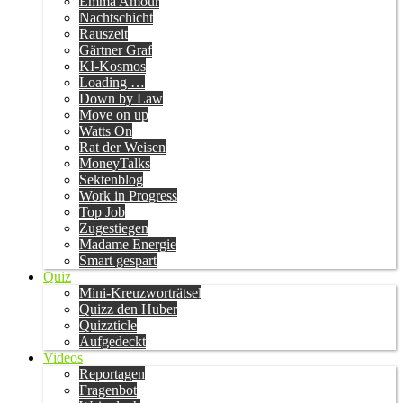
Emma Amour
Nachtschicht
Rauszeit
Gärtner Graf
KI-Kosmos
Loading …
Down by Law
Move on up
Watts On
Rat der Weisen
MoneyTalks
Sektenblog
Work in Progress
Top Job
Zugestiegen
Madame Energie
Smart gespart
Quiz
Mini-Kreuzworträtsel
Quizz den Huber
Quizzticle
Aufgedeckt
Videos
Reportagen
Fragenbot