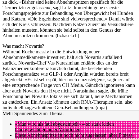
zu dick. «Bisher sind keine Abnehmspritzen spezifisch für die
Tiermedizin zugelassen», sagt Lutz. Immerhin gebe es erste
Forschungsprojekte zur Behandlung von Übergewicht bei Hunden
und Katzen. «Die Ergebnisse sind vielversprechend.» Damit würde
sich der Kreis schliessen: Nachdem Katzen zuerst als Versuchstiere
hinhalten mussten, könnten sie bald selbst in den Genuss der
Abnehmspritzen kommen. (bzbasel.ch)
Was macht Novartis?
Während Roche massiv in die Entwicklung neuer
Abnehmmedikamente investiert, hält sich Novartis auffallend
zurück. Novartis-Chef Vas Narasimhan erklärte dies an der
Bilanzmedienkonferenz kürzlich damit, die bestehenden
Forschungsansätze wie GLP-1 oder Amylin würden bereits breit
abgedeckt. «Es ist sehr spät, hier noch einzusteigen», sagte er auf
eine entsprechende Frage von CH Media. Gänzlich ignorieren kann
aber auch Novartis den Hype nicht. Narasimhan sagte, die frühe
Forschung bei Novartis fokussiere sich darauf, neue Mechanismen
zu entdecken. Ein Ansatz könnten auch RNA-Therapien sein, also
individuell zugeschnittene Gen-Behandlungen. (mpa)
Mehr Spannendes zum Thema:
«Man wird als faul abgestempelt» – so stark leiden
Übergewichtige unter Vorurteilen
Diese Abnehmspritze ist noch nicht zugelassen, aber Fitness-