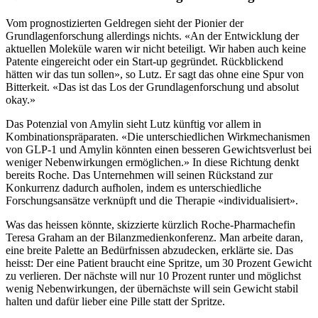
Vom prognostizierten Geldregen sieht der Pionier der
Grundlagenforschung allerdings nichts. «An der Entwicklung der
aktuellen Moleküle waren wir nicht beteiligt. Wir haben auch keine
Patente eingereicht oder ein Start-up gegründet. Rückblickend
hätten wir das tun sollen», so Lutz. Er sagt das ohne eine Spur von
Bitterkeit. «Das ist das Los der Grundlagenforschung und absolut
okay.»
Das Potenzial von Amylin sieht Lutz künftig vor allem in
Kombinationspräparaten. «Die unterschiedlichen Wirkmechanismen
von GLP-1 und Amylin könnten einen besseren Gewichtsverlust bei
weniger Nebenwirkungen ermöglichen.» In diese Richtung denkt
bereits Roche. Das Unternehmen will seinen Rückstand zur
Konkurrenz dadurch aufholen, indem es unterschiedliche
Forschungsansätze verknüpft und die Therapie «individualisiert».
Was das heissen könnte, skizzierte kürzlich Roche-Pharmachefin
Teresa Graham an der Bilanzmedienkonferenz. Man arbeite daran,
eine breite Palette an Bedürfnissen abzudecken, erklärte sie. Das
heisst: Der eine Patient braucht eine Spritze, um 30 Prozent Gewicht
zu verlieren. Der nächste will nur 10 Prozent runter und möglichst
wenig Nebenwirkungen, der übernächste will sein Gewicht stabil
halten und dafür lieber eine Pille statt der Spritze.