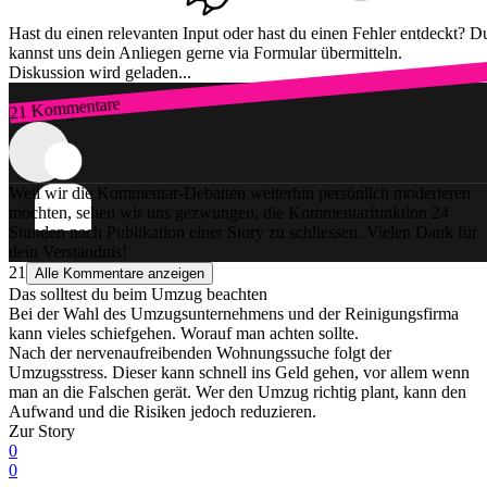
Hast du einen relevanten Input oder hast du einen Fehler entdeckt? D
kannst uns dein Anliegen gerne via Formular übermitteln.
Diskussion wird geladen...
21 Kommentare
Zum Login
Weil wir die Kommentar-Debatten weiterhin persönlich moderieren
möchten, sehen wir uns gezwungen, die Kommentarfunktion 24
Stunden nach Publikation einer Story zu schliessen. Vielen Dank für
dein Verständnis!
21
Alle Kommentare anzeigen
Das solltest du beim Umzug beachten
Bei der Wahl des Umzugsunternehmens und der Reinigungsfirma
kann vieles schiefgehen. Worauf man achten sollte.
Nach der nervenaufreibenden Wohnungssuche folgt der
Umzugsstress. Dieser kann schnell ins Geld gehen, vor allem wenn
man an die Falschen gerät. Wer den Umzug richtig plant, kann den
Aufwand und die Risiken jedoch reduzieren.
Zur Story
0
0