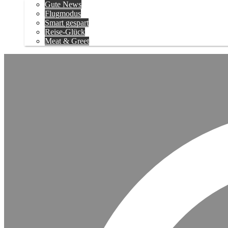
Gute News
Flugmodus
Smart gespart
Reise-Glück
Meat & Greet