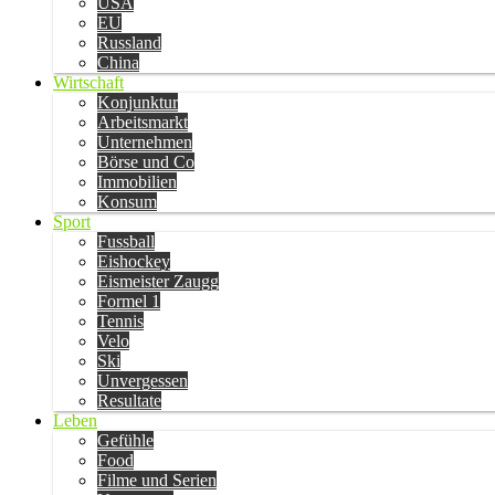
USA
EU
Russland
China
Wirtschaft
Konjunktur
Arbeitsmarkt
Unternehmen
Börse und Co
Immobilien
Konsum
Sport
Fussball
Eishockey
Eismeister Zaugg
Formel 1
Tennis
Velo
Ski
Unvergessen
Resultate
Leben
Gefühle
Food
Filme und Serien