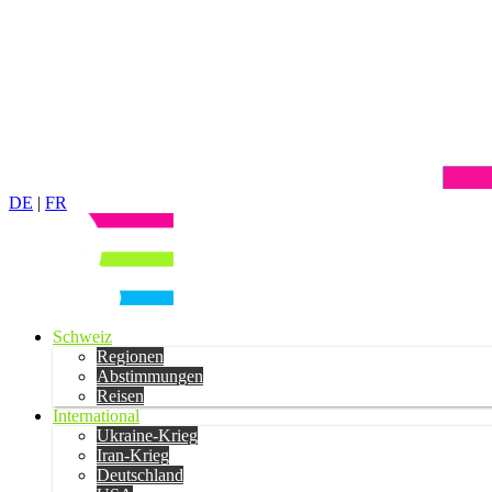
DE
|
FR
Schweiz
Regionen
Abstimmungen
Reisen
International
Ukraine-Krieg
Iran-Krieg
Deutschland