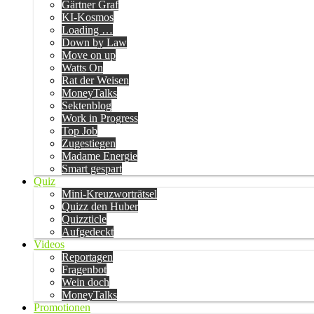
Gärtner Graf
KI-Kosmos
Loading …
Down by Law
Move on up
Watts On
Rat der Weisen
MoneyTalks
Sektenblog
Work in Progress
Top Job
Zugestiegen
Madame Energie
Smart gespart
Quiz
Mini-Kreuzworträtsel
Quizz den Huber
Quizzticle
Aufgedeckt
Videos
Reportagen
Fragenbot
Wein doch
MoneyTalks
Promotionen