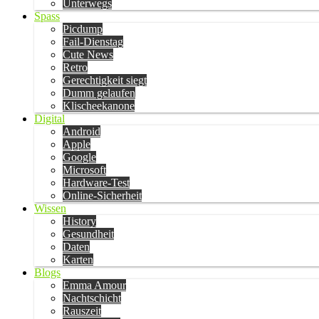
Unterwegs
Spass
Picdump
Fail-Dienstag
Cute News
Retro
Gerechtigkeit siegt
Dumm gelaufen
Klischeekanone
Digital
Android
Apple
Google
Microsoft
Hardware-Test
Online-Sicherheit
Wissen
History
Gesundheit
Daten
Karten
Blogs
Emma Amour
Nachtschicht
Rauszeit