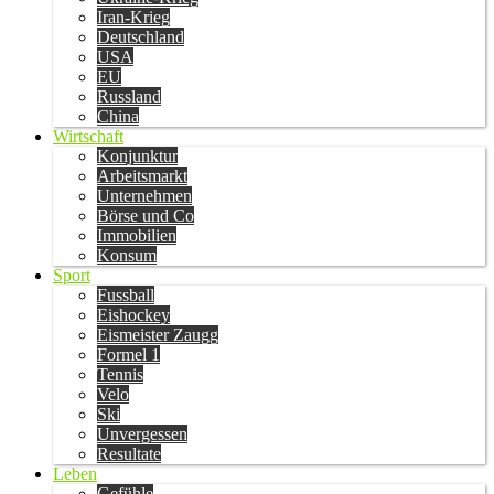
Iran-Krieg
Deutschland
USA
EU
Russland
China
Wirtschaft
Konjunktur
Arbeitsmarkt
Unternehmen
Börse und Co
Immobilien
Konsum
Sport
Fussball
Eishockey
Eismeister Zaugg
Formel 1
Tennis
Velo
Ski
Unvergessen
Resultate
Leben
Gefühle