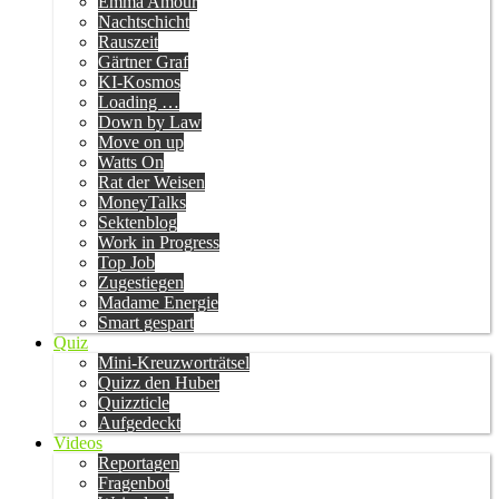
Emma Amour
Nachtschicht
Rauszeit
Gärtner Graf
KI-Kosmos
Loading …
Down by Law
Move on up
Watts On
Rat der Weisen
MoneyTalks
Sektenblog
Work in Progress
Top Job
Zugestiegen
Madame Energie
Smart gespart
Quiz
Mini-Kreuzworträtsel
Quizz den Huber
Quizzticle
Aufgedeckt
Videos
Reportagen
Fragenbot