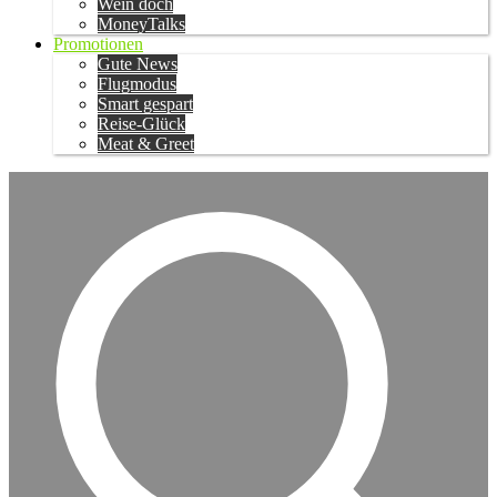
Wein doch
MoneyTalks
Promotionen
Gute News
Flugmodus
Smart gespart
Reise-Glück
Meat & Greet