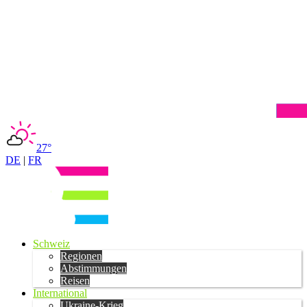
27°
DE
|
FR
Schweiz
Regionen
Abstimmungen
Reisen
International
Ukraine-Krieg