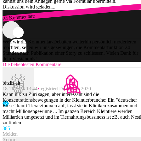
kannst uns dein Anliegen gerne via Formular übermitteln.
Diskussion wird geladen...
24 Kommentare
Zum Login
Weil wir die Kommentar-Debatten weiterhin persönlich moderieren
möchten, sehen wir uns gezwungen, die Kommentarfunktion 24
Stunden nach Publikation einer Story zu schliessen. Vielen Dank für
dein Verständnis!
Die beliebtesten Kommentare
bitzliz'alt
18.11.2024 13:44
registriert Dezember 2020
Kann nix zu Züri sagen, aber interessant sind die
Konzentrationsbewegungen in der Kleintierbranche: Ein "deutscher
Riese" kauft Tierarztpraxen auf, fasst sie in Kliniken zusammen und
macht Millionengewinne ... Im ganzen Bereich Kleintiere werden
Milliarden umgesetzt und im Tiernahrungsbussiness ist zB. auch Nest
zu finden!
38
5
Melden