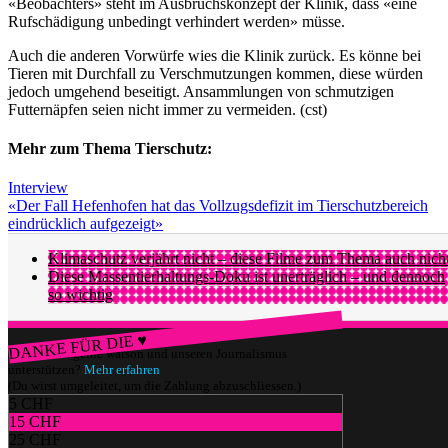
«Beobachters» steht im Ausbruchskonzept der Klinik, dass «eine
Rufschädigung unbedingt verhindert werden» müsse.
Auch die anderen Vorwürfe wies die Klinik zurück. Es könne bei
Tieren mit Durchfall zu Verschmutzungen kommen, diese würden
jedoch umgehend beseitigt. Ansammlungen von schmutzigen
Futternäpfen seien nicht immer zu vermeiden. (cst)
Mehr zum Thema Tierschutz:
Interview
«Der Fall Hefenhofen hat das Vollzugsdefizit im Tierschutzbereich
eindrücklich aufgezeigt»
Klimaschutz verjährt nicht – diese Filme zum Thema auch nich
Diese Massentierhaltungs-Doku ist unerträglich – und dennoch
so wichtig
DANKE FÜR DIE ♥
Würdest du gerne watson und unseren Journalismus
unterstützen?
Mehr erfahren
(Du wirst umgeleitet, um die Zahlung abzuschliessen.)
5 CHF
15 CHF
25 CHF