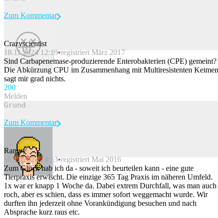
Zum Kommentar
Crazyscientist
18.11.2024 12:19
registriert März 2017
Beitrag melden
Sind Carbapenemase-produzierende Enterobakterien (CPE) gemeint?
Die Abkürzung CPU im Zusammenhang mit Multiresistenten Keime
sagt mir grad nichts.
20
0
Melden
Zum Kommentar
Ramy
18.11.2024 14:13
registriert Mai 2016
Beitrag melden
Zum Glück hab ich da - soweit ich beurteilen kann - eine gute
Tierpraxis erwischt. Die einzige 365 Tag Praxis im näheren Umfeld.
1x war er knapp 1 Woche da. Dabei extrem Durchfall, was man auch
roch, aber es schien, dass es immer sofort weggemacht wurde. Wir
durften ihn jederzeit ohne Vorankündigung besuchen und nach
Absprache kurz raus etc.