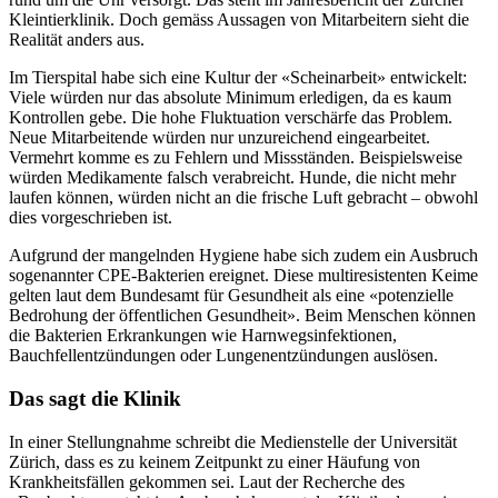
Kleintierklinik. Doch gemäss Aussagen von Mitarbeitern sieht die
Realität anders aus.
Im Tierspital habe sich eine Kultur der «Scheinarbeit» entwickelt:
Viele würden nur das absolute Minimum erledigen, da es kaum
Kontrollen gebe. Die hohe Fluktuation verschärfe das Problem.
Neue Mitarbeitende würden nur unzureichend eingearbeitet.
Vermehrt komme es zu Fehlern und Missständen. Beispielsweise
würden Medikamente falsch verabreicht. Hunde, die nicht mehr
laufen können, würden nicht an die frische Luft gebracht – obwohl
dies vorgeschrieben ist.
Aufgrund der mangelnden Hygiene habe sich zudem ein Ausbruch
sogenannter CPE-Bakterien ereignet. Diese multiresistenten Keime
gelten laut dem Bundesamt für Gesundheit als eine «potenzielle
Bedrohung der öffentlichen Gesundheit». Beim Menschen können
die Bakterien Erkrankungen wie Harnwegsinfektionen,
Bauchfellentzündungen oder Lungenentzündungen auslösen.
Das sagt die Klinik
In einer Stellungnahme schreibt die Medienstelle der Universität
Zürich, dass es zu keinem Zeitpunkt zu einer Häufung von
Krankheitsfällen gekommen sei. Laut der Recherche des