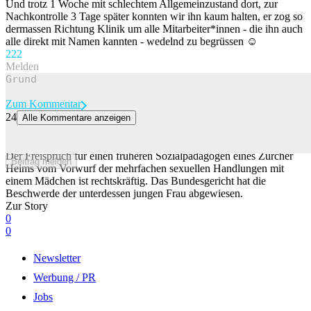
Und trotz 1 Woche mit schlechtem Allgemeinzustand dort, zur
Nachkontrolle 3 Tage später konnten wir ihn kaum halten, er zog so
dermassen Richtung Klinik um alle Mitarbeiter*innen - die ihn auch
alle direkt mit Namen kannten - wedelnd zu begrüssen ☺️
22
2
Melden
Zum Kommentar
24
Alle Kommentare anzeigen
Sozialpädagoge vom Vorwurf des sexuellen Missbrauchs
freigesprochen
Der Freispruch für einen früheren Sozialpädagogen eines Zürcher
Beitrag melden
Heims vom Vorwurf der mehrfachen sexuellen Handlungen mit
einem Mädchen ist rechtskräftig. Das Bundesgericht hat die
Beschwerde der unterdessen jungen Frau abgewiesen.
Zur Story
0
0
Newsletter
Werbung / PR
Jobs