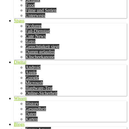
Food
Filme und Serien
Unterwegs
Spass
Picdump
Fail-Dienstag
Cute News
Retro
Gerechtigkeit siegt
Dumm gelaufen
Klischeekanone
Digital
Android
Apple
Google
Microsoft
Hardware-Test
Online-Sicherheit
Wissen
History
Gesundheit
Daten
Karten
Blogs