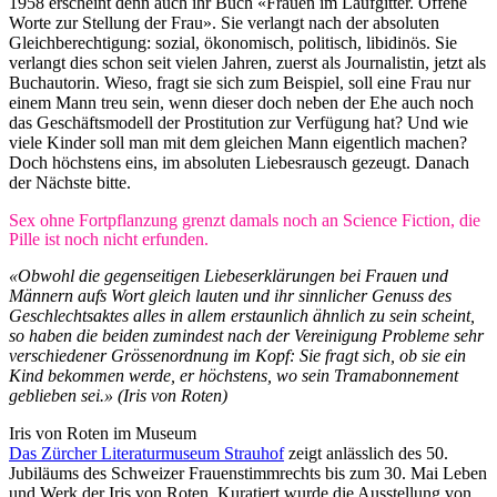
1958 erscheint denn auch ihr Buch «Frauen im Laufgitter. Offene
Worte zur Stellung der Frau». Sie verlangt nach der absoluten
Gleichberechtigung: sozial, ökonomisch, politisch, libidinös. Sie
verlangt dies schon seit vielen Jahren, zuerst als Journalistin, jetzt als
Buchautorin. Wieso, fragt sie sich zum Beispiel, soll eine Frau nur
einem Mann treu sein, wenn dieser doch neben der Ehe auch noch
das Geschäftsmodell der Prostitution zur Verfügung hat? Und wie
viele Kinder soll man mit dem gleichen Mann eigentlich machen?
Doch höchstens eins, im absoluten Liebesrausch gezeugt. Danach
der Nächste bitte.
Sex ohne Fortpflanzung grenzt damals noch an Science Fiction, die
Pille ist noch nicht erfunden.
«Obwohl die gegenseitigen Liebeserklärungen bei Frauen und
Männern aufs Wort gleich lauten und ihr sinnlicher Genuss des
Geschlechtsaktes alles in allem erstaunlich ähnlich zu sein scheint,
so haben die beiden zumindest nach der Vereinigung Probleme sehr
verschiedener Grössenordnung im Kopf: Sie fragt sich, ob sie ein
Kind bekommen werde, er höchstens, wo sein Tramabonnement
geblieben sei.» (Iris von Roten)
Iris von Roten im Museum
Das Zürcher Literaturmuseum Strauhof
zeigt anlässlich des 50.
Jubiläums des Schweizer Frauenstimmrechts bis zum 30. Mai Leben
und Werk der Iris von Roten. Kuratiert wurde die Ausstellung von