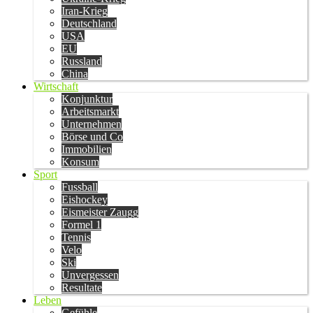
Iran-Krieg
Deutschland
USA
EU
Russland
China
Wirtschaft
Konjunktur
Arbeitsmarkt
Unternehmen
Börse und Co
Immobilien
Konsum
Sport
Fussball
Eishockey
Eismeister Zaugg
Formel 1
Tennis
Velo
Ski
Unvergessen
Resultate
Leben
Gefühle