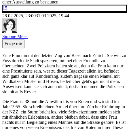
einer Ausstellung zu bestaunen.
15
28.02.2025, 23:00
31.03.2025, 19:44
Simone Meier
Folge mir
Eine Frau nimmt den letzten Zug von Basel nach Zürich. Sie will zu
Fuss durch die Stadt spazieren, um bei einer Freundin zu
übernachten. Zwei Polizisten halten sie an, denn die Frau kann nur
eine Prostituierte sein, wer zu dieser Tageszeit allein ist, befindet
sich ganz klar auf Kundenfang, zudem trägt sie einen Mantel mit
Wildkatzen-Muster und Hosen, liederlicher geht's gar nicht mehr.
Ausweisen kann sie sich auch nicht, deshalb nehmen die Polizisten
sie mit aufs Revier.
Die Frau ist 38 und die Anwältin Iris von Roten und wir sind im
Jahr 1955. Sie schreibt einen Artikel über ihre Zürcher Erfahrung in
der NZZ, ein Sturm bricht los, viele Schweizerinnen melden sich
mit ähnlichen Erlebnissen, andere bleiben dabei, dass eine Frau
nachts nur in Begleitung eines Mannes auf die Strasse gehöre. Es ist
nur eines von vielen Erlebnissen, das Iris von Roten in ihrer These