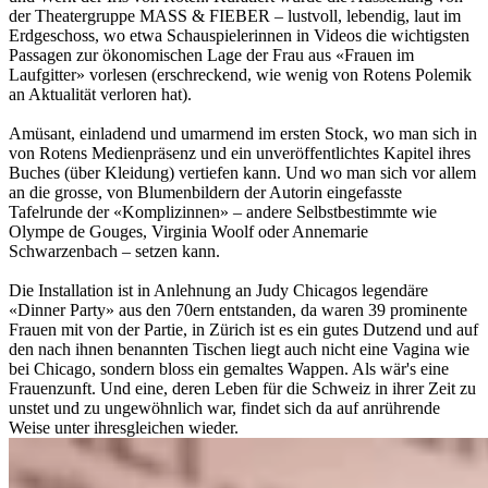
der Theatergruppe MASS & FIEBER – lustvoll, lebendig, laut im
Erdgeschoss, wo etwa Schauspielerinnen in Videos die wichtigsten
Passagen zur ökonomischen Lage der Frau aus «Frauen im
Laufgitter» vorlesen (erschreckend, wie wenig von Rotens Polemik
an Aktualität verloren hat).
Amüsant, einladend und umarmend im ersten Stock, wo man sich in
von Rotens Medienpräsenz und ein unveröffentlichtes Kapitel ihres
Buches (über Kleidung) vertiefen kann. Und wo man sich vor allem
an die grosse, von Blumenbildern der Autorin eingefasste
Tafelrunde der «Komplizinnen» – andere Selbstbestimmte wie
Olympe de Gouges, Virginia Woolf oder Annemarie
Schwarzenbach – setzen kann.
Die Installation ist in Anlehnung an Judy Chicagos legendäre
«Dinner Party» aus den 70ern entstanden, da waren 39 prominente
Frauen mit von der Partie, in Zürich ist es ein gutes Dutzend und auf
den nach ihnen benannten Tischen liegt auch nicht eine Vagina wie
bei Chicago, sondern bloss ein gemaltes Wappen. Als wär's eine
Frauenzunft. Und eine, deren Leben für die Schweiz in ihrer Zeit zu
unstet und zu ungewöhnlich war, findet sich da auf anrührende
Weise unter ihresgleichen wieder.