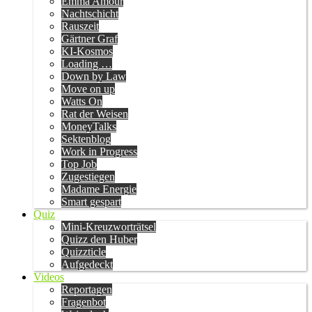
Emma Amour
Nachtschicht
Rauszeit
Gärtner Graf
KI-Kosmos
Loading …
Down by Law
Move on up
Watts On
Rat der Weisen
MoneyTalks
Sektenblog
Work in Progress
Top Job
Zugestiegen
Madame Energie
Smart gespart
Quiz
Mini-Kreuzworträtsel
Quizz den Huber
Quizzticle
Aufgedeckt
Videos
Reportagen
Fragenbot