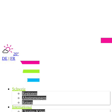
20°
DE
|
FR
Schweiz
Regionen
Abstimmungen
Reisen
International
Ukraine-Krieg