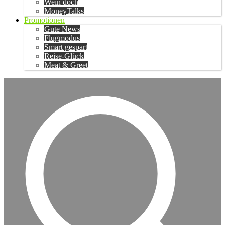
Wein doch
MoneyTalks
Promotionen
Gute News
Flugmodus
Smart gespart
Reise-Glück
Meat & Greet