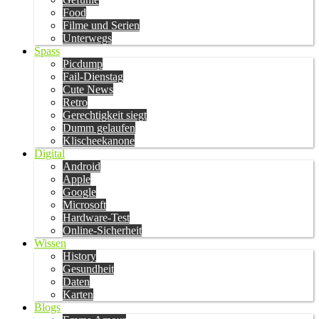
Food
Filme und Serien
Unterwegs
Spass
Picdump
Fail-Dienstag
Cute News
Retro
Gerechtigkeit siegt
Dumm gelaufen
Klischeekanone
Digital
Android
Apple
Google
Microsoft
Hardware-Test
Online-Sicherheit
Wissen
History
Gesundheit
Daten
Karten
Blogs