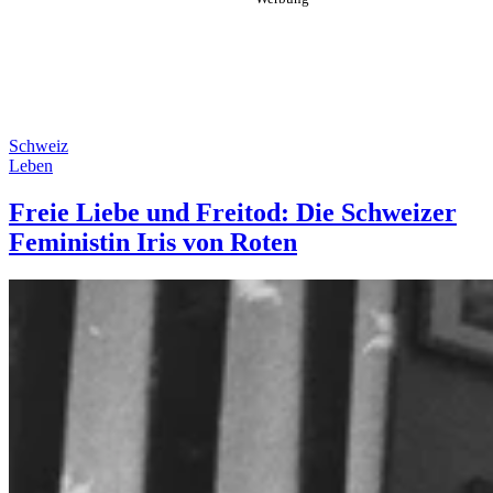
Schweiz
Leben
Freie Liebe und Freitod: Die Schweizer
Feministin Iris von Roten