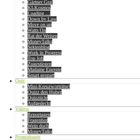
Gärtner Graf
KI-Kosmos
Loading …
Down by Law
Move on up
Watts On
Rat der Weisen
MoneyTalks
Sektenblog
Work in Progress
Top Job
Zugestiegen
Madame Energie
Smart gespart
Quiz
Mini-Kreuzworträtsel
Quizz den Huber
Quizzticle
Aufgedeckt
Videos
Reportagen
Fragenbot
Wein doch
MoneyTalks
Promotionen