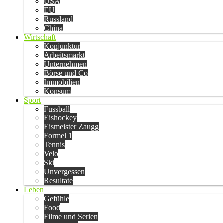
USA
EU
Russland
China
Wirtschaft
Konjunktur
Arbeitsmarkt
Unternehmen
Börse und Co
Immobilien
Konsum
Sport
Fussball
Eishockey
Eismeister Zaugg
Formel 1
Tennis
Velo
Ski
Unvergessen
Resultate
Leben
Gefühle
Food
Filme und Serien