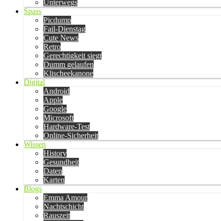
Unterwegs
Spass
Picdump
Fail-Dienstag
Cute News
Retro
Gerechtigkeit siegt
Dumm gelaufen
Klischeekanone
Digital
Android
Apple
Google
Microsoft
Hardware-Test
Online-Sicherheit
Wissen
History
Gesundheit
Daten
Karten
Blogs
Emma Amour
Nachtschicht
Rauszeit