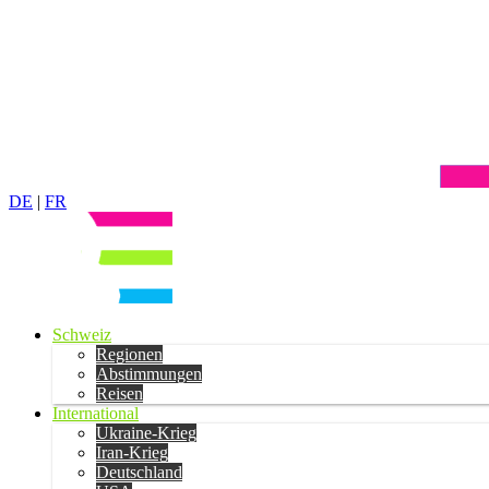
DE
|
FR
Schweiz
Regionen
Abstimmungen
Reisen
International
Ukraine-Krieg
Iran-Krieg
Deutschland