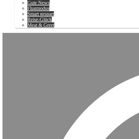
Gute News
Flugmodus
Smart gespart
Reise-Glück
Meat & Greet