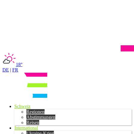
18°
DE
|
FR
Schweiz
Regionen
Abstimmungen
Reisen
International
Ukraine-Krieg