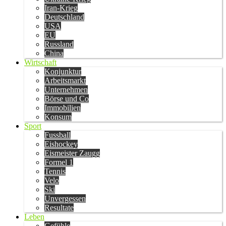
Iran-Krieg
Deutschland
USA
EU
Russland
China
Wirtschaft
Konjunktur
Arbeitsmarkt
Unternehmen
Börse und Co
Immobilien
Konsum
Sport
Fussball
Eishockey
Eismeister Zaugg
Formel 1
Tennis
Velo
Ski
Unvergessen
Resultate
Leben
Gefühle