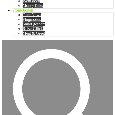
Wein doch
MoneyTalks
Promotionen
Gute News
Flugmodus
Smart gespart
Reise-Glück
Meat & Greet