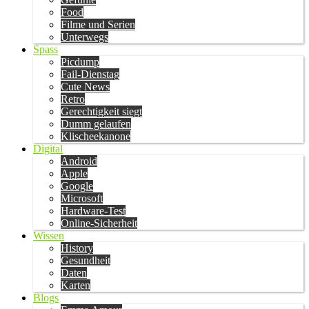
Food
Filme und Serien
Unterwegs
Spass
Picdump
Fail-Dienstag
Cute News
Retro
Gerechtigkeit siegt
Dumm gelaufen
Klischeekanone
Digital
Android
Apple
Google
Microsoft
Hardware-Test
Online-Sicherheit
Wissen
History
Gesundheit
Daten
Karten
Blogs