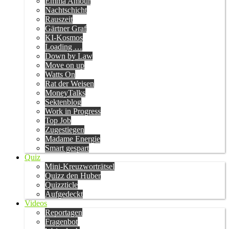
Emma Amour
Nachtschicht
Rauszeit
Gärtner Graf
KI-Kosmos
Loading …
Down by Law
Move on up
Watts On
Rat der Weisen
MoneyTalks
Sektenblog
Work in Progress
Top Job
Zugestiegen
Madame Energie
Smart gespart
Quiz
Mini-Kreuzworträtsel
Quizz den Huber
Quizzticle
Aufgedeckt
Videos
Reportagen
Fragenbot