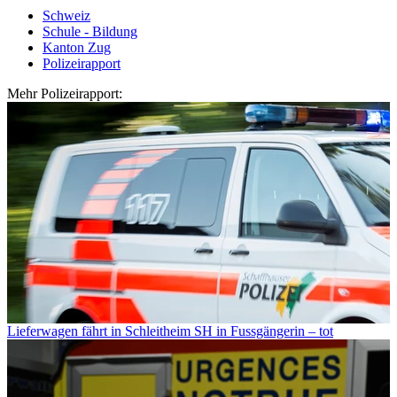
Schweiz
Schule - Bildung
Kanton Zug
Polizeirapport
Mehr Polizeirapport:
Lieferwagen fährt in Schleitheim SH in Fussgängerin – tot