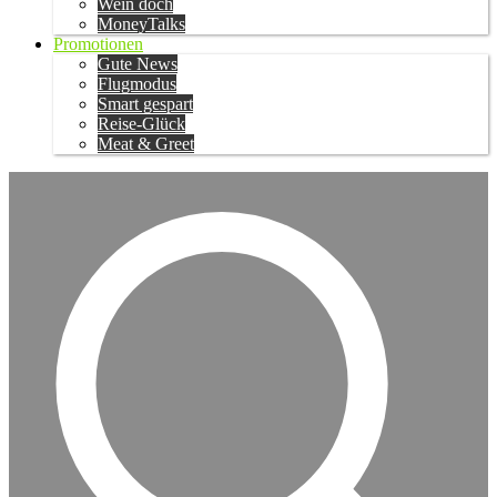
Wein doch
MoneyTalks
Promotionen
Gute News
Flugmodus
Smart gespart
Reise-Glück
Meat & Greet