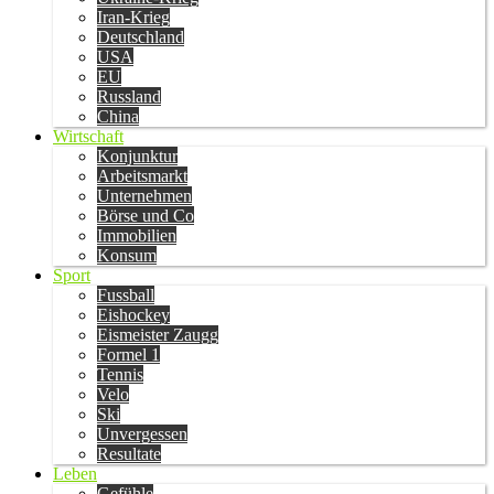
Iran-Krieg
Deutschland
USA
EU
Russland
China
Wirtschaft
Konjunktur
Arbeitsmarkt
Unternehmen
Börse und Co
Immobilien
Konsum
Sport
Fussball
Eishockey
Eismeister Zaugg
Formel 1
Tennis
Velo
Ski
Unvergessen
Resultate
Leben
Gefühle