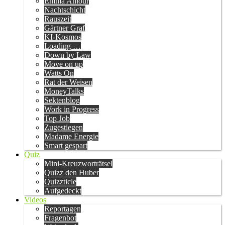
Emma Amour
Nachtschicht
Rauszeit
Gärtner Graf
KI-Kosmos
Loading …
Down by Law
Move on up
Watts On
Rat der Weisen
MoneyTalks
Sektenblog
Work in Progress
Top Job
Zugestiegen
Madame Energie
Smart gespart
Quiz
Mini-Kreuzworträtsel
Quizz den Huber
Quizzticle
Aufgedeckt
Videos
Reportagen
Fragenbot