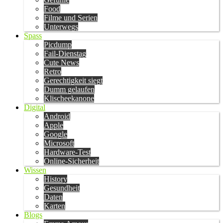
Food
Filme und Serien
Unterwegs
Spass
Picdump
Fail-Dienstag
Cute News
Retro
Gerechtigkeit siegt
Dumm gelaufen
Klischeekanone
Digital
Android
Apple
Google
Microsoft
Hardware-Test
Online-Sicherheit
Wissen
History
Gesundheit
Daten
Karten
Blogs