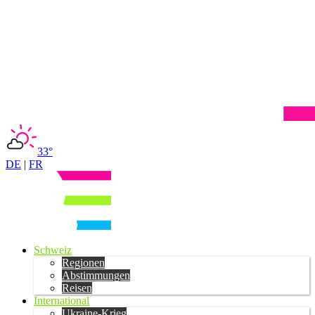
33°
DE
|
FR
Schweiz
Regionen
Abstimmungen
Reisen
International
Ukraine-Krieg