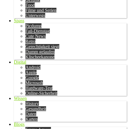
Food
Filme und Serien
Unterwegs
Spass
Picdump
Fail-Dienstag
Cute News
Retro
Gerechtigkeit siegt
Dumm gelaufen
Klischeekanone
Digital
Android
Apple
Google
Microsoft
Hardware-Test
Online-Sicherheit
Wissen
History
Gesundheit
Daten
Karten
Blogs