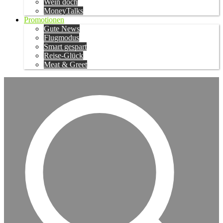
Wein doch
MoneyTalks
Promotionen
Gute News
Flugmodus
Smart gespart
Reise-Glück
Meat & Greet