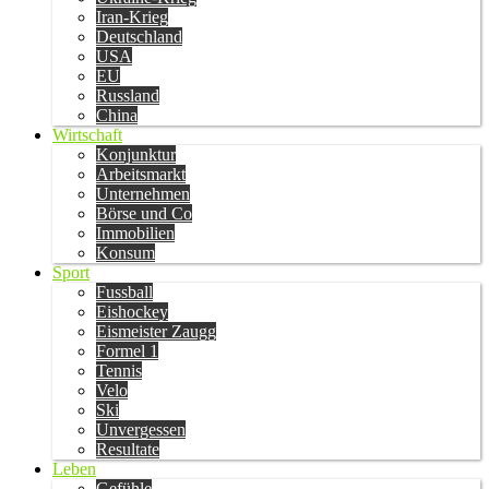
Iran-Krieg
Deutschland
USA
EU
Russland
China
Wirtschaft
Konjunktur
Arbeitsmarkt
Unternehmen
Börse und Co
Immobilien
Konsum
Sport
Fussball
Eishockey
Eismeister Zaugg
Formel 1
Tennis
Velo
Ski
Unvergessen
Resultate
Leben
Gefühle