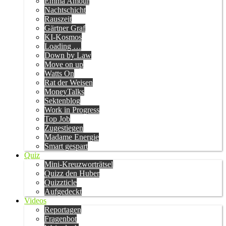
Emma Amour
Nachtschicht
Rauszeit
Gärtner Graf
KI-Kosmos
Loading …
Down by Law
Move on up
Watts On
Rat der Weisen
MoneyTalks
Sektenblog
Work in Progress
Top Job
Zugestiegen
Madame Energie
Smart gespart
Quiz
Mini-Kreuzworträtsel
Quizz den Huber
Quizzticle
Aufgedeckt
Videos
Reportagen
Fragenbot