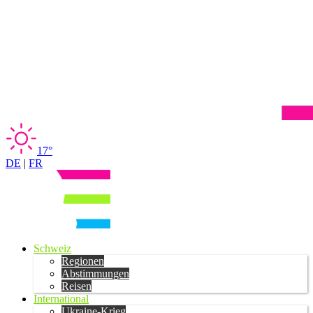
17°
DE
|
FR
Schweiz
Regionen
Abstimmungen
Reisen
International
Ukraine-Krieg