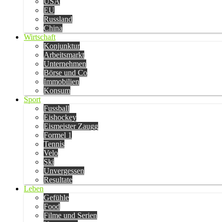
USA
EU
Russland
China
Wirtschaft
Konjunktur
Arbeitsmarkt
Unternehmen
Börse und Co
Immobilien
Konsum
Sport
Fussball
Eishockey
Eismeister Zaugg
Formel 1
Tennis
Velo
Ski
Unvergessen
Resultate
Leben
Gefühle
Food
Filme und Serien