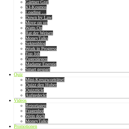
Gärtner Graf
KI-Kosmos
Loading …
Down by Law
Move on up
Watts On
Rat der Weisen
MoneyTalks
Sektenblog
Work in Progress
Top Job
Zugestiegen
Madame Energie
Smart gespart
Quiz
Mini-Kreuzworträtsel
Quizz den Huber
Quizzticle
Aufgedeckt
Videos
Reportagen
Fragenbot
Wein doch
MoneyTalks
Promotionen