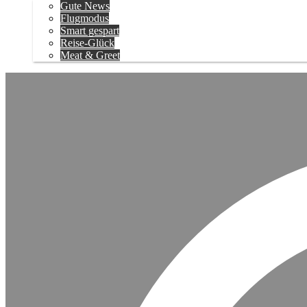
Gute News
Flugmodus
Smart gespart
Reise-Glück
Meat & Greet