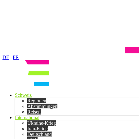
DE
|
FR
Schweiz
Regionen
Abstimmungen
Reisen
International
Ukraine-Krieg
Iran-Krieg
Deutschland