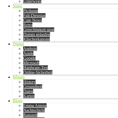
Unterwegs
Spass
Picdump
Fail-Dienstag
Cute News
Retro
Gerechtigkeit siegt
Dumm gelaufen
Klischeekanone
Digital
Android
Apple
Google
Microsoft
Hardware-Test
Online-Sicherheit
Wissen
History
Gesundheit
Daten
Karten
Blogs
Emma Amour
Nachtschicht
Rauszeit