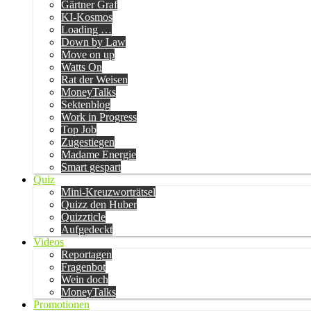
Gärtner Graf
KI-Kosmos
Loading …
Down by Law
Move on up
Watts On
Rat der Weisen
MoneyTalks
Sektenblog
Work in Progress
Top Job
Zugestiegen
Madame Energie
Smart gespart
Quiz
Mini-Kreuzworträtsel
Quizz den Huber
Quizzticle
Aufgedeckt
Videos
Reportagen
Fragenbot
Wein doch
MoneyTalks
Promotionen