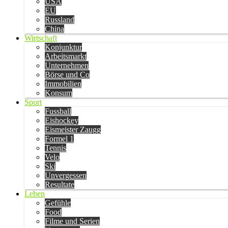
USA
EU
Russland
China
Wirtschaft
Konjunktur
Arbeitsmarkt
Unternehmen
Börse und Co
Immobilien
Konsum
Sport
Fussball
Eishockey
Eismeister Zaugg
Formel 1
Tennis
Velo
Ski
Unvergessen
Resultate
Leben
Gefühle
Food
Filme und Serien