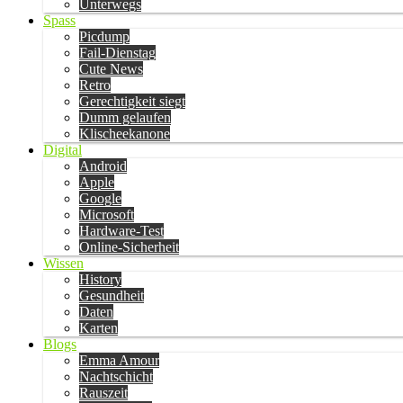
Unterwegs
Spass
Picdump
Fail-Dienstag
Cute News
Retro
Gerechtigkeit siegt
Dumm gelaufen
Klischeekanone
Digital
Android
Apple
Google
Microsoft
Hardware-Test
Online-Sicherheit
Wissen
History
Gesundheit
Daten
Karten
Blogs
Emma Amour
Nachtschicht
Rauszeit