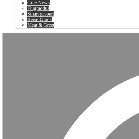
Gute News
Flugmodus
Smart gespart
Reise-Glück
Meat & Greet