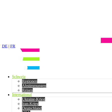
DE
|
FR
Schweiz
Regionen
Abstimmungen
Reisen
International
Ukraine-Krieg
Iran-Krieg
Deutschland