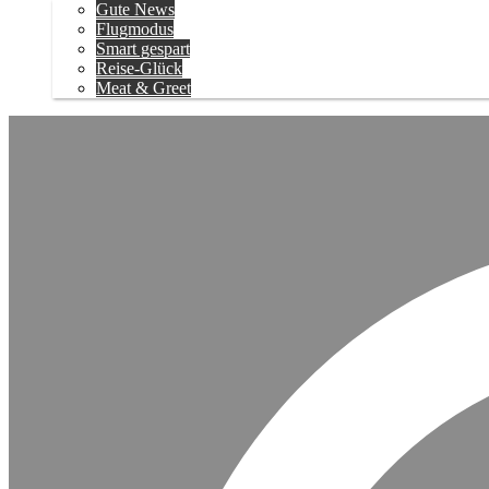
Gute News
Flugmodus
Smart gespart
Reise-Glück
Meat & Greet