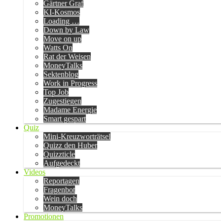
Gärtner Graf
KI-Kosmos
Loading …
Down by Law
Move on up
Watts On
Rat der Weisen
MoneyTalks
Sektenblog
Work in Progress
Top Job
Zugestiegen
Madame Energie
Smart gespart
Quiz
Mini-Kreuzworträtsel
Quizz den Huber
Quizzticle
Aufgedeckt
Videos
Reportagen
Fragenbot
Wein doch
MoneyTalks
Promotionen