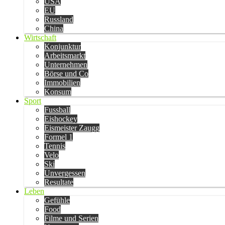
USA
EU
Russland
China
Wirtschaft
Konjunktur
Arbeitsmarkt
Unternehmen
Börse und Co
Immobilien
Konsum
Sport
Fussball
Eishockey
Eismeister Zaugg
Formel 1
Tennis
Velo
Ski
Unvergessen
Resultate
Leben
Gefühle
Food
Filme und Serien