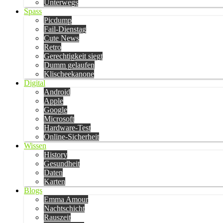
Unterwegs
Spass
Picdump
Fail-Dienstag
Cute News
Retro
Gerechtigkeit siegt
Dumm gelaufen
Klischeekanone
Digital
Android
Apple
Google
Microsoft
Hardware-Test
Online-Sicherheit
Wissen
History
Gesundheit
Daten
Karten
Blogs
Emma Amour
Nachtschicht
Rauszeit