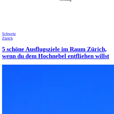
Schweiz
Zürich
5 schöne Ausflugsziele im Raum Zürich,
wenn du dem Hochnebel entfliehen willst