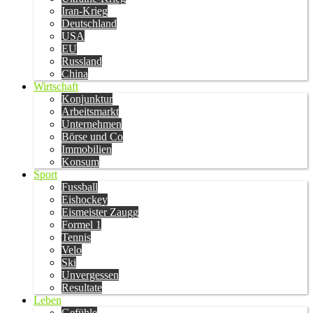
Iran-Krieg
Deutschland
USA
EU
Russland
China
Wirtschaft
Konjunktur
Arbeitsmarkt
Unternehmen
Börse und Co
Immobilien
Konsum
Sport
Fussball
Eishockey
Eismeister Zaugg
Formel 1
Tennis
Velo
Ski
Unvergessen
Resultate
Leben
Gefühle