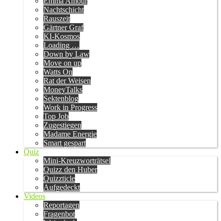
Emma Amour
Nachtschicht
Rauszeit
Gärtner Graf
KI-Kosmos
Loading …
Down by Law
Move on up
Watts On
Rat der Weisen
MoneyTalks
Sektenblog
Work in Progress
Top Job
Zugestiegen
Madame Energie
Smart gespart
Quiz
Mini-Kreuzworträtsel
Quizz den Huber
Quizzticle
Aufgedeckt
Videos
Reportagen
Fragenbot