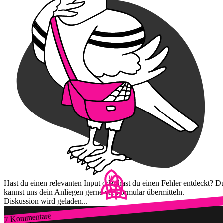
Hast du einen relevanten Input oder hast du einen Fehler entdeckt? D
kannst uns dein Anliegen gerne via Formular übermitteln.
Diskussion wird geladen...
7 Kommentare
Zum Login