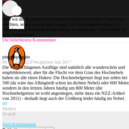
Weil wir die Kommentar-Debatten weiterhin persönlich moderieren
möchten, sehen wir uns gezwungen, die Kommentarfunktion 24
Stunden nach Publikation einer Story zu schliessen. Vielen Dank für
dein Verständnis!
Die beliebtesten Kommentare
pinguinpinguin
09.12.2017 22:07
registriert Juli 2017
Die vorgeschlagenen Ausflüge sind natürlich alle wunderschön und
empfehlenswert, aber für die Flucht vor dem Grau des Hochnebels
haben sie alle einen Haken: Die Hochnebelgrenze liegt nur selten bei
500 (da wäre das Albisgüetli schon im dichten Nebel) oder 600 Meter
sondern in den letzten Jahren häufig um 800 Meter (die
Hochnebelgrenze ist wohl angestiegen, siehe dazu ein NZZ-Artikel
von 2011) - deshalb liegt auch der Üetliberg leider häufig im Nebel.
0
0
Melden
Zum Kommentar