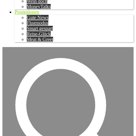
Wein doch
MoneyTalks
Promotionen
Gute News
Flugmodus
Smart gespart
Reise-Glück
Meat & Greet