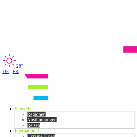
28°
DE
|
FR
Schweiz
Regionen
Abstimmungen
Reisen
International
Ukraine-Krieg