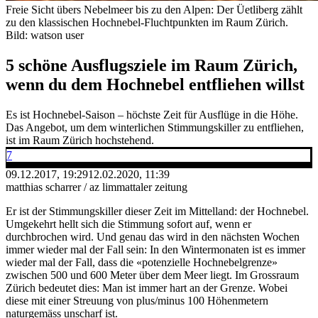
Freie Sicht übers Nebelmeer bis zu den Alpen: Der Üetliberg zählt
zu den klassischen Hochnebel-Fluchtpunkten im Raum Zürich.
Bild: watson user
5 schöne Ausflugsziele im Raum Zürich,
wenn du dem Hochnebel entfliehen willst
Es ist Hochnebel-Saison – höchste Zeit für Ausflüge in die Höhe.
Das Angebot, um dem winterlichen Stimmungskiller zu entfliehen,
ist im Raum Zürich hochstehend.
7
09.12.2017, 19:29
12.02.2020, 11:39
matthias scharrer / az limmattaler zeitung
Er ist der Stimmungskiller dieser Zeit im Mittelland: der Hochnebel.
Umgekehrt hellt sich die Stimmung sofort auf, wenn er
durchbrochen wird. Und genau das wird in den nächsten Wochen
immer wieder mal der Fall sein: In den Wintermonaten ist es immer
wieder mal der Fall, dass die «potenzielle Hochnebelgrenze»
zwischen 500 und 600 Meter über dem Meer liegt. Im Grossraum
Zürich bedeutet dies: Man ist immer hart an der Grenze. Wobei
diese mit einer Streuung von plus/minus 100 Höhenmetern
naturgemäss unscharf ist.