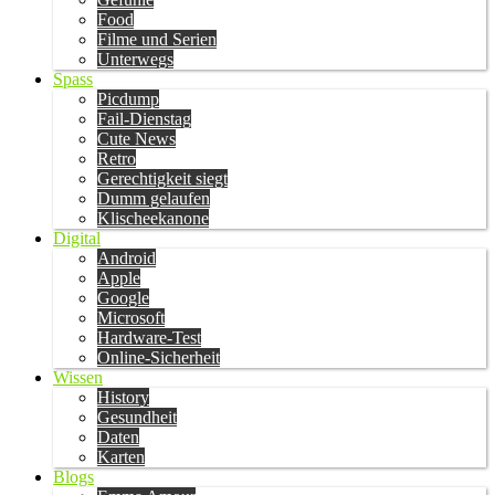
Food
Filme und Serien
Unterwegs
Spass
Picdump
Fail-Dienstag
Cute News
Retro
Gerechtigkeit siegt
Dumm gelaufen
Klischeekanone
Digital
Android
Apple
Google
Microsoft
Hardware-Test
Online-Sicherheit
Wissen
History
Gesundheit
Daten
Karten
Blogs