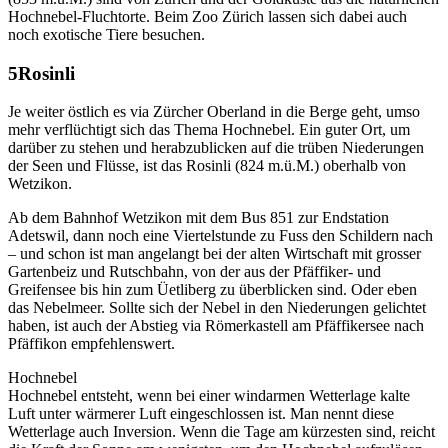
Hochnebel-Fluchtorte. Beim Zoo Zürich lassen sich dabei auch
noch exotische Tiere besuchen.
Rosinli
Je weiter östlich es via Zürcher Oberland in die Berge geht, umso
mehr verflüchtigt sich das Thema Hochnebel. Ein guter Ort, um
darüber zu stehen und herabzublicken auf die trüben Niederungen
der Seen und Flüsse, ist das Rosinli (824 m.ü.M.) oberhalb von
Wetzikon.
Ab dem Bahnhof Wetzikon mit dem Bus 851 zur Endstation
Adetswil, dann noch eine Viertelstunde zu Fuss den Schildern nach
– und schon ist man angelangt bei der alten Wirtschaft mit grosser
Gartenbeiz und Rutschbahn, von der aus der Pfäffiker- und
Greifensee bis hin zum Üetliberg zu überblicken sind. Oder eben
das Nebelmeer. Sollte sich der Nebel in den Niederungen gelichtet
haben, ist auch der Abstieg via Römerkastell am Pfäffikersee nach
Pfäffikon empfehlenswert.
Hochnebel
Hochnebel entsteht, wenn bei einer windarmen Wetterlage kalte
Luft unter wärmerer Luft eingeschlossen ist. Man nennt diese
Wetterlage auch Inversion. Wenn die Tage am kürzesten sind, reicht