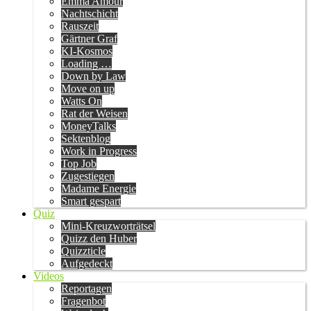
Emma Amour
Nachtschicht
Rauszeit
Gärtner Graf
KI-Kosmos
Loading …
Down by Law
Move on up
Watts On
Rat der Weisen
MoneyTalks
Sektenblog
Work in Progress
Top Job
Zugestiegen
Madame Energie
Smart gespart
Quiz
Mini-Kreuzworträtsel
Quizz den Huber
Quizzticle
Aufgedeckt
Videos
Reportagen
Fragenbot