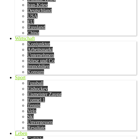
Iran-Krieg
Deutschland
USA
EU
Russland
China
Wirtschaft
Konjunktur
Arbeitsmarkt
Unternehmen
Börse und Co
Immobilien
Konsum
Sport
Fussball
Eishockey
Eismeister Zaugg
Formel 1
Tennis
Velo
Ski
Unvergessen
Resultate
Leben
Gefühle