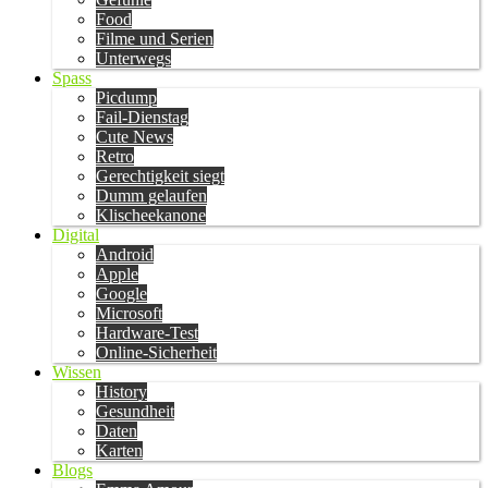
Food
Filme und Serien
Unterwegs
Spass
Picdump
Fail-Dienstag
Cute News
Retro
Gerechtigkeit siegt
Dumm gelaufen
Klischeekanone
Digital
Android
Apple
Google
Microsoft
Hardware-Test
Online-Sicherheit
Wissen
History
Gesundheit
Daten
Karten
Blogs