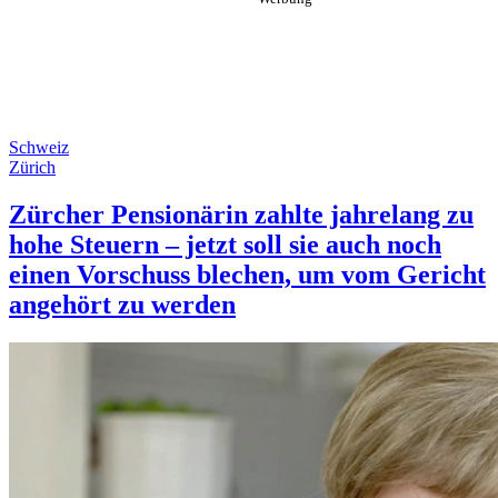
Schweiz
Zürich
Zürcher Pensionärin zahlte jahrelang zu
hohe Steuern – jetzt soll sie auch noch
einen Vorschuss blechen, um vom Gericht
angehört zu werden