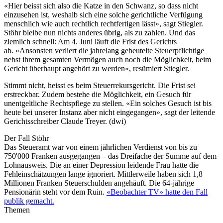
«Hier beisst sich also die Katze in den Schwanz, so dass nicht
einzusehen ist, weshalb sich eine solche gerichtliche Verfügung
menschlich wie auch rechtlich rechtfertigen lässt», sagt Stiegler.
Stöhr bleibe nun nichts anderes übrig, als zu zahlen. Und das
ziemlich schnell: Am 4. Juni läuft die Frist des Gerichts
ab. «Ansonsten verliert die jahrelang gebeutelte Steuerpflichtige
nebst ihrem gesamten Vermögen auch noch die Möglichkeit, beim
Gericht überhaupt angehört zu werden», resümiert Stiegler.
Stimmt nicht, heisst es beim Steuerrekursgericht. Die Frist sei
erstreckbar. Zudem bestehe die Möglichkeit, ein Gesuch für
unentgeltliche Rechtspflege zu stellen. «Ein solches Gesuch ist bis
heute bei unserer Instanz aber nicht eingegangen», sagt der leitende
Gerichtsschreiber Claude Treyer. (dwi)
Der Fall Stöhr
Das Steueramt war von einem jährlichen Verdienst von bis zu
750'000 Franken ausgegangen – das Dreifache der Summe auf dem
Lohnausweis. Die an einer Depression leidende Frau hatte die
Fehleinschätzungen lange ignoriert. Mittlerweile haben sich 1,8
Millionen Franken Steuerschulden angehäuft. Die 64-jährige
Pensionärin steht vor dem Ruin.
«Beobachter TV» hatte den Fall
publik gemacht.
Themen