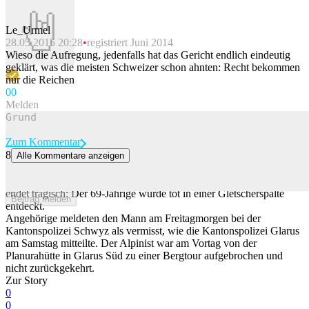
Le_Urmel
28.05.2015 20:28
registriert Juni 2014
Wieso die Aufregung, jedenfalls hat das Gericht endlich eindeutig
geklärt, was die meisten Schweizer schon ahnten: Recht bekommen
nur die Reichen
0
0
Melden
Zum Kommentar
8
Alle Kommentare anzeigen
69-jähriger Alpinist kommt bei Glarus in Gletscherspalte um
Die Suche nach einem vermissten Alpinisten im Kanton Glarus
endet tragisch: Der 69-Jährige wurde tot in einer Gletscherspalte
Beitrag melden
entdeckt.
Angehörige meldeten den Mann am Freitagmorgen bei der
Kantonspolizei Schwyz als vermisst, wie die Kantonspolizei Glarus
am Samstag mitteilte. Der Alpinist war am Vortag von der
Planurahütte in Glarus Süd zu einer Bergtour aufgebrochen und
nicht zurückgekehrt.
Zur Story
0
0