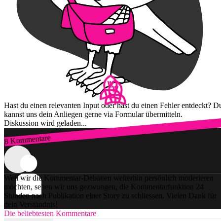
Hast du einen relevanten Input oder hast du einen Fehler entdeckt? D
kannst uns dein Anliegen gerne via Formular übermitteln.
Diskussion wird geladen...
8 Kommentare
Zum Login
Weil wir die Kommentar-Debatten weiterhin persönlich moderieren
möchten, sehen wir uns gezwungen, die Kommentarfunktion 24
Stunden nach Publikation einer Story zu schliessen. Vielen Dank für
dein Verständnis!
Die beliebtesten Kommentare