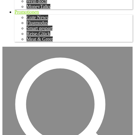
Wein doch
MoneyTalks
Promotionen
Gute News
Flugmodus
Smart gespart
Reise-Glück
Meat & Greet