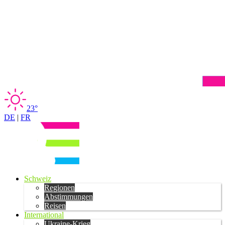
23°
DE
|
FR
Schweiz
Regionen
Abstimmungen
Reisen
International
Ukraine-Krieg