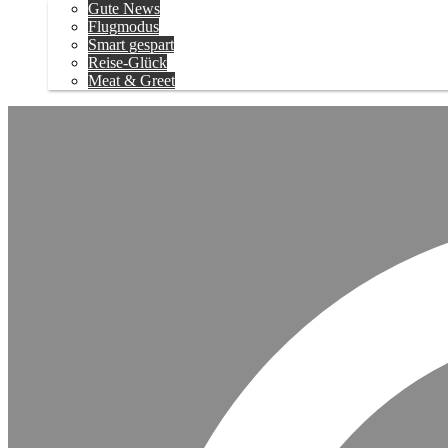
Gute News
Flugmodus
Smart gespart
Reise-Glück
Meat & Greet