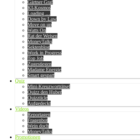
Gärtner Graf
KI-Kosmos
Loading …
Down by Law
Move on up
Watts On
Rat der Weisen
MoneyTalks
Sektenblog
Work in Progress
Top Job
Zugestiegen
Madame Energie
Smart gespart
Quiz
Mini-Kreuzworträtsel
Quizz den Huber
Quizzticle
Aufgedeckt
Videos
Reportagen
Fragenbot
Wein doch
MoneyTalks
Promotionen