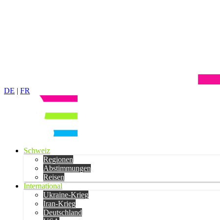
DE
|
FR
Schweiz
Regionen
Abstimmungen
Reisen
International
Ukraine-Krieg
Iran-Krieg
Deutschland