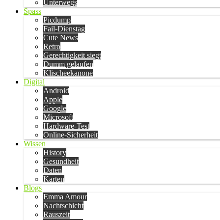
Unterwegs
Spass
Picdump
Fail-Dienstag
Cute News
Retro
Gerechtigkeit siegt
Dumm gelaufen
Klischeekanone
Digital
Android
Apple
Google
Microsoft
Hardware-Test
Online-Sicherheit
Wissen
History
Gesundheit
Daten
Karten
Blogs
Emma Amour
Nachtschicht
Rauszeit