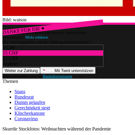
Bild: watson
DANKE FÜR DIE ♥
Würdest du gerne watson und unseren Journalismus
unterstützen?
Mehr erfahren
(Du wirst umgeleitet, um die Zahlung abzuschliessen.)
5 CHF
15 CHF
25 CHF
Anderer
Weiter zur Zahlung
Mit Twint unterstützen
Oder unterstütze uns per
Banküberweisung
.
Themen
Spass
Bundesrat
Dumm gelaufen
Gerechtigkeit siegt
Klischeekanone
Coronavirus
Skurrile Stockfotos: Weihnachten während der Pandemie