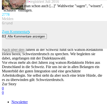
18.12.2020 12:28
registriert Juli 2016
Beitrag melden
Berset: "Muss man schon auch [...]" Wahlweise "sagen", "wissen",
"schauen" einfügen.
277
8
Melden
Zum Kommentar
83
Alle Kommentare anzeigen
Redaktorin Helen lernt Schweizerdeutsch – jetzt beginnt der Kampf
um ihren Dialekt
Nach über drei Jahren in der Schweiz fühlt sich watson-Redaktorin
Beitrag melden
Helen bereit, Schweizerdeutsch zu sprechen. Wir begleiten sie
dabei, angefangen mit der Dialektauswahl.
Vor etwas mehr als drei Jahren zog watson-Redaktorin Helen aus
Deutschland in die Schweiz. Für uns ist sie in allen Belangen ein
Musterbild der guten Integration und eine geschätzte
Arbeitskollegin. Sie selbst sieht da aber noch eine letzte Hürde, die
es zu überwinden gilt: Schweizerdeutsch.
Zur Story
0
0
Newsletter