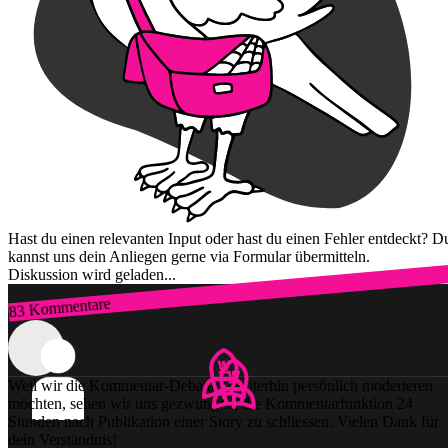
Hast du einen relevanten Input oder hast du einen Fehler entdeckt? D
kannst uns dein Anliegen gerne via Formular übermitteln.
Diskussion wird geladen...
83 Kommentare
Zum Login
Weil wir die Kommentar-Debatten weiterhin persönlich moderieren
möchten, sehen wir uns gezwungen, die Kommentarfunktion 24
Stunden nach Publikation einer Story zu schliessen. Vielen Dank für
dein Verständnis!