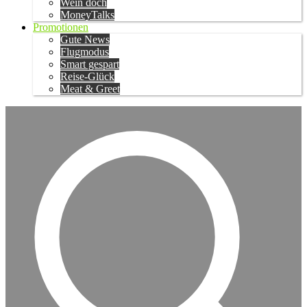
Wein doch
MoneyTalks
Promotionen
Gute News
Flugmodus
Smart gespart
Reise-Glück
Meat & Greet