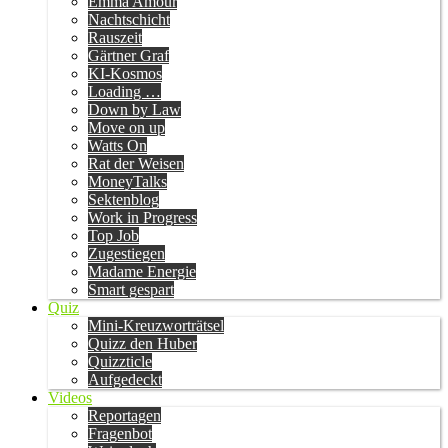
Emma Amour
Nachtschicht
Rauszeit
Gärtner Graf
KI-Kosmos
Loading …
Down by Law
Move on up
Watts On
Rat der Weisen
MoneyTalks
Sektenblog
Work in Progress
Top Job
Zugestiegen
Madame Energie
Smart gespart
Quiz
Mini-Kreuzworträtsel
Quizz den Huber
Quizzticle
Aufgedeckt
Videos
Reportagen
Fragenbot