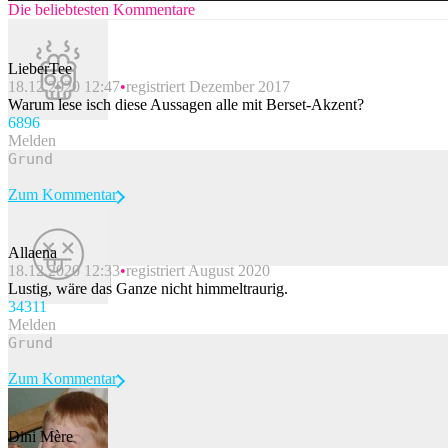
Die beliebtesten Kommentare
LieberTee
18.12.2020 12:47
registriert Dezember 2017
Warum lese isch diese Aussagen alle mit Berset-Akzent?
689
6
Melden
Zum Kommentar
Allaena
18.12.2020 12:33
registriert August 2020
Beitrag melden
Lustig, wäre das Ganze nicht himmeltraurig.
343
11
Melden
Zum Kommentar
Dini Mère