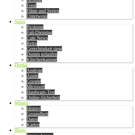
Food
Filme und Serien
Unterwegs
Spass
Picdump
Fail-Dienstag
Cute News
Retro
Gerechtigkeit siegt
Dumm gelaufen
Klischeekanone
Digital
Android
Apple
Google
Microsoft
Hardware-Test
Online-Sicherheit
Wissen
History
Gesundheit
Daten
Karten
Blogs