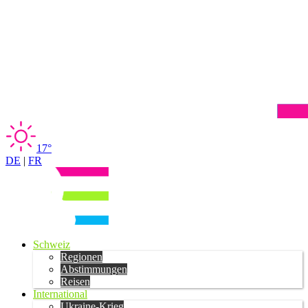
17°
DE
|
FR
Schweiz
Regionen
Abstimmungen
Reisen
International
Ukraine-Krieg