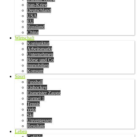
Iran-Krieg
Deutschland
USA
EU
Russland
China
Wirtschaft
Konjunktur
Arbeitsmarkt
Unternehmen
Börse und Co
Immobilien
Konsum
Sport
Fussball
Eishockey
Eismeister Zaugg
Formel 1
Tennis
Velo
Ski
Unvergessen
Resultate
Leben
Gefühle