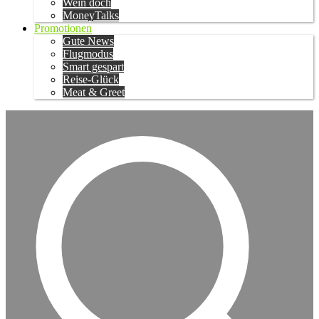
Wein doch
MoneyTalks
Promotionen
Gute News
Flugmodus
Smart gespart
Reise-Glück
Meat & Greet