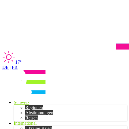
17°
DE
|
FR
Schweiz
Regionen
Abstimmungen
Reisen
International
Ukraine-Krieg