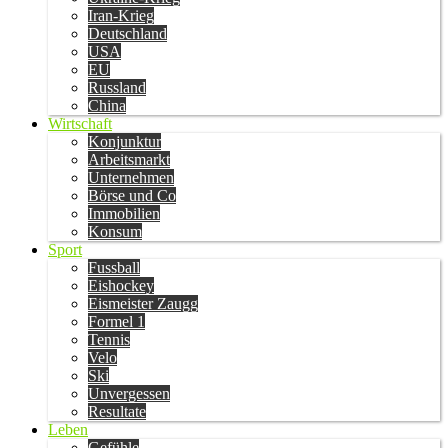
Iran-Krieg
Deutschland
USA
EU
Russland
China
Wirtschaft
Konjunktur
Arbeitsmarkt
Unternehmen
Börse und Co
Immobilien
Konsum
Sport
Fussball
Eishockey
Eismeister Zaugg
Formel 1
Tennis
Velo
Ski
Unvergessen
Resultate
Leben
Gefühle