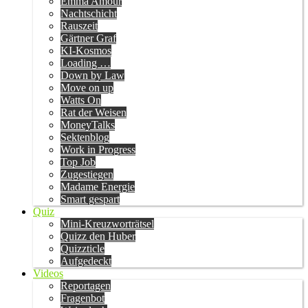
Emma Amour
Nachtschicht
Rauszeit
Gärtner Graf
KI-Kosmos
Loading …
Down by Law
Move on up
Watts On
Rat der Weisen
MoneyTalks
Sektenblog
Work in Progress
Top Job
Zugestiegen
Madame Energie
Smart gespart
Quiz
Mini-Kreuzworträtsel
Quizz den Huber
Quizzticle
Aufgedeckt
Videos
Reportagen
Fragenbot