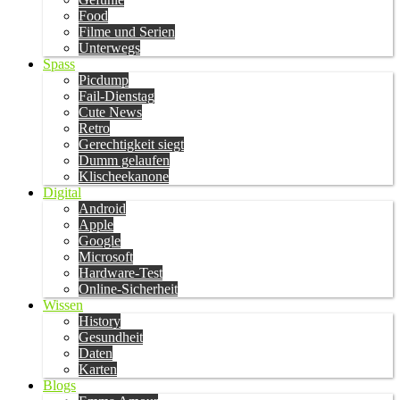
Food
Filme und Serien
Unterwegs
Spass
Picdump
Fail-Dienstag
Cute News
Retro
Gerechtigkeit siegt
Dumm gelaufen
Klischeekanone
Digital
Android
Apple
Google
Microsoft
Hardware-Test
Online-Sicherheit
Wissen
History
Gesundheit
Daten
Karten
Blogs