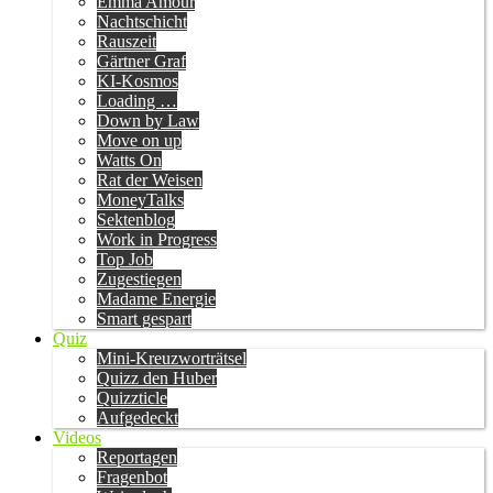
Emma Amour
Nachtschicht
Rauszeit
Gärtner Graf
KI-Kosmos
Loading …
Down by Law
Move on up
Watts On
Rat der Weisen
MoneyTalks
Sektenblog
Work in Progress
Top Job
Zugestiegen
Madame Energie
Smart gespart
Quiz
Mini-Kreuzworträtsel
Quizz den Huber
Quizzticle
Aufgedeckt
Videos
Reportagen
Fragenbot