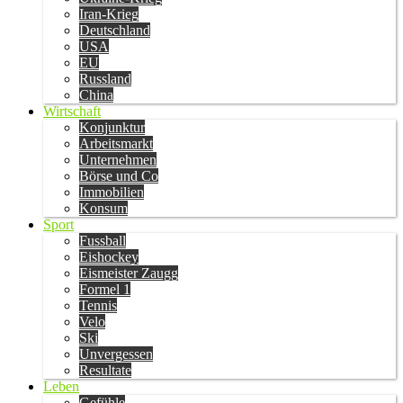
Iran-Krieg
Deutschland
USA
EU
Russland
China
Wirtschaft
Konjunktur
Arbeitsmarkt
Unternehmen
Börse und Co
Immobilien
Konsum
Sport
Fussball
Eishockey
Eismeister Zaugg
Formel 1
Tennis
Velo
Ski
Unvergessen
Resultate
Leben
Gefühle