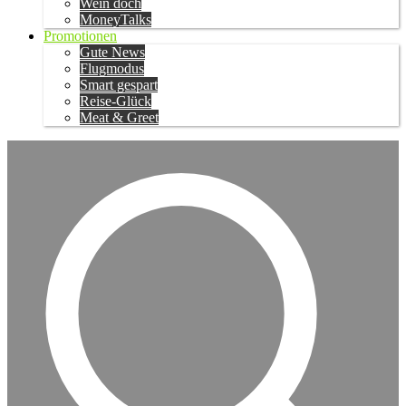
Wein doch
MoneyTalks
Promotionen
Gute News
Flugmodus
Smart gespart
Reise-Glück
Meat & Greet