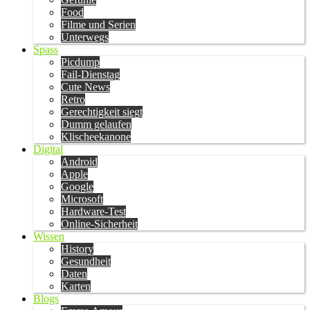
Food
Filme und Serien
Unterwegs
Spass
Picdump
Fail-Dienstag
Cute News
Retro
Gerechtigkeit siegt
Dumm gelaufen
Klischeekanone
Digital
Android
Apple
Google
Microsoft
Hardware-Test
Online-Sicherheit
Wissen
History
Gesundheit
Daten
Karten
Blogs