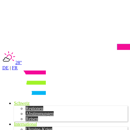
28°
DE
|
FR
Schweiz
Regionen
Abstimmungen
Reisen
International
Ukraine-Krieg