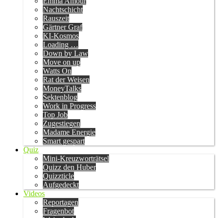
Emma Amour
Nachtschicht
Rauszeit
Gärtner Graf
KI-Kosmos
Loading …
Down by Law
Move on up
Watts On
Rat der Weisen
MoneyTalks
Sektenblog
Work in Progress
Top Job
Zugestiegen
Madame Energie
Smart gespart
Quiz
Mini-Kreuzworträtsel
Quizz den Huber
Quizzticle
Aufgedeckt
Videos
Reportagen
Fragenbot