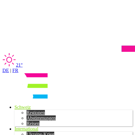
21°
DE
|
FR
Schweiz
Regionen
Abstimmungen
Reisen
International
Ukraine-Krieg