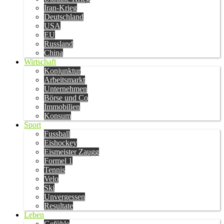
Iran-Krieg
Deutschland
USA
EU
Russland
China
Wirtschaft
Konjunktur
Arbeitsmarkt
Unternehmen
Börse und Co
Immobilien
Konsum
Sport
Fussball
Eishockey
Eismeister Zaugg
Formel 1
Tennis
Velo
Ski
Unvergessen
Resultate
Leben
Gefühle