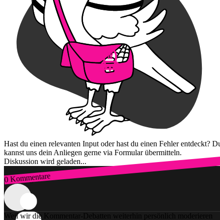
Hast du einen relevanten Input oder hast du einen Fehler entdeckt? D
kannst uns dein Anliegen gerne via Formular übermitteln.
Diskussion wird geladen...
0 Kommentare
Zum Login
Weil wir die Kommentar-Debatten weiterhin persönlich moderieren