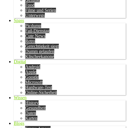
Food
Filme und Serien
Unterwegs
Spass
Picdump
Fail-Dienstag
Cute News
Retro
Gerechtigkeit siegt
Dumm gelaufen
Klischeekanone
Digital
Android
Apple
Google
Microsoft
Hardware-Test
Online-Sicherheit
Wissen
History
Gesundheit
Daten
Karten
Blogs