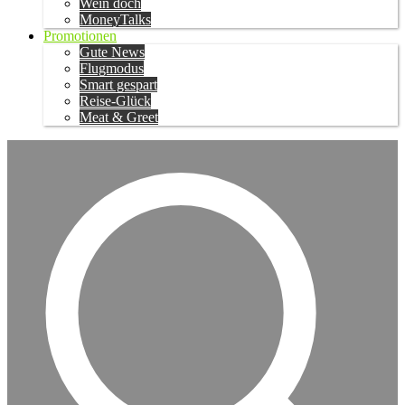
Wein doch
MoneyTalks
Promotionen
Gute News
Flugmodus
Smart gespart
Reise-Glück
Meat & Greet