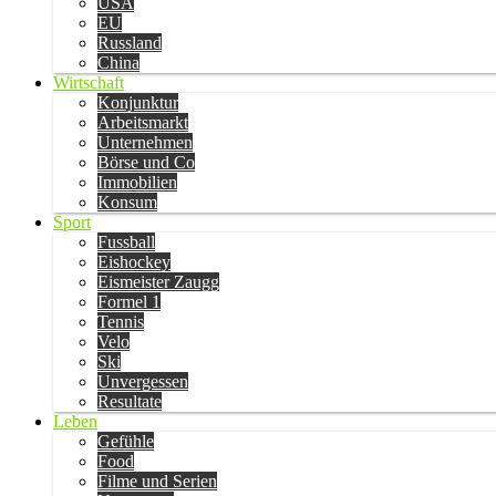
USA
EU
Russland
China
Wirtschaft
Konjunktur
Arbeitsmarkt
Unternehmen
Börse und Co
Immobilien
Konsum
Sport
Fussball
Eishockey
Eismeister Zaugg
Formel 1
Tennis
Velo
Ski
Unvergessen
Resultate
Leben
Gefühle
Food
Filme und Serien