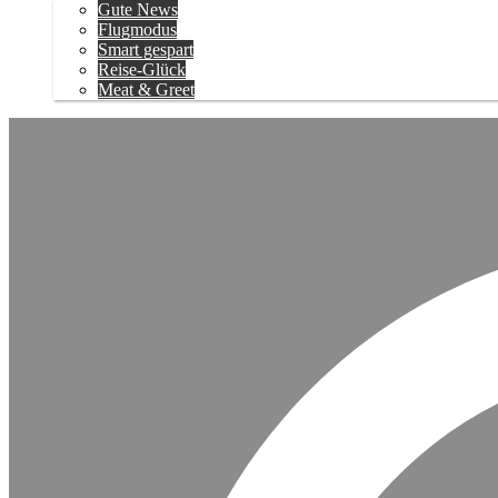
Gute News
Flugmodus
Smart gespart
Reise-Glück
Meat & Greet