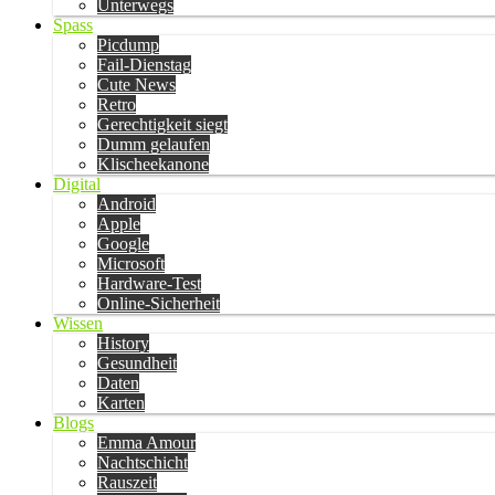
Unterwegs
Spass
Picdump
Fail-Dienstag
Cute News
Retro
Gerechtigkeit siegt
Dumm gelaufen
Klischeekanone
Digital
Android
Apple
Google
Microsoft
Hardware-Test
Online-Sicherheit
Wissen
History
Gesundheit
Daten
Karten
Blogs
Emma Amour
Nachtschicht
Rauszeit