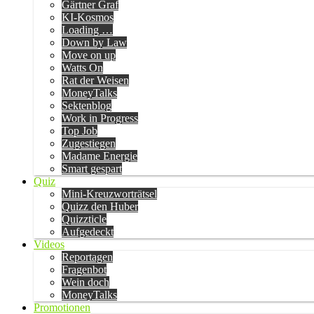
Gärtner Graf
KI-Kosmos
Loading …
Down by Law
Move on up
Watts On
Rat der Weisen
MoneyTalks
Sektenblog
Work in Progress
Top Job
Zugestiegen
Madame Energie
Smart gespart
Quiz
Mini-Kreuzworträtsel
Quizz den Huber
Quizzticle
Aufgedeckt
Videos
Reportagen
Fragenbot
Wein doch
MoneyTalks
Promotionen