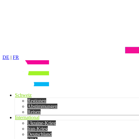
DE
|
FR
Schweiz
Regionen
Abstimmungen
Reisen
International
Ukraine-Krieg
Iran-Krieg
Deutschland