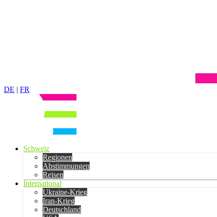
DE
|
FR
Schweiz
Regionen
Abstimmungen
Reisen
International
Ukraine-Krieg
Iran-Krieg
Deutschland