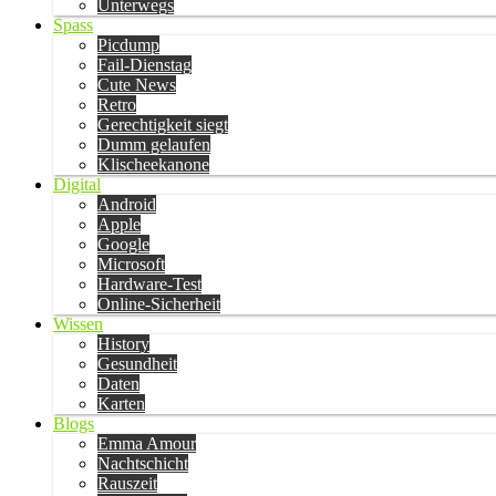
Unterwegs
Spass
Picdump
Fail-Dienstag
Cute News
Retro
Gerechtigkeit siegt
Dumm gelaufen
Klischeekanone
Digital
Android
Apple
Google
Microsoft
Hardware-Test
Online-Sicherheit
Wissen
History
Gesundheit
Daten
Karten
Blogs
Emma Amour
Nachtschicht
Rauszeit