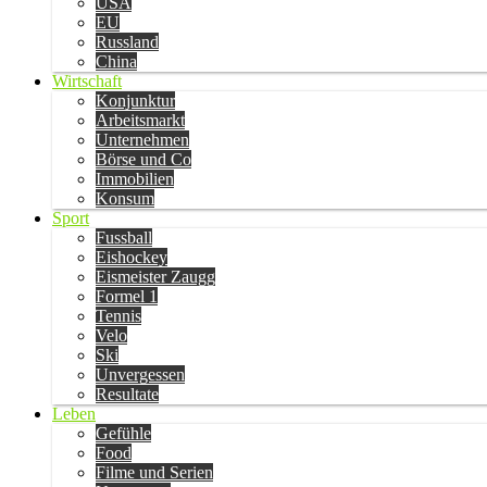
USA
EU
Russland
China
Wirtschaft
Konjunktur
Arbeitsmarkt
Unternehmen
Börse und Co
Immobilien
Konsum
Sport
Fussball
Eishockey
Eismeister Zaugg
Formel 1
Tennis
Velo
Ski
Unvergessen
Resultate
Leben
Gefühle
Food
Filme und Serien