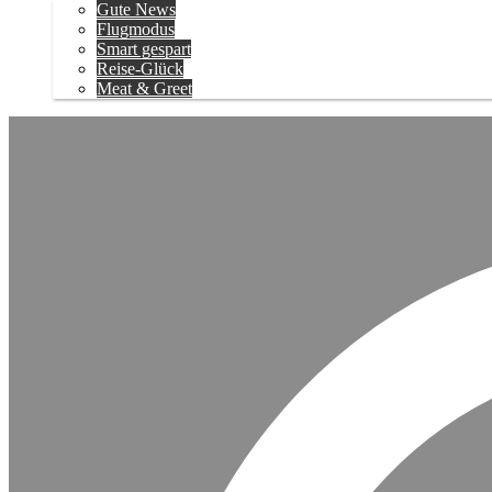
Gute News
Flugmodus
Smart gespart
Reise-Glück
Meat & Greet