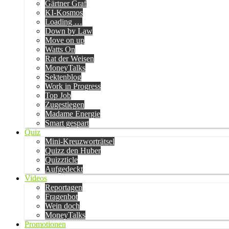
Gärtner Graf
KI-Kosmos
Loading …
Down by Law
Move on up
Watts On
Rat der Weisen
MoneyTalks
Sektenblog
Work in Progress
Top Job
Zugestiegen
Madame Energie
Smart gespart
Quiz
Mini-Kreuzworträtsel
Quizz den Huber
Quizzticle
Aufgedeckt
Videos
Reportagen
Fragenbot
Wein doch
MoneyTalks
Promotionen