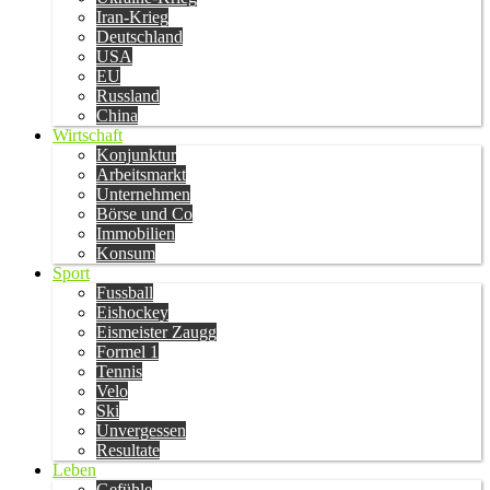
Iran-Krieg
Deutschland
USA
EU
Russland
China
Wirtschaft
Konjunktur
Arbeitsmarkt
Unternehmen
Börse und Co
Immobilien
Konsum
Sport
Fussball
Eishockey
Eismeister Zaugg
Formel 1
Tennis
Velo
Ski
Unvergessen
Resultate
Leben
Gefühle