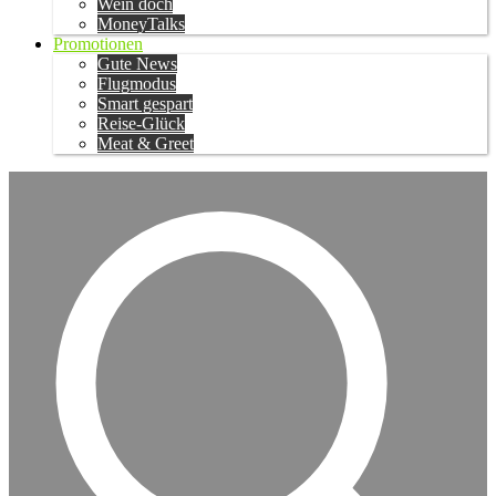
Wein doch
MoneyTalks
Promotionen
Gute News
Flugmodus
Smart gespart
Reise-Glück
Meat & Greet