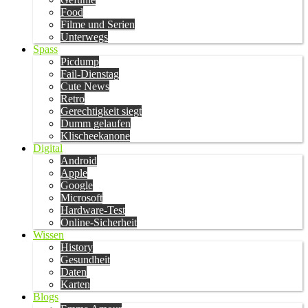
Food
Filme und Serien
Unterwegs
Spass
Picdump
Fail-Dienstag
Cute News
Retro
Gerechtigkeit siegt
Dumm gelaufen
Klischeekanone
Digital
Android
Apple
Google
Microsoft
Hardware-Test
Online-Sicherheit
Wissen
History
Gesundheit
Daten
Karten
Blogs