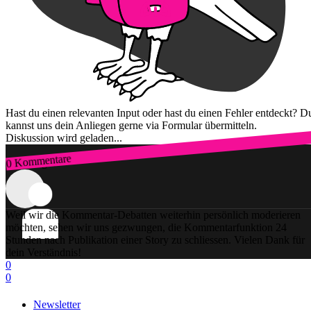
Hast du einen relevanten Input oder hast du einen Fehler entdeckt? D
kannst uns dein Anliegen gerne via Formular übermitteln.
Diskussion wird geladen...
0 Kommentare
Zum Login
Weil wir die Kommentar-Debatten weiterhin persönlich moderieren
möchten, sehen wir uns gezwungen, die Kommentarfunktion 24
Stunden nach Publikation einer Story zu schliessen. Vielen Dank für
dein Verständnis!
0
0
Newsletter