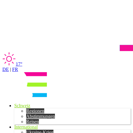
17°
DE
|
FR
Schweiz
Regionen
Abstimmungen
Reisen
International
Ukraine-Krieg