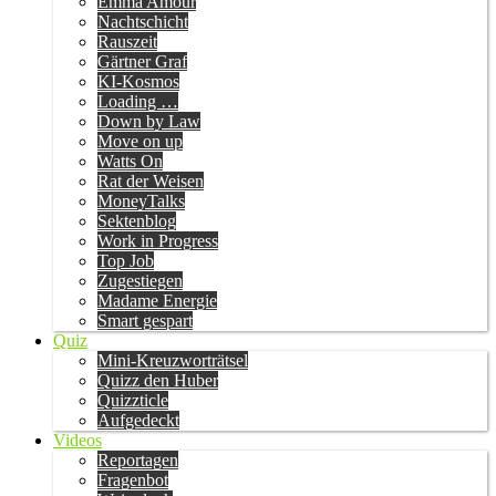
Emma Amour
Nachtschicht
Rauszeit
Gärtner Graf
KI-Kosmos
Loading …
Down by Law
Move on up
Watts On
Rat der Weisen
MoneyTalks
Sektenblog
Work in Progress
Top Job
Zugestiegen
Madame Energie
Smart gespart
Quiz
Mini-Kreuzworträtsel
Quizz den Huber
Quizzticle
Aufgedeckt
Videos
Reportagen
Fragenbot