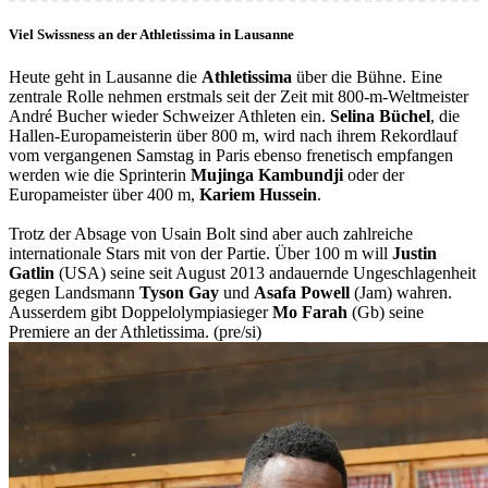
Viel Swissness an der Athletissima in Lausanne
Heute geht in Lausanne die
Athletissima
über die Bühne. Eine
zentrale Rolle nehmen erstmals seit der Zeit mit 800-m-Weltmeister
André Bucher wieder Schweizer Athleten ein.
Selina Büchel
, die
Hallen-Europameisterin über 800 m, wird nach ihrem Rekordlauf
vom vergangenen Samstag in Paris ebenso frenetisch empfangen
werden wie die Sprinterin
Mujinga Kambundji
oder der
Europameister über 400 m,
Kariem Hussein
.
Trotz der Absage von Usain Bolt sind aber auch zahlreiche
internationale Stars mit von der Partie. Über 100 m will
Justin
Gatlin
(USA) seine seit August 2013 andauernde Ungeschlagenheit
gegen Landsmann
Tyson Gay
und
Asafa Powell
(Jam) wahren.
Ausserdem gibt Doppelolympiasieger
Mo Farah
(Gb) seine
Premiere an der Athletissima. (pre/si)