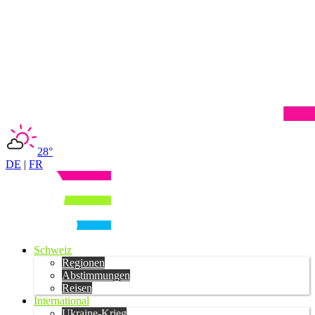
28°
DE
|
FR
Schweiz
Regionen
Abstimmungen
Reisen
International
Ukraine-Krieg