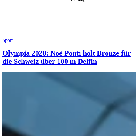
Sport
Olympia 2020: Noè Ponti holt Bronze für
die Schweiz über 100 m Delfin