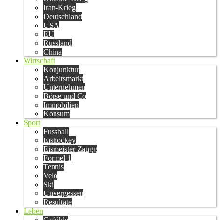
Iran-Krieg
Deutschland
USA
EU
Russland
China
Wirtschaft
Konjunktur
Arbeitsmarkt
Unternehmen
Börse und Co
Immobilien
Konsum
Sport
Fussball
Eishockey
Eismeister Zaugg
Formel 1
Tennis
Velo
Ski
Unvergessen
Resultate
Leben
Gefühle