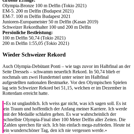
Grösste Erfolge:
Olympia-Bronze 100 m Delfin (Tokio 2021)
EM-5. 200 m Delfin (Budapest 2021)
EM-7. 100 m Delfin Budapest 2021
Junioren-Europameister 50 m Delfin (Kasan 2019)
Schweizer Rekordhalter 100 und 200 m Delfin
Persönliche Bestleistung:
100 m Delfin 50,74 (Tokio 2021)
200 m Delfin 1:55,05 (Tokio 2021)
Wieder Schweizer Rekord
Auch Olympia-Debütant Ponti – wie tags zuvor im Halbfinal an der
Seite Dressels – schwamm neuerlich Rekord. In 50,74 blieb er
nochmals um zwei Hundertstel unter seiner im Halbfinal
aufgestellten nationalen Bestmarke. Vor den Olympischen Spielen
lag sein Schweizer Rekord bei 51,15, welchen er im Dezember in
Rotterdam erreicht hatte.
«Es ist unglaublich. Ich weiss gar nicht, was ich sagen soll. Es ist
ein Traum und hoffentlich der Anfang meiner Karriere. Ich werde
mit der Medaille schlafen gehen. Es war wahrscheinlich der
schnellste Olympia-Final über 100 Meter Delfin aller Zeiten. Die
Zahlen sprechen für sich. Ich bin einfach mega-zufrieden. Heute ist
ein wunderschöner Tag, den ich nie vergessen werde.»