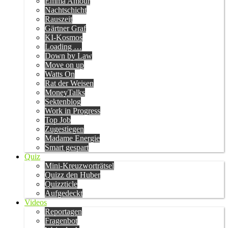
Emma Amour
Nachtschicht
Rauszeit
Gärtner Graf
KI-Kosmos
Loading …
Down by Law
Move on up
Watts On
Rat der Weisen
MoneyTalks
Sektenblog
Work in Progress
Top Job
Zugestiegen
Madame Energie
Smart gespart
Quiz
Mini-Kreuzworträtsel
Quizz den Huber
Quizzticle
Aufgedeckt
Videos
Reportagen
Fragenbot