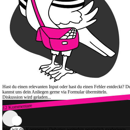
Hast du einen relevanten Input oder hast du einen Fehler entdeckt? D
kannst uns dein Anliegen gerne via Formular übermitteln.
Diskussion wird geladen...
12 Kommentare
Zum Login
Weil wir die Kommentar-Debatten weiterhin persönlich moderieren