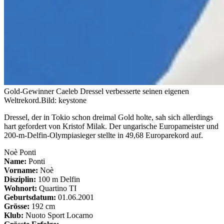
Gold-Gewinner Caeleb Dressel verbesserte seinen eigenen
Weltrekord.
Bild: keystone
Dressel, der in Tokio schon dreimal Gold holte, sah sich allerdings
hart gefordert von Kristof Milak. Der ungarische Europameister und
200-m-Delfin-Olympiasieger stellte in 49,68 Europarekord auf.
Noè Ponti
Name:
Ponti
Vorname:
Noè
Disziplin:
100 m Delfin
Wohnort:
Quartino TI
Geburtsdatum:
01.06.2001
Grösse:
192 cm
Klub:
Nuoto Sport Locarno