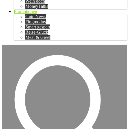
Wein doch
MoneyTalks
Promotionen
Gute News
Flugmodus
Smart gespart
Reise-Glück
Meat & Greet