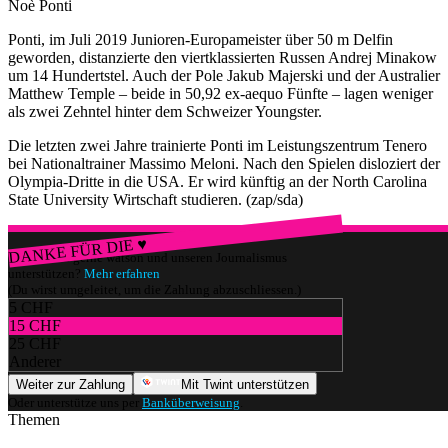
Noè Ponti
Ponti, im Juli 2019 Junioren-Europameister über 50 m Delfin
geworden, distanzierte den viertklassierten Russen Andrej Minakow
um 14 Hundertstel. Auch der Pole Jakub Majerski und der Australier
Matthew Temple – beide in 50,92 ex-aequo Fünfte – lagen weniger
als zwei Zehntel hinter dem Schweizer Youngster.
Die letzten zwei Jahre trainierte Ponti im Leistungszentrum Tenero
bei Nationaltrainer Massimo Meloni. Nach den Spielen disloziert der
Olympia-Dritte in die USA. Er wird künftig an der North Carolina
State University Wirtschaft studieren. (zap/sda)
DANKE FÜR DIE ♥
Würdest du gerne watson und unseren Journalismus
unterstützen?
Mehr erfahren
(Du wirst umgeleitet, um die Zahlung abzuschliessen.)
5 CHF
15 CHF
25 CHF
Anderer
Weiter zur Zahlung
Mit Twint unterstützen
Oder unterstütze uns per
Banküberweisung
.
Themen