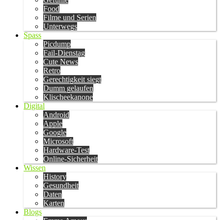
Food
Filme und Serien
Unterwegs
Spass
Picdump
Fail-Dienstag
Cute News
Retro
Gerechtigkeit siegt
Dumm gelaufen
Klischeekanone
Digital
Android
Apple
Google
Microsoft
Hardware-Test
Online-Sicherheit
Wissen
History
Gesundheit
Daten
Karten
Blogs