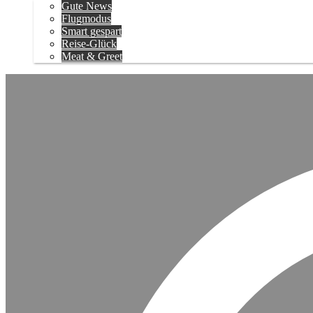
Gute News
Flugmodus
Smart gespart
Reise-Glück
Meat & Greet