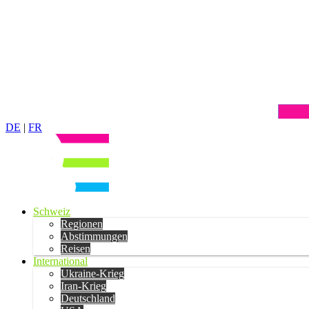
DE
|
FR
Schweiz
Regionen
Abstimmungen
Reisen
International
Ukraine-Krieg
Iran-Krieg
Deutschland