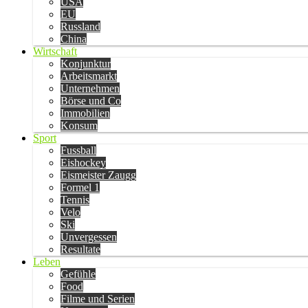
USA
EU
Russland
China
Wirtschaft
Konjunktur
Arbeitsmarkt
Unternehmen
Börse und Co
Immobilien
Konsum
Sport
Fussball
Eishockey
Eismeister Zaugg
Formel 1
Tennis
Velo
Ski
Unvergessen
Resultate
Leben
Gefühle
Food
Filme und Serien