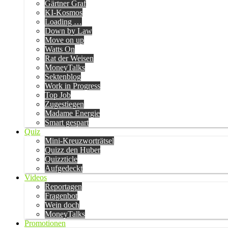
Gärtner Graf
KI-Kosmos
Loading …
Down by Law
Move on up
Watts On
Rat der Weisen
MoneyTalks
Sektenblog
Work in Progress
Top Job
Zugestiegen
Madame Energie
Smart gespart
Quiz
Mini-Kreuzworträtsel
Quizz den Huber
Quizzticle
Aufgedeckt
Videos
Reportagen
Fragenbot
Wein doch
MoneyTalks
Promotionen