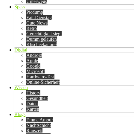
Unterwegs
Spass
Picdump
Fail-Dienstag
Cute News
Retro
Gerechtigkeit siegt
Dumm gelaufen
Klischeekanone
Digital
Android
Apple
Google
Microsoft
Hardware-Test
Online-Sicherheit
Wissen
History
Gesundheit
Daten
Karten
Blogs
Emma Amour
Nachtschicht
Rauszeit