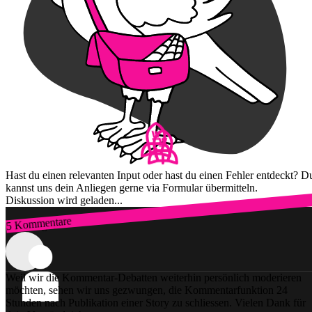
Hast du einen relevanten Input oder hast du einen Fehler entdeckt? D
kannst uns dein Anliegen gerne via Formular übermitteln.
Diskussion wird geladen...
5 Kommentare
Zum Login
Weil wir die Kommentar-Debatten weiterhin persönlich moderieren
möchten, sehen wir uns gezwungen, die Kommentarfunktion 24
Stunden nach Publikation einer Story zu schliessen. Vielen Dank für