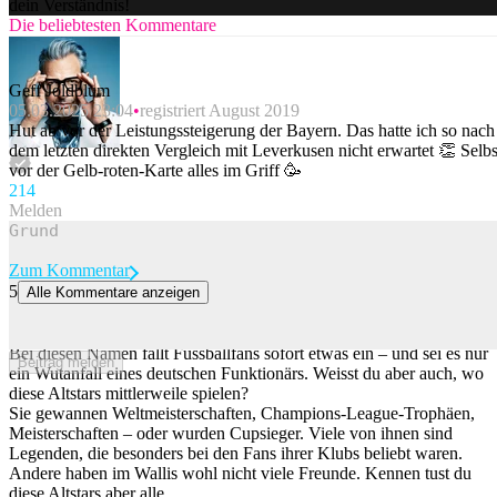
dein Verständnis!
Die beliebtesten Kommentare
Geff Joldblum
05.03.2025 23:04
registriert August 2019
Hut ab vor der Leistungssteigerung der Bayern. Das hatte ich so nach
dem letzten direkten Vergleich mit Leverkusen nicht erwartet 👏 Selbs
vor der Gelb-roten-Karte alles im Griff 🥳
21
4
Melden
Zum Kommentar
5
Alle Kommentare anzeigen
Sie gewannen zahlreiche Titel – aber weisst du, wo diese Altstars
heute spielen?
Bei diesen Namen fällt Fussballfans sofort etwas ein – und sei es nur
Beitrag melden
ein Wutanfall eines deutschen Funktionärs. Weisst du aber auch, wo
diese Altstars mittlerweile spielen?
Sie gewannen Weltmeisterschaften, Champions-League-Trophäen,
Meisterschaften – oder wurden Cupsieger. Viele von ihnen sind
Legenden, die besonders bei den Fans ihrer Klubs beliebt waren.
Andere haben im Wallis wohl nicht viele Freunde. Kennen tust du
diese Altstars aber alle.