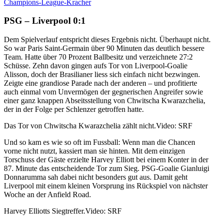
Champions-League-Kracher
PSG – Liverpool 0:1
Dem Spielverlauf entspricht dieses Ergebnis nicht. Überhaupt nicht.
So war Paris Saint-Germain über 90 Minuten das deutlich bessere
Team. Hatte über 70 Prozent Ballbesitz und verzeichnete 27:2
Schüsse. Zehn davon gingen aufs Tor von Liverpool-Goalie
Alisson, doch der Brasilianer liess sich einfach nicht bezwingen.
Zeigte eine grandiose Parade nach der anderen – und profitierte
auch einmal vom Unvermögen der gegnerischen Angreifer sowie
einer ganz knappen Abseitsstellung von Chwitscha Kwarazchelia,
der in der Folge per Schlenzer getroffen hatte.
Das Tor von Chwitscha Kwarazchelia zählt nicht.
Video: SRF
Und so kam es wie so oft im Fussball: Wenn man die Chancen
vorne nicht nutzt, kassiert man sie hinten. Mit dem einzigen
Torschuss der Gäste erzielte Harvey Elliott bei einem Konter in der
87. Minute das entscheidende Tor zum Sieg. PSG-Goalie Gianluigi
Donnarumma sah dabei nicht besonders gut aus. Damit geht
Liverpool mit einem kleinen Vorsprung ins Rückspiel von nächster
Woche an der Anfield Road.
Harvey Elliotts Siegtreffer.
Video: SRF