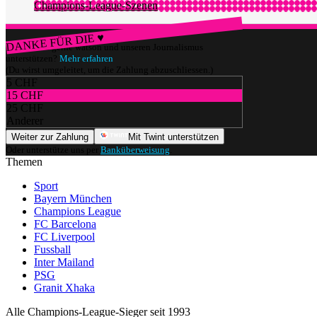
Champions-League-Szenen
DANKE FÜR DIE ♥
Würdest du gerne watson und unseren Journalismus
unterstützen?
Mehr erfahren
(Du wirst umgeleitet, um die Zahlung abzuschliessen.)
5 CHF
15 CHF
25 CHF
Anderer
Weiter zur Zahlung
Mit Twint unterstützen
Oder unterstütze uns per
Banküberweisung
.
Themen
Sport
Bayern München
Champions League
FC Barcelona
FC Liverpool
Fussball
Inter Mailand
PSG
Granit Xhaka
Alle Champions-League-Sieger seit 1993