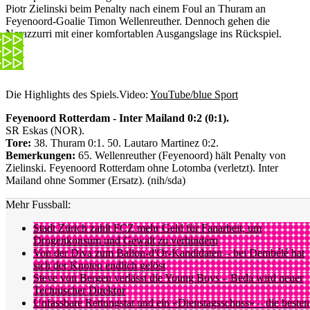
Piotr Zielinski beim Penalty nach einem Foul an Thuram an
Feyenoord-Goalie Timon Wellenreuther. Dennoch gehen die
Nerazzurri mit einer komfortablen Ausgangslage ins Rückspiel.
Die Highlights des Spiels.
Video:
YouTube/blue Sport
Feyenoord Rotterdam - Inter Mailand 0:2 (0:1).
SR Eskas (NOR).
Tore:
38. Thuram 0:1. 50. Lautaro Martinez 0:2.
Bemerkungen:
65. Wellenreuther (Feyenoord) hält Penalty von
Zielinski. Feyenoord Rotterdam ohne Lotomba (verletzt). Inter
Mailand ohne Sommer (Ersatz). (nih/sda)
Mehr Fussball:
Stadt Zürich zahlt FCZ mehr Geld für Fanarbeit, um
Drogenkonsum und Gewalt zu verhindern
Von der Diva zum Ballon-d'Or-Kandidaten – bei Dembélé hat
sich der Knoten endlich gelöst
Steve von Bergen verlässt die Young Boys – Beda wird neuer
Technischer Direktor
Unfassbare Rettungstat und ein «Dienstagsschuss» – die besten