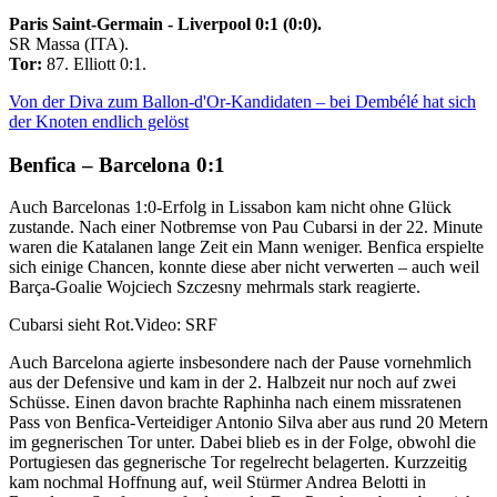
Paris Saint-Germain - Liverpool 0:1 (0:0).
SR Massa (ITA).
Tor:
87. Elliott 0:1.
Von der Diva zum Ballon-d'Or-Kandidaten – bei Dembélé hat sich
der Knoten endlich gelöst
Benfica – Barcelona 0:1
Auch Barcelonas 1:0-Erfolg in Lissabon kam nicht ohne Glück
zustande. Nach einer Notbremse von Pau Cubarsi in der 22. Minute
waren die Katalanen lange Zeit ein Mann weniger. Benfica erspielte
sich einige Chancen, konnte diese aber nicht verwerten – auch weil
Barça-Goalie Wojciech Szczesny mehrmals stark reagierte.
Cubarsi sieht Rot.
Video: SRF
Auch Barcelona agierte insbesondere nach der Pause vornehmlich
aus der Defensive und kam in der 2. Halbzeit nur noch auf zwei
Schüsse. Einen davon brachte Raphinha nach einem missratenen
Pass von Benfica-Verteidiger Antonio Silva aber aus rund 20 Metern
im gegnerischen Tor unter. Dabei blieb es in der Folge, obwohl die
Portugiesen das gegnerische Tor regelrecht belagerten. Kurzzeitig
kam nochmal Hoffnung auf, weil Stürmer Andrea Belotti in