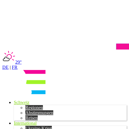
29°
DE
|
FR
Schweiz
Regionen
Abstimmungen
Reisen
International
Ukraine-Krieg