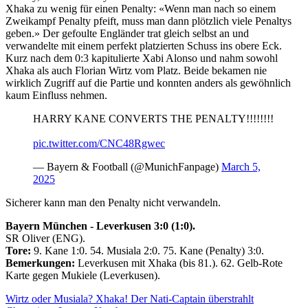
Xhaka zu wenig für einen Penalty: «Wenn man nach so einem
Zweikampf Penalty pfeift, muss man dann plötzlich viele Penaltys
geben.» Der gefoulte Engländer trat gleich selbst an und
verwandelte mit einem perfekt platzierten Schuss ins obere Eck.
Kurz nach dem 0:3 kapitulierte Xabi Alonso und nahm sowohl
Xhaka als auch Florian Wirtz vom Platz. Beide bekamen nie
wirklich Zugriff auf die Partie und konnten anders als gewöhnlich
kaum Einfluss nehmen.
HARRY KANE CONVERTS THE PENALTY!!!!!!!!
pic.twitter.com/CNC48Rgwec
— Bayern & Football (@MunichFanpage)
March 5,
2025
Sicherer kann man den Penalty nicht verwandeln.
Bayern München - Leverkusen 3:0 (1:0).
SR Oliver (ENG).
Tore:
9. Kane 1:0. 54. Musiala 2:0. 75. Kane (Penalty) 3:0.
Bemerkungen:
Leverkusen mit Xhaka (bis 81.). 62. Gelb-Rote
Karte gegen Mukiele (Leverkusen).
Wirtz oder Musiala? Xhaka! Der Nati-Captain überstrahlt