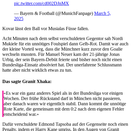
pic.twitter.com/cd002DJnMX
— Bayern & Football (@MunichFanpage)
March 5,
2025
Kovar lässt den Ball vor Musialas Füsse fallen.
Acht Minuten nach dem selbst verschuldeten Gegentor sah Nordi
Mukiele für ein unnötiges Foulspiel dann Gelb-Rot. Damit war auch
der kleine Vorteil weg, dass die Münchner kurz zuvor den Goalie
wechseln mussten. Für Manuel Neuer kam der 21-jährige Jonas
Urbig, der sein Bayern-Debüt feierte und bisher noch nicht einen
Bundesliga-Einsatz absolviert hat. Der unerfahrene Schlussmann
hatte aber nicht wirklich etwas zu tun.
Das sagte Granit Xhaka:
«Es war ein ganz anderes Spiel als in der Bundesliga vor einigen
Wochen. Der frühe Rückstand darf in München nicht passieren,
aber danach waren wir eigentlich stabil. Dann kommt die unnötige
Rote Karte, die gemeinsam mit dem 0:2 nach dem eigenen Fehler
entscheidend war.»
Dafür verschuldete Edmond Tapsoba auf der Gegenseite noch einen
Penalty, indem er Harry Kane umriss. In den Augen von Granit