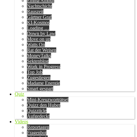
Emma Amour
Nachtschicht
Rauszeit
Gärtner Graf
KI-Kosmos
Loading …
Down by Law
Move on up
Watts On
Rat der Weisen
MoneyTalks
Sektenblog
Work in Progress
Top Job
Zugestiegen
Madame Energie
Smart gespart
Quiz
Mini-Kreuzworträtsel
Quizz den Huber
Quizzticle
Aufgedeckt
Videos
Reportagen
Fragenbot