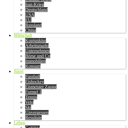
Iran-Krieg
Deutschland
USA
EU
Russland
China
Wirtschaft
Konjunktur
Arbeitsmarkt
Unternehmen
Börse und Co
Immobilien
Konsum
Sport
Fussball
Eishockey
Eismeister Zaugg
Formel 1
Tennis
Velo
Ski
Unvergessen
Resultate
Leben
Gefühle