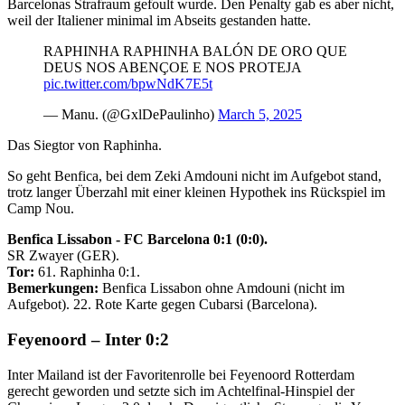
Barcelonas Strafraum gefoult wurde. Den Penalty gab es aber nicht,
weil der Italiener minimal im Abseits gestanden hatte.
RAPHINHA RAPHINHA BALÓN DE ORO QUE
DEUS NOS ABENÇOE E NOS PROTEJA
pic.twitter.com/bpwNdK7E5t
— Manu. (@GxlDePaulinho)
March 5, 2025
Das Siegtor von Raphinha.
So geht Benfica, bei dem Zeki Amdouni nicht im Aufgebot stand,
trotz langer Überzahl mit einer kleinen Hypothek ins Rückspiel im
Camp Nou.
Benfica Lissabon - FC Barcelona 0:1 (0:0).
SR Zwayer (GER).
Tor:
61. Raphinha 0:1.
Bemerkungen:
Benfica Lissabon ohne Amdouni (nicht im
Aufgebot). 22. Rote Karte gegen Cubarsi (Barcelona).
Feyenoord – Inter 0:2
Inter Mailand ist der Favoritenrolle bei Feyenoord Rotterdam
gerecht geworden und setzte sich im Achtelfinal-Hinspiel der