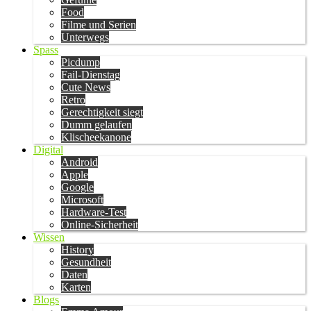
Food
Filme und Serien
Unterwegs
Spass
Picdump
Fail-Dienstag
Cute News
Retro
Gerechtigkeit siegt
Dumm gelaufen
Klischeekanone
Digital
Android
Apple
Google
Microsoft
Hardware-Test
Online-Sicherheit
Wissen
History
Gesundheit
Daten
Karten
Blogs