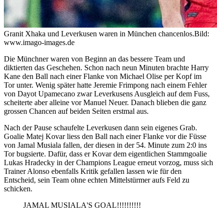
Granit Xhaka und Leverkusen waren in München chancenlos.
Bild:
www.imago-images.de
Die Münchner waren von Beginn an das bessere Team und
diktierten das Geschehen. Schon nach neun Minuten brachte Harry
Kane den Ball nach einer Flanke von Michael Olise per Kopf im
Tor unter. Wenig später hatte Jeremie Frimpong nach einem Fehler
von Dayot Upamecano zwar Leverkusens Ausgleich auf dem Fuss,
scheiterte aber alleine vor Manuel Neuer. Danach blieben die ganz
grossen Chancen auf beiden Seiten erstmal aus.
Nach der Pause schaufelte Leverkusen dann sein eigenes Grab.
Goalie Matej Kovar liess den Ball nach einer Flanke vor die Füsse
von Jamal Musiala fallen, der diesen in der 54. Minute zum 2:0 ins
Tor bugsierte. Dafür, dass er Kovar dem eigentlichen Stammgoalie
Lukas Hradecky in der Champions League erneut vorzog, muss sich
Trainer Alonso ebenfalls Kritik gefallen lassen wie für den
Entscheid, sein Team ohne echten Mittelstürmer aufs Feld zu
schicken.
JAMAL MUSIALA'S GOAL!!!!!!!!!!