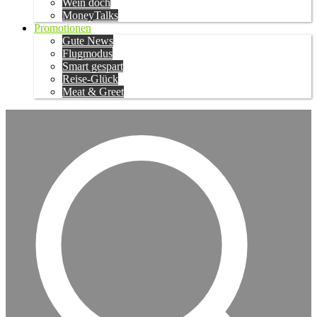
Wein doch
MoneyTalks
Promotionen
Gute News
Flugmodus
Smart gespart
Reise-Glück
Meat & Greet