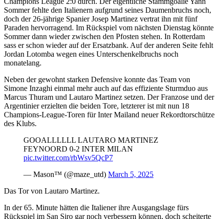
Champions League 2:0 durch. Der eigentliche Stammgoalie Yann
Sommer fehlte den Italienern aufgrund seines Daumenbruchs noch,
doch der 26-jährige Spanier Josep Martinez vertrat ihn mit fünf
Paraden hervorragend. Im Rückspiel vom nächsten Dienstag könnte
Sommer dann wieder zwischen den Pfosten stehen. In Rotterdam
sass er schon wieder auf der Ersatzbank. Auf der anderen Seite fehlt
Jordan Lotomba wegen eines Unterschenkelbruchs noch
monatelang.
Neben der gewohnt starken Defensive konnte das Team von
Simone Inzaghi einmal mehr auch auf das effiziente Sturmduo aus
Marcus Thuram und Lautaro Martinez setzen. Der Franzose und der
Argentinier erzielten die beiden Tore, letzterer ist mit nun 18
Champions-League-Toren für Inter Mailand neuer Rekordtorschütze
des Klubs.
GOOALLLLLL LAUTARO MARTINEZ
FEYNOORD 0-2 INTER MILAN
pic.twitter.com/rbWsv5QcP7
— Mason™ (@maze_utd)
March 5, 2025
Das Tor von Lautaro Martinez.
In der 65. Minute hätten die Italiener ihre Ausgangslage fürs
Rückspiel im San Siro gar noch verbessern können, doch scheiterte