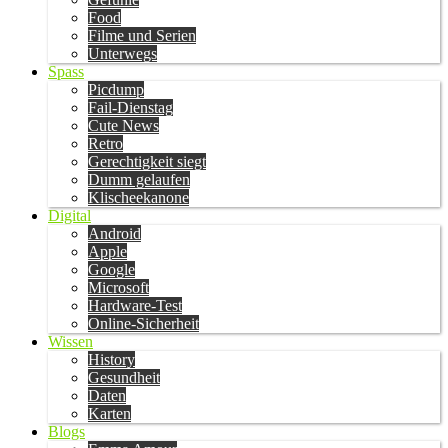
Food
Filme und Serien
Unterwegs
Spass
Picdump
Fail-Dienstag
Cute News
Retro
Gerechtigkeit siegt
Dumm gelaufen
Klischeekanone
Digital
Android
Apple
Google
Microsoft
Hardware-Test
Online-Sicherheit
Wissen
History
Gesundheit
Daten
Karten
Blogs