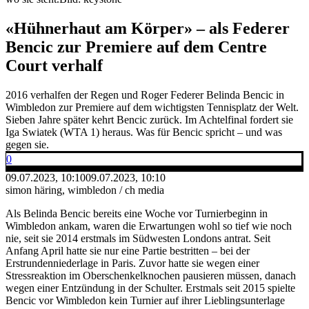
«Hühnerhaut am Körper» – als Federer
Bencic zur Premiere auf dem Centre
Court verhalf
2016 verhalfen der Regen und Roger Federer Belinda Bencic in
Wimbledon zur Premiere auf dem wichtigsten Tennisplatz der Welt.
Sieben Jahre später kehrt Bencic zurück. Im Achtelfinal fordert sie
Iga Swiatek (WTA 1) heraus. Was für Bencic spricht – und was
gegen sie.
0
09.07.2023, 10:10
09.07.2023, 10:10
simon häring, wimbledon / ch media
Als Belinda Bencic bereits eine Woche vor Turnierbeginn in
Wimbledon ankam, waren die Erwartungen wohl so tief wie noch
nie, seit sie 2014 erstmals im Südwesten Londons antrat. Seit
Anfang April hatte sie nur eine Partie bestritten – bei der
Erstrundenniederlage in Paris. Zuvor hatte sie wegen einer
Stressreaktion im Oberschenkelknochen pausieren müssen, danach
wegen einer Entzündung in der Schulter. Erstmals seit 2015 spielte
Bencic vor Wimbledon kein Turnier auf ihrer Lieblingsunterlage