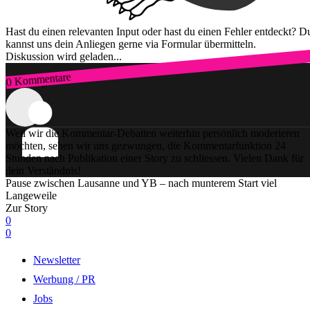
Hast du einen relevanten Input oder hast du einen Fehler entdeckt? D
kannst uns dein Anliegen gerne via Formular übermitteln.
Diskussion wird geladen...
0 Kommentare
Zum Login
Weil wir die Kommentar-Debatten weiterhin persönlich moderieren
möchten, sehen wir uns gezwungen, die Kommentarfunktion 24
Stunden nach Publikation einer Story zu schliessen. Vielen Dank für
dein Verständnis!
Pause zwischen Lausanne und YB – nach munterem Start viel
Langeweile
Zur Story
0
0
Newsletter
Werbung / PR
Jobs