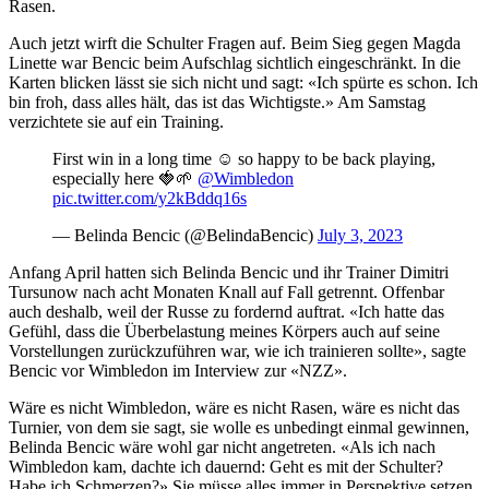
Rasen.
Auch jetzt wirft die Schulter Fragen auf. Beim Sieg gegen Magda
Linette war Bencic beim Aufschlag sichtlich eingeschränkt. In die
Karten blicken lässt sie sich nicht und sagt: «Ich spürte es schon. Ich
bin froh, dass alles hält, das ist das Wichtigste.» Am Samstag
verzichtete sie auf ein Training.
First win in a long time ☺️ so happy to be back playing,
especially here 🍓🌱
@Wimbledon
pic.twitter.com/y2kBddq16s
— Belinda Bencic (@BelindaBencic)
July 3, 2023
Anfang April hatten sich Belinda Bencic und ihr Trainer Dimitri
Tursunow nach acht Monaten Knall auf Fall getrennt. Offenbar
auch deshalb, weil der Russe zu fordernd auftrat. «Ich hatte das
Gefühl, dass die Überbelastung meines Körpers auch auf seine
Vorstellungen zurückzuführen war, wie ich trainieren sollte», sagte
Bencic vor Wimbledon im Interview zur «NZZ».
Wäre es nicht Wimbledon, wäre es nicht Rasen, wäre es nicht das
Turnier, von dem sie sagt, sie wolle es unbedingt einmal gewinnen,
Belinda Bencic wäre wohl gar nicht angetreten. «Als ich nach
Wimbledon kam, dachte ich dauernd: Geht es mit der Schulter?
Habe ich Schmerzen?» Sie müsse alles immer in Perspektive setzen