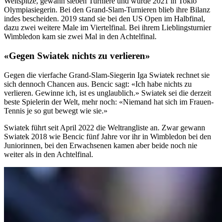
Weltspitze, gewann sieben Turniere und wurde 2021 in Tokio
Olympiasiegerin. Bei den Grand-Slam-Turnieren blieb ihre Bilanz
indes bescheiden. 2019 stand sie bei den US Open im Halbfinal,
dazu zwei weitere Male im Viertelfinal. Bei ihrem Lieblingsturnier
Wimbledon kam sie zwei Mal in den Achtelfinal.
«Gegen Swiatek nichts zu verlieren»
Gegen die vierfache Grand-Slam-Siegerin Iga Swiatek rechnet sie
sich dennoch Chancen aus. Bencic sagt: «Ich habe nichts zu
verlieren. Gewinne ich, ist es unglaublich.» Swiatek sei die derzeit
beste Spielerin der Welt, mehr noch: «Niemand hat sich im Frauen-
Tennis je so gut bewegt wie sie.»
Swiatek führt seit April 2022 die Weltrangliste an. Zwar gewann
Swiatek 2018 wie Bencic fünf Jahre vor ihr in Wimbledon bei den
Juniorinnen, bei den Erwachsenen kamen aber beide noch nie
weiter als in den Achtelfinal.