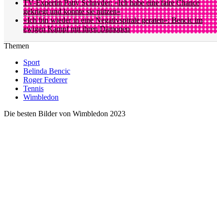
TV-Expertin Patty Schnyder: «Ich habe eine faire Chance
gekriegt und konnte sie nützen»
«Ich bin wieder in eine Negativspirale geraten»: Bencic im
ewigen Kampf mit ihren Dämonen
Themen
Sport
Belinda Bencic
Roger Federer
Tennis
Wimbledon
Die besten Bilder von Wimbledon 2023