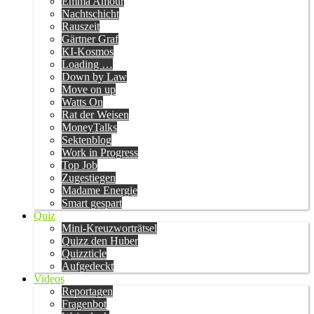
Emma Amour
Nachtschicht
Rauszeit
Gärtner Graf
KI-Kosmos
Loading …
Down by Law
Move on up
Watts On
Rat der Weisen
MoneyTalks
Sektenblog
Work in Progress
Top Job
Zugestiegen
Madame Energie
Smart gespart
Quiz
Mini-Kreuzworträtsel
Quizz den Huber
Quizzticle
Aufgedeckt
Videos
Reportagen
Fragenbot