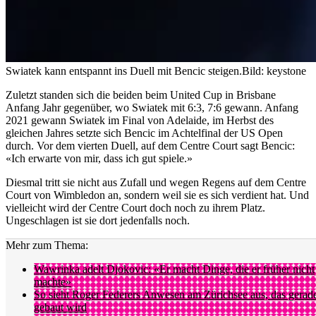
Swiatek kann entspannt ins Duell mit Bencic steigen.
Bild: keystone
Zuletzt standen sich die beiden beim United Cup in Brisbane
Anfang Jahr gegenüber, wo Swiatek mit 6:3, 7:6 gewann. Anfang
2021 gewann Swiatek im Final von Adelaide, im Herbst des
gleichen Jahres setzte sich Bencic im Achtelfinal der US Open
durch. Vor dem vierten Duell, auf dem Centre Court sagt Bencic:
«Ich erwarte von mir, dass ich gut spiele.»
Diesmal tritt sie nicht aus Zufall und wegen Regens auf dem Centre
Court von Wimbledon an, sondern weil sie es sich verdient hat. Und
vielleicht wird der Centre Court doch noch zu ihrem Platz.
Ungeschlagen ist sie dort jedenfalls noch.
Mehr zum Thema:
Wawrinka adelt Djokovic: «Er macht Dinge, die er früher nicht
machte»
So sieht Roger Federers Anwesen am Zürichsee aus, das gerad
gebaut wird