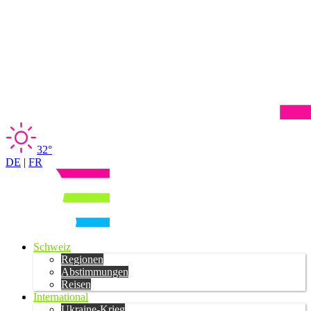
32°
DE
|
FR
Schweiz
Regionen
Abstimmungen
Reisen
International
Ukraine-Krieg