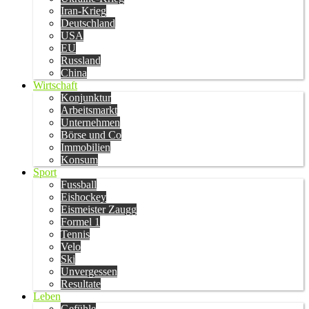
Iran-Krieg
Deutschland
USA
EU
Russland
China
Wirtschaft
Konjunktur
Arbeitsmarkt
Unternehmen
Börse und Co
Immobilien
Konsum
Sport
Fussball
Eishockey
Eismeister Zaugg
Formel 1
Tennis
Velo
Ski
Unvergessen
Resultate
Leben
Gefühle