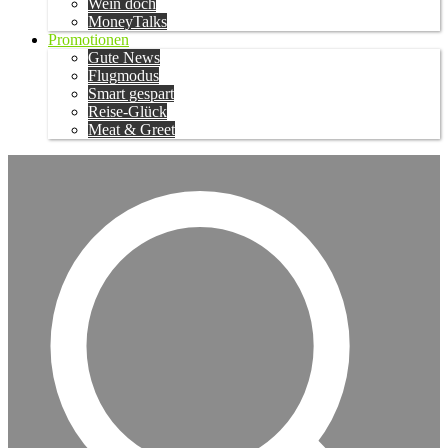
Wein doch
MoneyTalks
Promotionen
Gute News
Flugmodus
Smart gespart
Reise-Glück
Meat & Greet