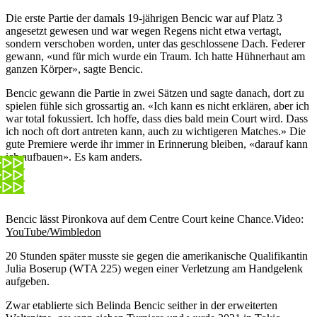
Die erste Partie der damals 19-jährigen Bencic war auf Platz 3
angesetzt gewesen und war wegen Regens nicht etwa vertagt,
sondern verschoben worden, unter das geschlossene Dach. Federer
gewann, «und für mich wurde ein Traum. Ich hatte Hühnerhaut am
ganzen Körper», sagte Bencic.
Bencic gewann die Partie in zwei Sätzen und sagte danach, dort zu
spielen fühle sich grossartig an. «Ich kann es nicht erklären, aber ich
war total fokussiert. Ich hoffe, dass dies bald mein Court wird. Dass
ich noch oft dort antreten kann, auch zu wichtigeren Matches.» Die
gute Premiere werde ihr immer in Erinnerung bleiben, «darauf kann
ich aufbauen». Es kam anders.
Bencic lässt Pironkova auf dem Centre Court keine Chance.
Video:
YouTube/Wimbledon
20 Stunden später musste sie gegen die amerikanische Qualifikantin
Julia Boserup (WTA 225) wegen einer Verletzung am Handgelenk
aufgeben.
Zwar etablierte sich Belinda Bencic seither in der erweiterten