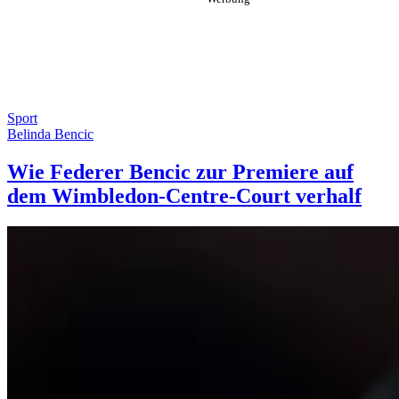
Sport
Belinda Bencic
Wie Federer Bencic zur Premiere auf
dem Wimbledon-Centre-Court verhalf