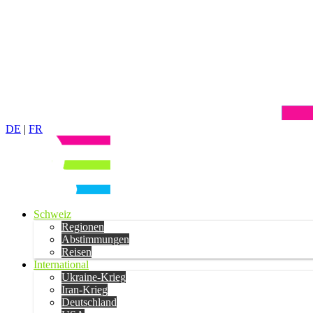
DE
|
FR
Schweiz
Regionen
Abstimmungen
Reisen
International
Ukraine-Krieg
Iran-Krieg
Deutschland