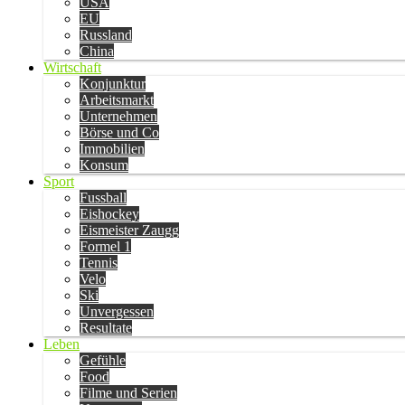
USA
EU
Russland
China
Wirtschaft
Konjunktur
Arbeitsmarkt
Unternehmen
Börse und Co
Immobilien
Konsum
Sport
Fussball
Eishockey
Eismeister Zaugg
Formel 1
Tennis
Velo
Ski
Unvergessen
Resultate
Leben
Gefühle
Food
Filme und Serien