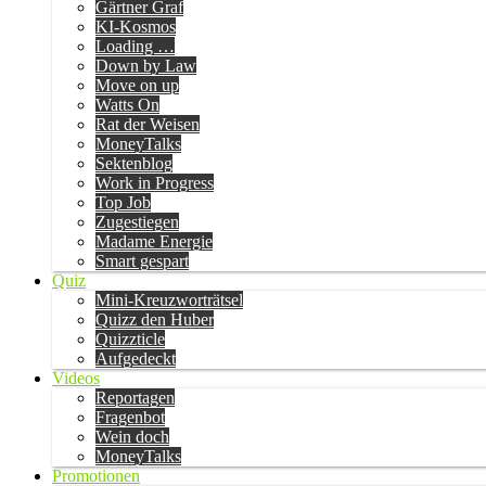
Gärtner Graf
KI-Kosmos
Loading …
Down by Law
Move on up
Watts On
Rat der Weisen
MoneyTalks
Sektenblog
Work in Progress
Top Job
Zugestiegen
Madame Energie
Smart gespart
Quiz
Mini-Kreuzworträtsel
Quizz den Huber
Quizzticle
Aufgedeckt
Videos
Reportagen
Fragenbot
Wein doch
MoneyTalks
Promotionen