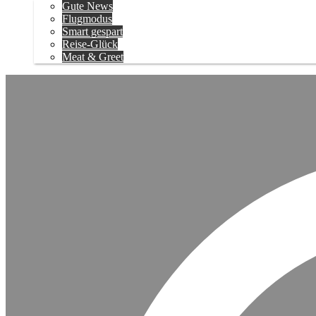
Gute News
Flugmodus
Smart gespart
Reise-Glück
Meat & Greet