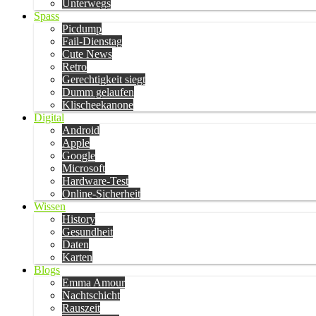
Unterwegs
Spass
Picdump
Fail-Dienstag
Cute News
Retro
Gerechtigkeit siegt
Dumm gelaufen
Klischeekanone
Digital
Android
Apple
Google
Microsoft
Hardware-Test
Online-Sicherheit
Wissen
History
Gesundheit
Daten
Karten
Blogs
Emma Amour
Nachtschicht
Rauszeit