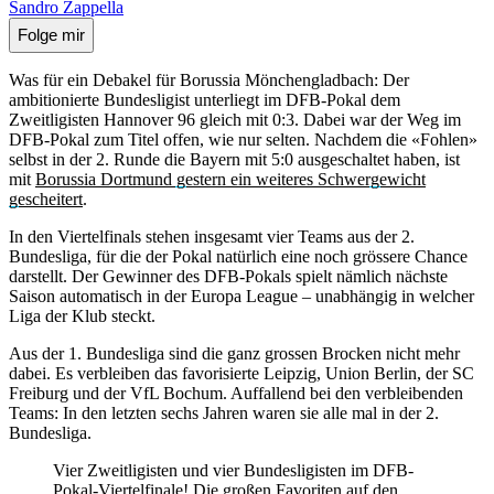
Sandro Zappella
Folge mir
Was für ein Debakel für Borussia Mönchengladbach: Der
ambitionierte Bundesligist unterliegt im DFB-Pokal dem
Zweitligisten Hannover 96 gleich mit 0:3. Dabei war der Weg im
DFB-Pokal zum Titel offen, wie nur selten. Nachdem die «Fohlen»
selbst in der 2. Runde die Bayern mit 5:0 ausgeschaltet haben, ist
mit
Borussia Dortmund gestern ein weiteres Schwergewicht
gescheitert
.
In den Viertelfinals stehen insgesamt vier Teams aus der 2.
Bundesliga, für die der Pokal natürlich eine noch grössere Chance
darstellt. Der Gewinner des DFB-Pokals spielt nämlich nächste
Saison automatisch in der Europa League – unabhängig in welcher
Liga der Klub steckt.
Aus der 1. Bundesliga sind die ganz grossen Brocken nicht mehr
dabei. Es verbleiben das favorisierte Leipzig, Union Berlin, der SC
Freiburg und der VfL Bochum. Auffallend bei den verbleibenden
Teams: In den letzten sechs Jahren waren sie alle mal in der 2.
Bundesliga.
Vier Zweitligisten und vier Bundesligisten im DFB-
Pokal-Viertelfinale! Die großen Favoriten auf den