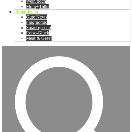
Wein doch
MoneyTalks
Promotionen
Gute News
Flugmodus
Smart gespart
Reise-Glück
Meat & Greet