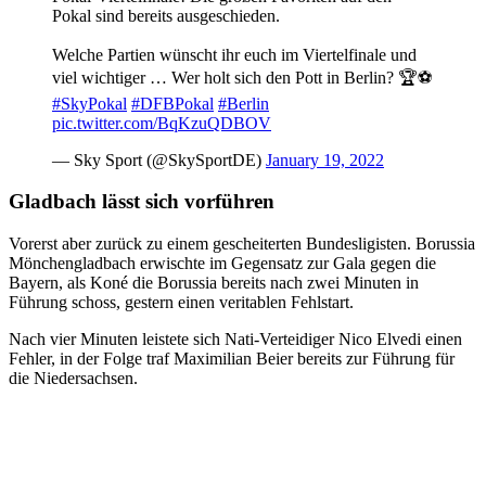
Pokal sind bereits ausgeschieden.
Welche Partien wünscht ihr euch im Viertelfinale und
viel wichtiger … Wer holt sich den Pott in Berlin? 🏆⚽️
#SkyPokal
#DFBPokal
#Berlin
pic.twitter.com/BqKzuQDBOV
— Sky Sport (@SkySportDE)
January 19, 2022
Gladbach lässt sich vorführen
Vorerst aber zurück zu einem gescheiterten Bundesligisten. Borussia
Mönchengladbach erwischte im Gegensatz zur Gala gegen die
Bayern, als Koné die Borussia bereits nach zwei Minuten in
Führung schoss, gestern einen veritablen Fehlstart.
Nach vier Minuten leistete sich Nati-Verteidiger Nico Elvedi einen
Fehler, in der Folge traf Maximilian Beier bereits zur Führung für
die Niedersachsen.