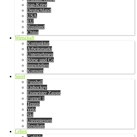
Iran-Krieg
Deutschland
USA
EU
Russland
China
Wirtschaft
Konjunktur
Arbeitsmarkt
Unternehmen
Börse und Co
Immobilien
Konsum
Sport
Fussball
Eishockey
Eismeister Zaugg
Formel 1
Tennis
Velo
Ski
Unvergessen
Resultate
Leben
Gefühle