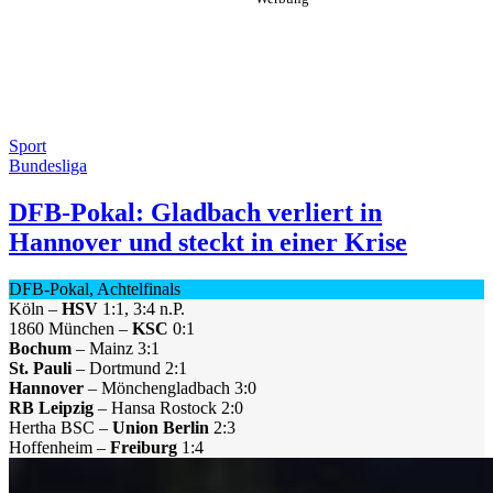
Sport
Bundesliga
DFB-Pokal: Gladbach verliert in
Hannover und steckt in einer Krise
DFB-Pokal, Achtelfinals
Köln –
HSV
1:1, 3:4 n.P.
1860 München –
KSC
0:1
Bochum
– Mainz 3:1
St. Pauli
– Dortmund 2:1
Hannover
– Mönchengladbach 3:0
RB Leipzig
– Hansa Rostock 2:0
Hertha BSC –
Union Berlin
2:3
Hoffenheim –
Freiburg
1:4