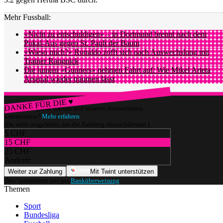
Mehr Fussball:
«Nicht zu entschuldigen» – in Dortmund brennt nach dem
Pokal-Aus gegen St. Pauli der Baum
«Wieso mich?» Ronaldo zofft sich nach Auswechslung mit
Trainer Rangnick
Die jungen «Gunners» nehmen Fahrt auf: Wie Mikel Arteta
Arsenal wieder träumen lässt
DANKE FÜR DIE ♥
Würdest du gerne watson und unseren Journalismus
unterstützen?
Mehr erfahren
(Du wirst umgeleitet, um die Zahlung abzuschliessen.)
5 CHF
15 CHF
25 CHF
Anderer
Weiter zur Zahlung
Mit Twint unterstützen
Oder unterstütze uns per
Banküberweisung
.
Themen
Sport
Bundesliga