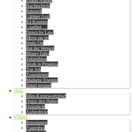
Emma Amour
Nachtschicht
Rauszeit
Gärtner Graf
KI-Kosmos
Loading …
Down by Law
Move on up
Watts On
Rat der Weisen
MoneyTalks
Sektenblog
Work in Progress
Top Job
Zugestiegen
Madame Energie
Smart gespart
Quiz
Mini-Kreuzworträtsel
Quizz den Huber
Quizzticle
Aufgedeckt
Videos
Reportagen
Fragenbot