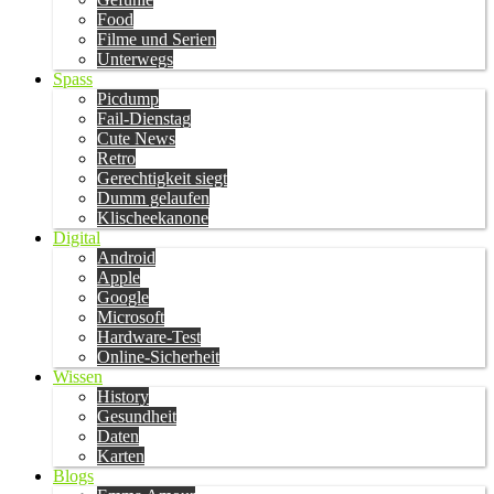
Food
Filme und Serien
Unterwegs
Spass
Picdump
Fail-Dienstag
Cute News
Retro
Gerechtigkeit siegt
Dumm gelaufen
Klischeekanone
Digital
Android
Apple
Google
Microsoft
Hardware-Test
Online-Sicherheit
Wissen
History
Gesundheit
Daten
Karten
Blogs