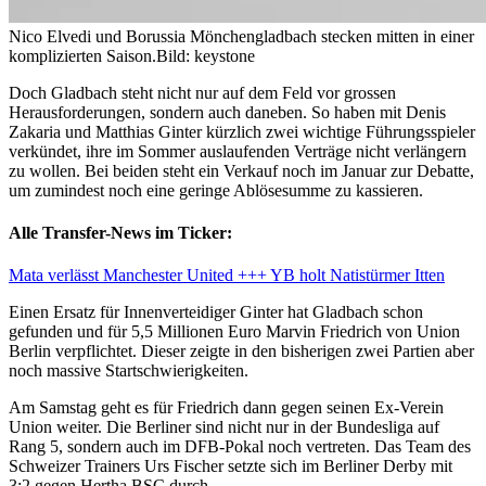
Nico Elvedi und Borussia Mönchengladbach stecken mitten in einer
komplizierten Saison.
Bild: keystone
Doch Gladbach steht nicht nur auf dem Feld vor grossen
Herausforderungen, sondern auch daneben. So haben mit Denis
Zakaria und Matthias Ginter kürzlich zwei wichtige Führungsspieler
verkündet, ihre im Sommer auslaufenden Verträge nicht verlängern
zu wollen. Bei beiden steht ein Verkauf noch im Januar zur Debatte,
um zumindest noch eine geringe Ablösesumme zu kassieren.
Alle Transfer-News im Ticker:
Mata verlässt Manchester United +++ YB holt Natistürmer Itten
Einen Ersatz für Innenverteidiger Ginter hat Gladbach schon
gefunden und für 5,5 Millionen Euro Marvin Friedrich von Union
Berlin verpflichtet. Dieser zeigte in den bisherigen zwei Partien aber
noch massive Startschwierigkeiten.
Am Samstag geht es für Friedrich dann gegen seinen Ex-Verein
Union weiter. Die Berliner sind nicht nur in der Bundesliga auf
Rang 5, sondern auch im DFB-Pokal noch vertreten. Das Team des
Schweizer Trainers Urs Fischer setzte sich im Berliner Derby mit
3:2 gegen Hertha BSC durch.