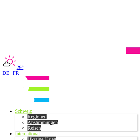
29°
DE
|
FR
Schweiz
Regionen
Abstimmungen
Reisen
International
Ukraine-Krieg