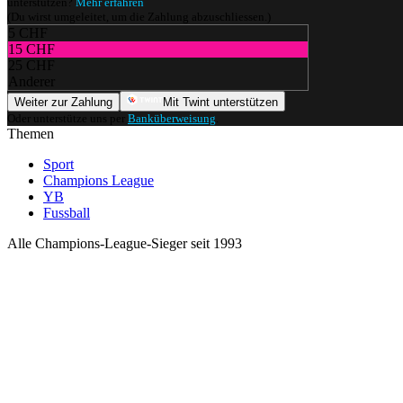
unterstützen?
Mehr erfahren
(Du wirst umgeleitet, um die Zahlung abzuschliessen.)
5 CHF
15 CHF
25 CHF
Anderer
Weiter zur Zahlung
Mit Twint unterstützen
Oder unterstütze uns per
Banküberweisung
.
Themen
Sport
Champions League
YB
Fussball
Alle Champions-League-Sieger seit 1993