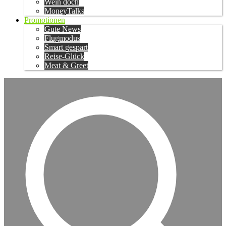
Wein doch
MoneyTalks
Promotionen
Gute News
Flugmodus
Smart gespart
Reise-Glück
Meat & Greet