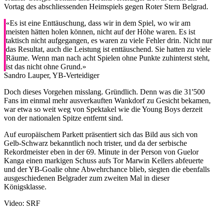
Vortag des abschliessenden Heimspiels gegen Roter Stern Belgrad.
«Es ist eine Enttäuschung, dass wir in dem Spiel, wo wir am
meisten hätten holen können, nicht auf der Höhe waren. Es ist
taktisch nicht aufgegangen, es waren zu viele Fehler drin. Nicht nur
das Resultat, auch die Leistung ist enttäuschend. Sie hatten zu viele
Räume. Wenn man nach acht Spielen ohne Punkte zuhinterst steht,
ist das nicht ohne Grund.»
Sandro Lauper, YB-Verteidiger
Doch dieses Vorgehen misslang. Gründlich. Denn was die 31'500
Fans im einmal mehr ausverkauften Wankdorf zu Gesicht bekamen,
war etwa so weit weg von Spektakel wie die Young Boys derzeit
von der nationalen Spitze entfernt sind.
Auf europäischem Parkett präsentiert sich das Bild aus sich von
Gelb-Schwarz bekanntlich noch trister, und da der serbische
Rekordmeister eben in der 69. Minute in der Person von Guelor
Kanga einen markigen Schuss aufs Tor Marwin Kellers abfeuerte
und der YB-Goalie ohne Abwehrchance blieb, siegten die ebenfalls
ausgeschiedenen Belgrader zum zweiten Mal in dieser
Königsklasse.
Video: SRF