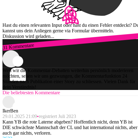
Hast du einen relevanten Input oder hast du einen Fehler entdeckt? D
kannst uns dein Anliegen gerne via Formular übermitteln.
Diskussion wird geladen...
31 Kommentare
Zum Login
Weil wir die Kommentar-Debatten weiterhin persönlich moderieren
möchten, sehen wir uns gezwungen, die Kommentarfunktion 24
Stunden nach Publikation einer Story zu schliessen. Vielen Dank für
dein Verständnis!
Die beliebtesten Kommentare
IkerBen
29.01.2025 21:09
registriert Juli 2023
Kann YB die rote Laterne abgeben? Hoffentlich nicht, denn YB ist
DIE schwächste Mannschaft der CL und hat international nichts, aber
auch gar nichts, verloren.