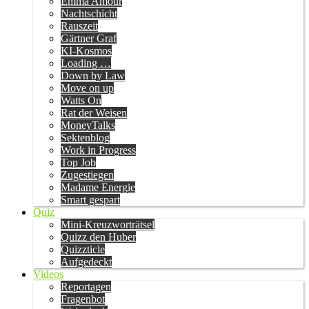
Emma Amour
Nachtschicht
Rauszeit
Gärtner Graf
KI-Kosmos
Loading …
Down by Law
Move on up
Watts On
Rat der Weisen
MoneyTalks
Sektenblog
Work in Progress
Top Job
Zugestiegen
Madame Energie
Smart gespart
Quiz
Mini-Kreuzworträtsel
Quizz den Huber
Quizzticle
Aufgedeckt
Videos
Reportagen
Fragenbot