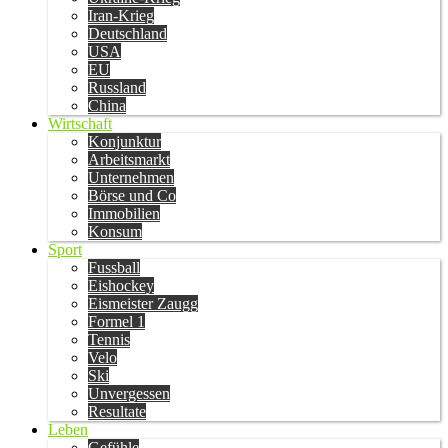
Iran-Krieg
Deutschland
USA
EU
Russland
China
Wirtschaft
Konjunktur
Arbeitsmarkt
Unternehmen
Börse und Co
Immobilien
Konsum
Sport
Fussball
Eishockey
Eismeister Zaugg
Formel 1
Tennis
Velo
Ski
Unvergessen
Resultate
Leben
Gefühle