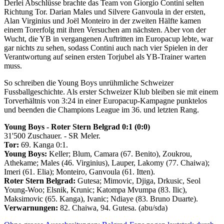
Derlei Abschlüsse brachte das Team von Giorgio Contini selten
Richtung Tor. Darian Males und Silvere Ganvoula in der ersten,
Alan Virginius und Joël Monteiro in der zweiten Hälfte kamen
einem Torerfolg mit ihren Versuchen am nächsten. Aber von der
Wucht, die YB in vergangenen Auftritten im Europacup lebte, war
gar nichts zu sehen, sodass Contini auch nach vier Spielen in der
Verantwortung auf seinen ersten Torjubel als YB-Trainer warten
muss.
So schreiben die Young Boys unrühmliche Schweizer
Fussballgeschichte. Als erster Schweizer Klub bleiben sie mit einem
Torverhältnis von 3:24 in einer Europacup-Kampagne punktelos
und beenden die Champions League im 36. und letzten Rang.
Young Boys - Roter Stern Belgrad 0:1 (0:0)
31'500 Zuschauer. - SR Meler.
Tor:
69. Kanga 0:1.
Young Boys:
Keller; Blum, Camara (67. Benito), Zoukrou,
Athekame; Males (46. Virginius), Lauper, Lakomy (77. Chaiwa);
Imeri (61. Elia); Monteiro, Ganvoula (61. Itten).
Roter Stern Belgrad:
Gutesa; Mimovic, Djiga, Drkusic, Seol
Young-Woo; Elsnik, Krunic; Katompa Mvumpa (83. Ilic),
Maksimovic (65. Kanga), Ivanic; Ndiaye (83. Bruno Duarte).
Verwarnungen:
82. Chaiwa, 94. Gutesa. (abu/sda)