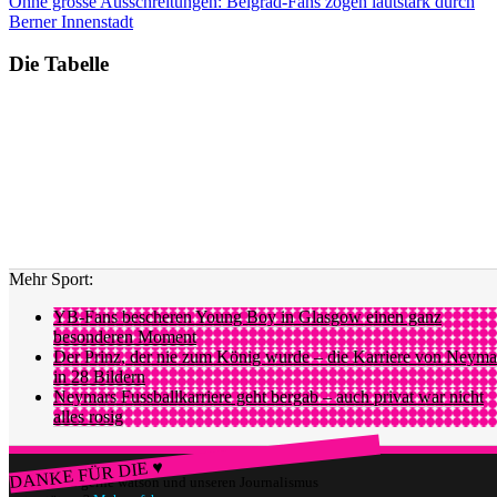
Ohne grosse Ausschreitungen: Belgrad-Fans zogen lautstark durch
Berner Innenstadt
Die Tabelle
Mehr Sport:
YB-Fans bescheren Young Boy in Glasgow einen ganz
besonderen Moment
Der Prinz, der nie zum König wurde – die Karriere von Neyma
in 28 Bildern
Neymars Fussballkarriere geht bergab – auch privat war nicht
alles rosig
DANKE FÜR DIE ♥
Würdest du gerne watson und unseren Journalismus