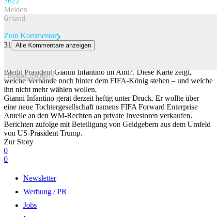
36
22
Melden
Zum Kommentar
31
Alle Kommentare anzeigen
WM-Finalist und der afrikanische Verband stellen sich hinter
Infantino – der Zwischenstand
Bleibt Präsident Gianni Infantino im Amt?. Diese Karte zeigt,
Beitrag melden
welche Verbände noch hinter dem FIFA-König stehen – und welche
ihn nicht mehr wählen wollen.
Gianni Infantino gerät derzeit heftig unter Druck. Er wollte über
eine neue Tochtergesellschaft namens FIFA Forward Enterprise
Anteile an den WM-Rechten an private Investoren verkaufen.
Berichten zufolge mit Beteiligung von Geldgebern aus dem Umfeld
von US-Präsident Trump.
Zur Story
0
0
Newsletter
Werbung / PR
Jobs