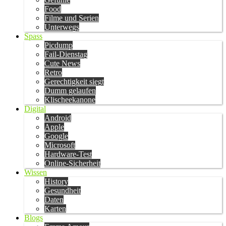
Food
Filme und Serien
Unterwegs
Spass
Picdump
Fail-Dienstag
Cute News
Retro
Gerechtigkeit siegt
Dumm gelaufen
Klischeekanone
Digital
Android
Apple
Google
Microsoft
Hardware-Test
Online-Sicherheit
Wissen
History
Gesundheit
Daten
Karten
Blogs