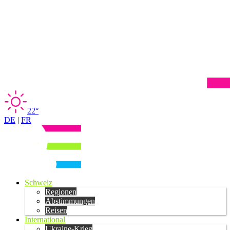
22°
DE
|
FR
Schweiz
Regionen
Abstimmungen
Reisen
International
Ukraine-Krieg