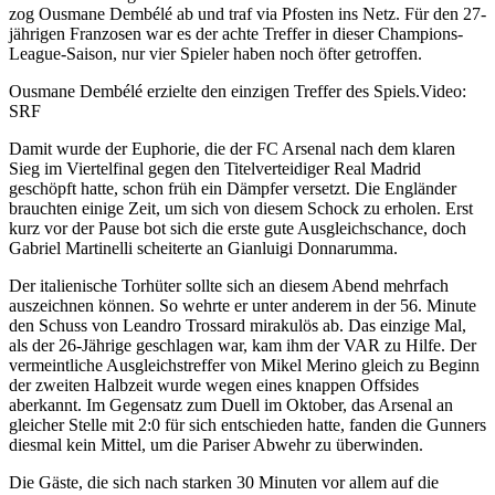
zog Ousmane Dembélé ab und traf via Pfosten ins Netz. Für den 27-
jährigen Franzosen war es der achte Treffer in dieser Champions-
League-Saison, nur vier Spieler haben noch öfter getroffen.
Ousmane Dembélé erzielte den einzigen Treffer des Spiels.
Video:
SRF
Damit wurde der Euphorie, die der FC Arsenal nach dem klaren
Sieg im Viertelfinal gegen den Titelverteidiger Real Madrid
geschöpft hatte, schon früh ein Dämpfer versetzt. Die Engländer
brauchten einige Zeit, um sich von diesem Schock zu erholen. Erst
kurz vor der Pause bot sich die erste gute Ausgleichschance, doch
Gabriel Martinelli scheiterte an Gianluigi Donnarumma.
Der italienische Torhüter sollte sich an diesem Abend mehrfach
auszeichnen können. So wehrte er unter anderem in der 56. Minute
den Schuss von Leandro Trossard mirakulös ab. Das einzige Mal,
als der 26-Jährige geschlagen war, kam ihm der VAR zu Hilfe. Der
vermeintliche Ausgleichstreffer von Mikel Merino gleich zu Beginn
der zweiten Halbzeit wurde wegen eines knappen Offsides
aberkannt. Im Gegensatz zum Duell im Oktober, das Arsenal an
gleicher Stelle mit 2:0 für sich entschieden hatte, fanden die Gunners
diesmal kein Mittel, um die Pariser Abwehr zu überwinden.
Die Gäste, die sich nach starken 30 Minuten vor allem auf die