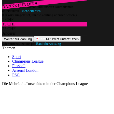
DANKE FÜR DIE ♥
Würdest du gerne watson und unseren Journalismus
unterstützen?
Mehr erfahren
(Du wirst umgeleitet, um die Zahlung abzuschliessen.)
5 CHF
15 CHF
25 CHF
Anderer
Weiter zur Zahlung
Mit Twint unterstützen
Oder unterstütze uns per
Banküberweisung
.
Themen
Sport
Champions League
Fussball
Arsenal London
PSG
Die Mehrfach-Torschützen in der Champions League