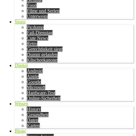
Food
Filme und Serien
Unterwegs
Spass
Picdump
Fail-Dienstag
Cute News
Retro
Gerechtigkeit siegt
Dumm gelaufen
Klischeekanone
Digital
Android
Apple
Google
Microsoft
Hardware-Test
Online-Sicherheit
Wissen
History
Gesundheit
Daten
Karten
Blogs