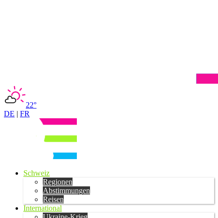
22°
DE
|
FR
Schweiz
Regionen
Abstimmungen
Reisen
International
Ukraine-Krieg