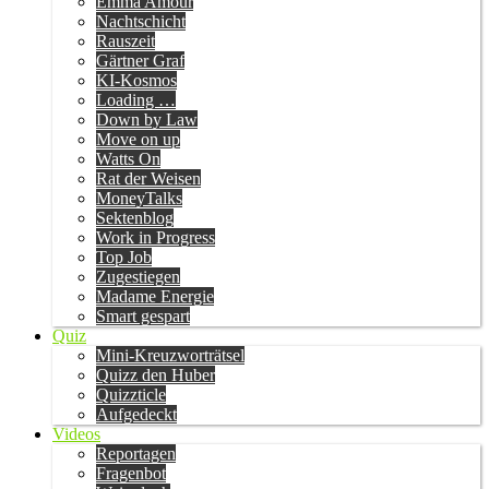
Emma Amour
Nachtschicht
Rauszeit
Gärtner Graf
KI-Kosmos
Loading …
Down by Law
Move on up
Watts On
Rat der Weisen
MoneyTalks
Sektenblog
Work in Progress
Top Job
Zugestiegen
Madame Energie
Smart gespart
Quiz
Mini-Kreuzworträtsel
Quizz den Huber
Quizzticle
Aufgedeckt
Videos
Reportagen
Fragenbot