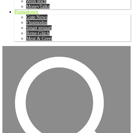
Wein doch
MoneyTalks
Promotionen
Gute News
Flugmodus
Smart gespart
Reise-Glück
Meat & Greet