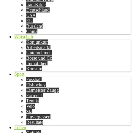
Iran-Krieg
Deutschland
USA
EU
Russland
China
Wirtschaft
Konjunktur
Arbeitsmarkt
Unternehmen
Börse und Co
Immobilien
Konsum
Sport
Fussball
Eishockey
Eismeister Zaugg
Formel 1
Tennis
Velo
Ski
Unvergessen
Resultate
Leben
Gefühle